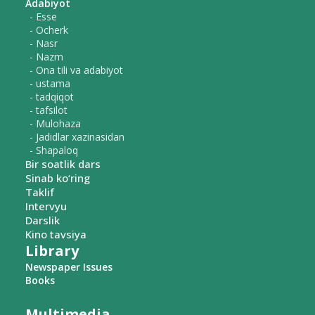
Adabiyot
- Esse
- Ocherk
- Nasr
- Nazm
- Ona tili va adabiyot
- ustama
- tadqiqot
- tafsilot
- Mulohaza
- Jadidlar xazinasidan
- Shapaloq
Bir soatlik dars
Sinab ko‘ring
Taklif
Intervyu
Darslik
Kino tavsiya
Library
Newspaper Issues
Books
Multimedia