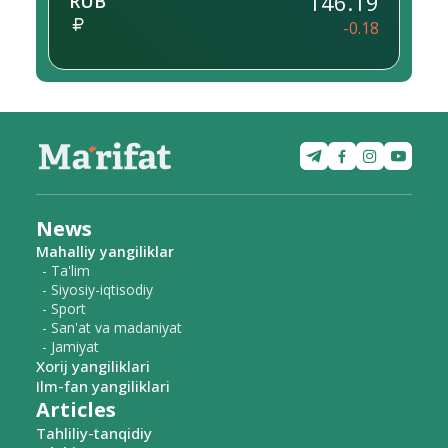
146.19
RUB
-0.18
News
Mahalliy yangiliklar
- Ta'lim
- Siyosiy-iqtisodiy
- Sport
- San'at va madaniyat
- Jamiyat
Xorij yangiliklari
Ilm-fan yangiliklari
Articles
Tahliliy-tanqidiy