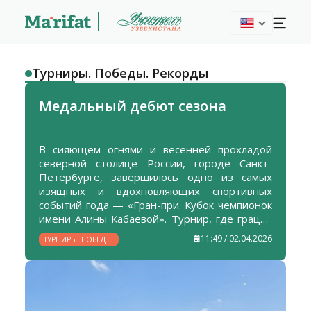
Турниры. Победы. Рекорды
Медальный дебют сезона
В сияющем огнями и весенней прохладой
северной столице России, городе Санкт-
Петербурге, завершилось одно из самых
изящных и вдохновляющих спортивных
событий года — «Гран-при. Кубок чемпионок
имени Алины Кабаевой». Турнир, где грация
встречается с силой, а искусство — с
11:49 / 02.04.2026
ТУРНИРЫ. ПОБЕДЫ.
колоссальным трудом, собрал гимнасток из
РЕКОРДЫ
19 стран, дав шанс заявить о себе на
международной арене.