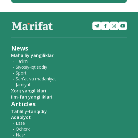
News
Mahalliy yangiliklar
- Ta'lim
- Siyosiy-iqtisodiy
- Sport
- San'at va madaniyat
- Jamiyat
Xorij yangiliklari
Ilm-fan yangiliklari
Articles
Tahliliy-tanqidiy
Adabiyot
- Esse
- Ocherk
- Nasr