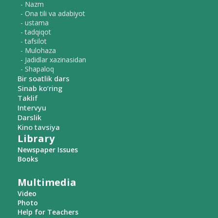
- Nazm
- Ona tili va adabiyot
- ustama
- tadqiqot
- tafsilot
- Mulohaza
- Jadidlar xazinasidan
- Shapaloq
Bir soatlik dars
Sinab ko‘ring
Taklif
Intervyu
Darslik
Kino tavsiya
Library
Newspaper Issues
Books
Multimedia
Video
Photo
Help for Teachers