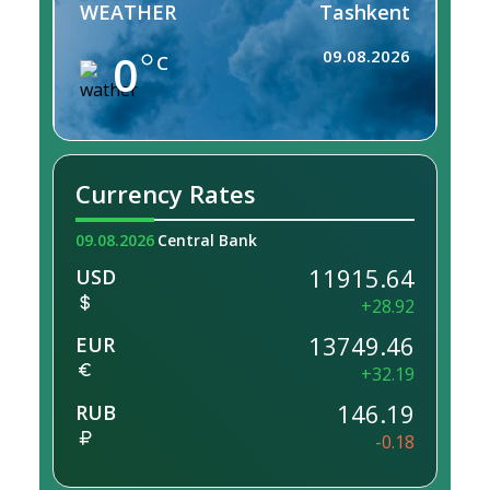
WEATHER
Tashkent
0
09.08.2026
C
Currency Rates
09.08.2026
Central Bank
11915.64
USD
+28.92
13749.46
EUR
+32.19
146.19
RUB
-0.18