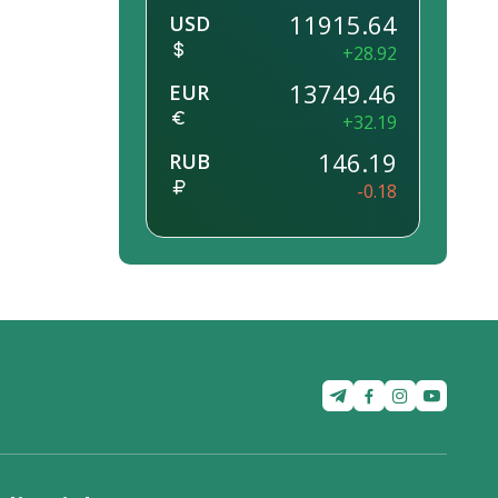
11915.64
USD
+28.92
13749.46
EUR
+32.19
146.19
RUB
-0.18