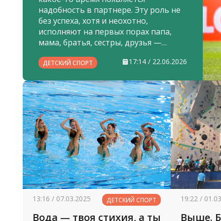
надобность в партнере. Эту роль не
без успеха, хотя и неохотно,
исполняют на первых порах папа,
мама, братья, сестры, друзья —
создается своего рода команда
17:14 / 22.06.2026
детского футбола.
ДЕТСКИЙ СПОРТ
13:16 / 07.03.2025
19:22 / 01.0
ДЕТСКИЙ СПОРТ
Вода — твоя стихия, а ты
Выше. Б