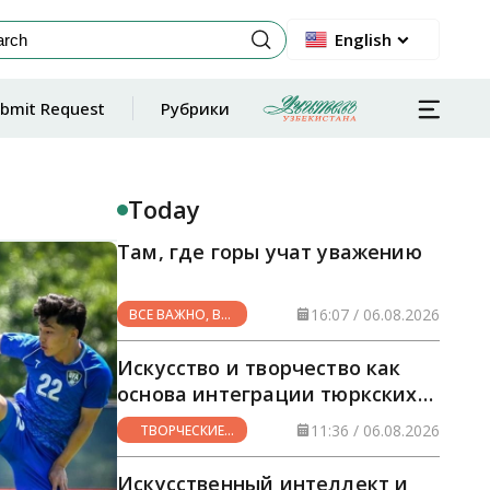
English
bmit Request
Рубрики
Today
Там, где горы учат уважению
16:07 / 06.08.2026
ВСЕ ВАЖНО, ВСЕ
НУЖНО
Искусство и творчество как
основа интеграции тюркских
стран
11:36 / 06.08.2026
ТВОРЧЕСКИЕ
ГОРИЗОНТЫ
Искусственный интеллект и