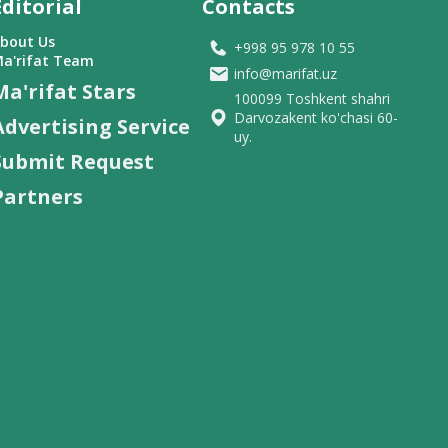
Editorial
Contacts
bout Us
+998 95 978 10 55
a'rifat Team
info@marifat.uz
Ma'rifat Stars
100099 Toshkent shahri
Darvozakent ko'chasi 60-
Advertising Service
uy.
Submit Request
Partners