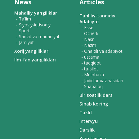
News
Articles
Mahalliy yangiliklar
Tahliliy-tanqidiy
- Ta'lim
Adabiyot
- Siyosiy-iqtisodiy
- Esse
- Sport
- Ocherk
- San'at va madaniyat
- Nasr
- Jamiyat
- Nazm
Xorij yangiliklari
- Ona tili va adabiyot
- ustama
Ilm-fan yangiliklari
- tadqiqot
- tafsilot
- Mulohaza
- Jadidlar xazinasidan
- Shapaloq
Bir soatlik dars
Sinab ko‘ring
Taklif
Intervyu
Darslik
Kino tavsiya