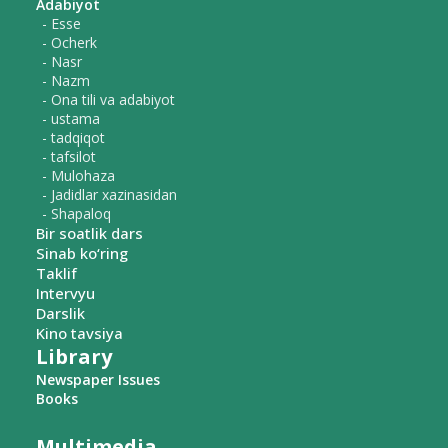
Adabiyot
- Esse
- Ocherk
- Nasr
- Nazm
- Ona tili va adabiyot
- ustama
- tadqiqot
- tafsilot
- Mulohaza
- Jadidlar xazinasidan
- Shapaloq
Bir soatlik dars
Sinab ko‘ring
Taklif
Intervyu
Darslik
Kino tavsiya
Library
Newspaper Issues
Books
Multimedia