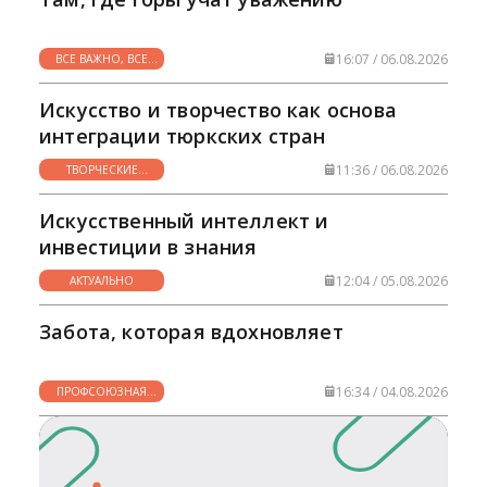
ответственных граждан, способных внести
вклад в процветание страны.
Конституционные нормы, закрепляющие
16:07 / 06.08.2026
ВСЕ ВАЖНО, ВСЕ
право на образование, становятся
НУЖНО
фундаментом для устойчивого и
Искусство и творчество как основа
гармоничного развития Узбекистана в
интеграции тюркских стран
современном мире.
11:36 / 06.08.2026
ТВОРЧЕСКИЕ
ГОРИЗОНТЫ
Искусственный интеллект и
инвестиции в знания
12:04 / 05.08.2026
АКТУАЛЬНО
Забота, которая вдохновляет
16:34 / 04.08.2026
ПРОФСОЮЗНАЯ
ЖИЗНЬ