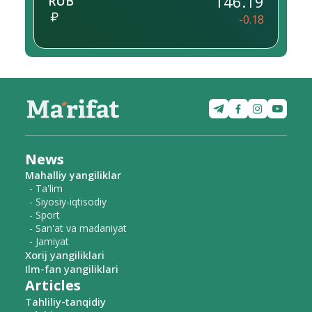
146.19
RUB
-0.18
News
Mahalliy yangiliklar
- Ta'lim
- Siyosiy-iqtisodiy
- Sport
- San'at va madaniyat
- Jamiyat
Xorij yangiliklari
Ilm-fan yangiliklari
Articles
Tahliliy-tanqidiy