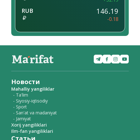
146.19
RUB
-0.18
Новости
Mahalliy yangiliklar
- Ta'lim
- Siyosiy-iqtisodiy
- Sport
- San'at va madaniyat
- Jamiyat
Xorij yangiliklari
Ilm-fan yangiliklari
Статьи