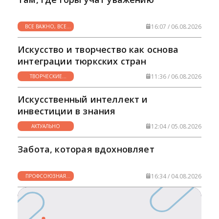
ответственных граждан, способных внести
вклад в процветание страны.
Конституционные нормы, закрепляющие
16:07 / 06.08.2026
ВСЕ ВАЖНО, ВСЕ
право на образование, становятся
НУЖНО
фундаментом для устойчивого и
Искусство и творчество как основа
гармоничного развития Узбекистана в
интеграции тюркских стран
современном мире.
11:36 / 06.08.2026
ТВОРЧЕСКИЕ
ГОРИЗОНТЫ
Искусственный интеллект и
инвестиции в знания
12:04 / 05.08.2026
АКТУАЛЬНО
Забота, которая вдохновляет
16:34 / 04.08.2026
ПРОФСОЮЗНАЯ
ЖИЗНЬ