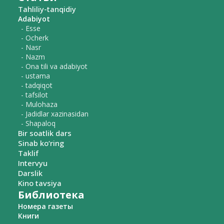
Tahliliy-tanqidiy
Adabiyot
- Esse
- Ocherk
- Nasr
- Nazm
- Ona tili va adabiyot
- ustama
- tadqiqot
- tafsilot
- Mulohaza
- Jadidlar xazinasidan
- Shapaloq
Bir soatlik dars
Sinab ko‘ring
Taklif
Intervyu
Darslik
Kino tavsiya
Библиотека
Номера газеты
Книги