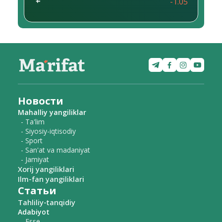
-1.05
Новости
Mahalliy yangiliklar
- Ta'lim
- Siyosiy-iqtisodiy
- Sport
- San'at va madaniyat
- Jamiyat
Xorij yangiliklari
Ilm-fan yangiliklari
Статьи
Tahliliy-tanqidiy
Adabiyot
- Esse