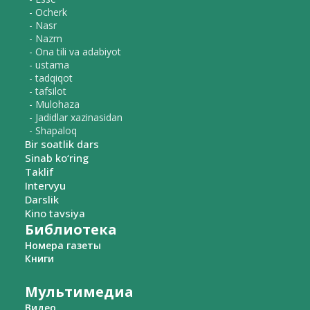
- Ocherk
- Nasr
- Nazm
- Ona tili va adabiyot
- ustama
- tadqiqot
- tafsilot
- Mulohaza
- Jadidlar xazinasidan
- Shapaloq
Bir soatlik dars
Sinab ko‘ring
Taklif
Intervyu
Darslik
Kino tavsiya
Библиотека
Номера газеты
Книги
Мультимедиа
Видео