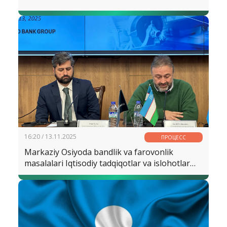
16:20 / 13.11.2025
ПРОЦЕСС
Markaziy Osiyoda bandlik va farovonlik
masalalari Iqtisodiy tadqiqotlar va islohotlar
markazida muhokama qilindi