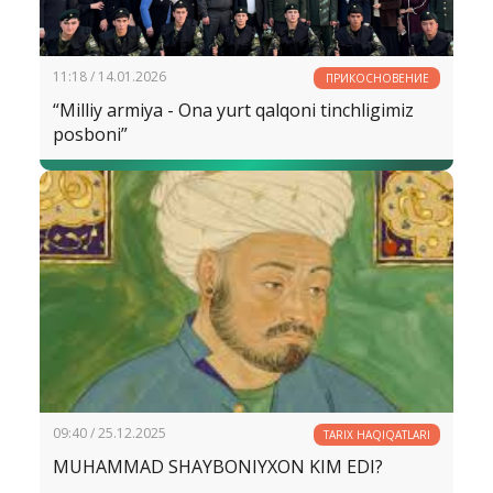
11:18 / 14.01.2026
ПРИКОСНОВЕНИЕ
“Milliy armiya - Ona yurt qalqoni tinchligimiz
posboni”
09:40 / 25.12.2025
TARIX HAQIQATLARI
MUHAMMAD SHAYBONIYXON KIM EDI?