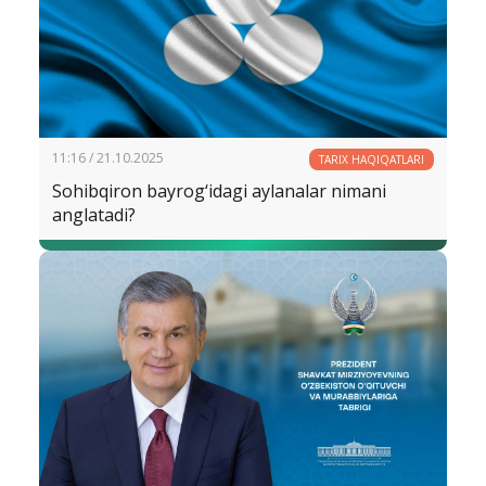
11:16 / 21.10.2025
TARIX HAQIQATLARI
Sohibqiron bayrog‘idagi aylanalar nimani
anglatadi?