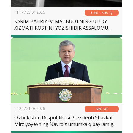
11:17 / 03.04.2026
UMR – SABOQ
KARIM BAHRIYEV: MATBUOTNING ULUG‘
XIZMATI ROSTINI YOZISHIDIR ASSALOMU
ALAYKUM, MAHORAT BILAN BIRGA
JASORATNI O‘RGANAYOTGAN JURNALIST
DO‘STIM!
14:20 / 21.03.2026
SIYOSAT
O‘zbekiston Respublikasi Prezidenti Shavkat
Mirziyoyevning Navro‘z umumxalq bayramiga
bag‘ishlangan tantanali marosimdagi tabrik