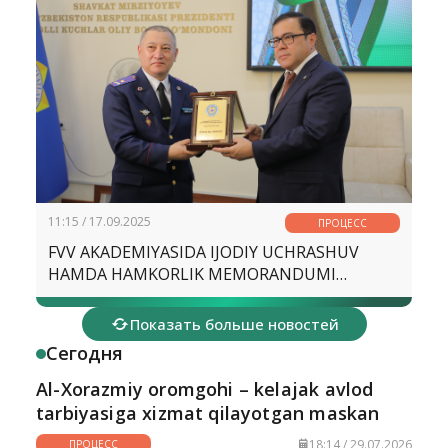
11:15 / 17.09.2025
ПРОЦЕСС
FVV AKADEMIYASIDA IJODIY UCHRASHUV
HAMDA HAMKORLIK MEMORANDUMI
IMZOLANDI
Показать больше новостей
Сегодня
Al-Xorazmiy oromgohi – kelajak avlod
tarbiyasiga xizmat qilayotgan maskan
18:14 / 29.07.2026
ПРОЦЕСС