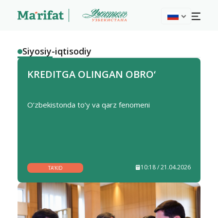
Siyosiy-iqtisodiy
KREDITGA OLINGAN OBRO‘
O‘zbekistonda to‘y va qarz fenomeni
10:18 / 21.04.2026
TA’KID