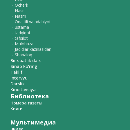
- Ocherk
- Nasr
- Nazm
- Ona tili va adabiyot
- ustama
- tadqiqot
- tafsilot
- Mulohaza
- Jadidlar xazinasidan
- Shapaloq
Bir soatlik dars
Sinab ko‘ring
Taklif
Intervyu
Darslik
Kino tavsiya
Библиотека
Номера газеты
Книги
Мультимедиа
Видео