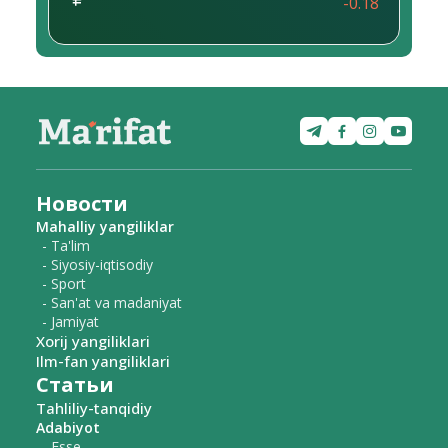
-0.18
Новости
Mahalliy yangiliklar
- Ta'lim
- Siyosiy-iqtisodiy
- Sport
- San'at va madaniyat
- Jamiyat
Xorij yangiliklari
Ilm-fan yangiliklari
Статьи
Tahliliy-tanqidiy
Adabiyot
- Esse