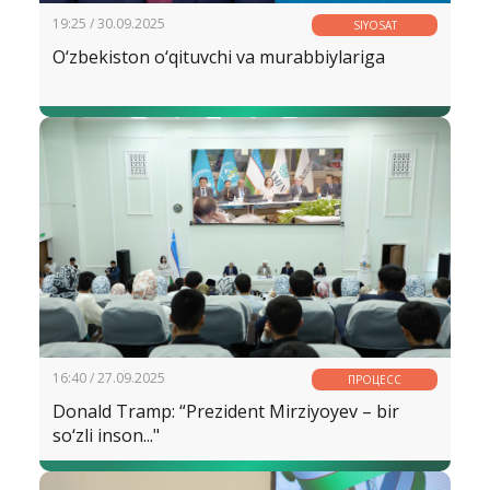
19:25 / 30.09.2025
SIYOSAT
O‘zbekiston o‘qituvchi va murabbiylariga
16:40 / 27.09.2025
ПРОЦЕСС
Donald Tramp: “Prezident Mirziyoyev – bir
so‘zli inson..."