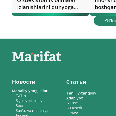
O‘zbekistonlik olimalar
Imo-isho
izlanishlarini dunyoga
boshqar
namoyish etuvchi
lampa
platforma yaratildi
По
Новости
Статьи
Mahalliy yangiliklar
Tahliliy-tanqidiy
- Ta'lim
Adabiyot
- Siyosiy-iqtisodiy
- Esse
- Sport
- Ocherk
- San'at va madaniyat
- Nasr
- Jamiyat