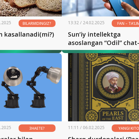
2.2025
13:32 / 24.02.2025
BILARMIDINGIZ?
FAN – TA’LI
ISHLAB
 kasallanadi(mi?)
Sun’iy intellektga
CHIQARIS
asoslangan “Odil” chat
boti ishga tushirildi
2.2025
11:11 / 06.02.2025
ЗНАЕТЕ?
YANGI KIT