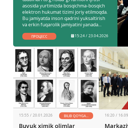
asosida yurtimizda bosqichma-bosqich
elektron hukumat tizimi joriy etilmoqda.
Bu jamiyatda inson qadrini yuksaltirish
va erkin fuqarolik jamiyatini yanada
rivojlantirishga muhim e’tibor
15:24 / 23.04.2026
qaratilayotganini yaqqol ko‘rsatgan
ПРОЦЕСС
holda endilikda xalqimiz davlat
xizmatlari, ijtimoiy xizmatlar
sohalaridan hech bir murakkabliksiz,
uydan chiqmagan holda foydalanish
imkoniyatiga ega bo‘lmoqda.
15:55 / 20.01.2026
16:20 / 16.0
BILIB QO‘YGAN
YAXSHI
Buyuk ximik olimlar
Markazi