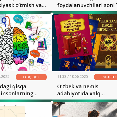
siyasi: o‘tmish va
foydalanuvchilari soni 
millionga yetmoqda
7.2025
11:38 / 18.06.2025
TADQIQOT
ЗНАЕТЕ?
dagi qisqa
O‘zbek va nemis
 insonlarning
adabiyotida xalq
i jamlash
motivlari: Grimm ertak
tini
va o‘zbek xalq eposidag
htiradimi?
mentalitet, qadriyat va