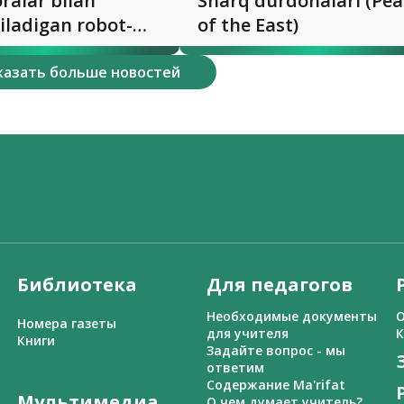
ralar bilan
Sharq durdonalari (Pea
iladigan robot-
of the East)
казать больше новостей
Библиотека
Для педагогов
Необходимые документы
О
Номера газеты
для учителя
К
Книги
Задайте вопрос - мы
ответим
Содержание Ma'rifat
Мультимедиа
О чем думает учитель?