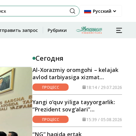
Русский
тправить запрос
Рубрики
Сегодня
Al-Xorazmiy oromgohi – kelajak
avlod tarbiyasiga xizmat
qilayotgan maskan
18:14 / 29.07.2026
ПРОЦЕСС
Yangi o‘quv yiliga tayyorgarlik:
“Prezident sovg‘alari”
hududlarga yetkazilmoqda
15:39 / 05.08.2026
ПРОЦЕСС
“NG” haqida ertak