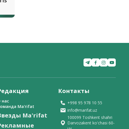
rls
Редакция
Контакты
 нас
+998 95 978 10 55
оманда Ma'rifat
info@marifat.uz
Звезды Ma'rifat
100099 Toshkent shahri
Darvozakent ko'chasi 60-
Рекламные
uy.