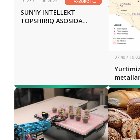
10:23 / 12.06.2025
AXBOROT-
KOMMUNIKATSIYA
SUN’IY INTELLEKT
TEXNOLOGIYALARI
TOPSHIRIQ ASOSIDA
ISHLAYDI
07:40 / 19.0
Yurtimi
metallar
kashf e