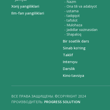
- Nazm
Xorij yangiliklari
- Ona tili va adabiyot
- ustama
Ilm-fan yangiliklari
- tadqiqot
- tafsilot
- Mulohaza
- Jadidlar xazinasidan
- Shapaloq
Bir soatlik dars
Sinab ko‘ring
Taklif
Intervyu
Darslik
Kino tavsiya
ВСЕ ПРАВА ЗАЩИЩЕНЫ. ©COPYRIGHT 2024
ПРОИЗВОДИТЕЛЬ:
PROGRESS SOLUTION