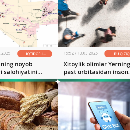
timsollar tahlili
3.2025
15:52 / 13.03.2025
IQTIDORLI
BU QIZIQ
YOSHLAR – YURT
zning noyob
Xitoylik olimlar Yernin
KELAJAGI
i salohiyatini
past orbitasidan inson
tmoqda
yuzlarini aniqlay oladi
dunyodagi eng kuchli
josus kamerasini
yaratdilar.