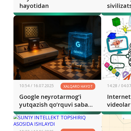
hayotidan
sivilizat
bugun
10:54 / 16.07.2025
14:28 / 04.0
XALQARO HAYOT
Google neyrotarmog‘i
Internet
yutqazish qo‘rquvi sabab
videolar
shaxmat o‘ynashdan bosh
diqqatn
tortdi
qobiliya
qiyinlas