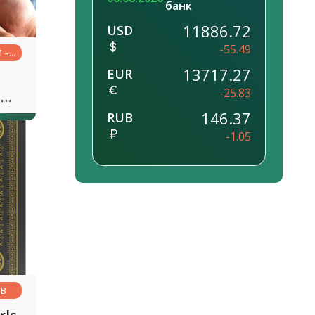
банк
11886.72
USD
-55.49
M –
13717.27
EUR
H
-25.83
-
146.37
RUB
-1.05
OB