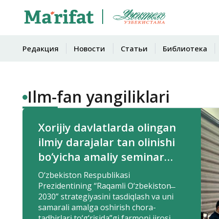
Редакция
Новости
Статьи
Библиотека
Ilm-fan yangiliklari
Xorijiy davlatlarda olingan
ilmiy darajalar tan olinishi
bo‘yicha amaliy seminar
o‘tkazildi
O‘zbekiston Respublikasi
Prezidentining “Raqamli O‘zbekiston ̶
2030” strategiyasini tasdiqlash va uni
samarali amalga oshirish chora-
tadbirlari to‘g‘risida”gi farmoni ijrosi