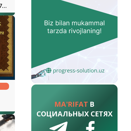
700
MA'RIFAT
В
lari
СОЦИАЛЬНЫХ СЕТЯХ
i