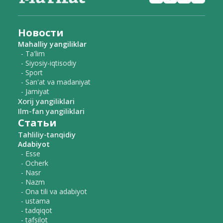
Новости
Mahalliy yangiliklar
- Ta'lim
- Siyosiy-iqtisodiy
- Sport
- San'at va madaniyat
- Jamiyat
Xorij yangiliklari
Ilm-fan yangiliklari
Статьи
Tahliliy-tanqidiy
Adabiyot
- Esse
- Ocherk
- Nasr
- Nazm
- Ona tili va adabiyot
- ustama
- tadqiqot
- tafsilot