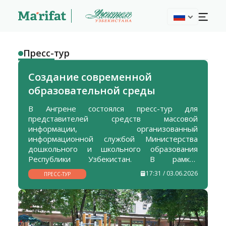
Пресс-тур
Создание современной
образовательной среды
В Ангрене состоялся пресс-тур для
представителей средств массовой
информации, организованный
информационной службой Министерства
дошкольного и школьного образования
Республики Узбекистан. В рамках
мероприятия журналисты ознакомились с
17:31 / 03.06.2026
ПРЕСС-ТУР
деятельностью общеобразовательных школ,
дошкольных учреждений, а также культурно-
спортивных объектов города.