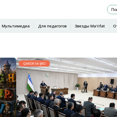
Мультимедиа
Для педагогов
Звезды Ma'rifat
О
QAROR VA IJRO