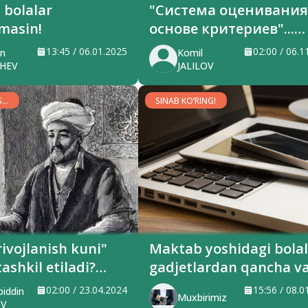
ar
"Система оценивания
masin!
основе критериев"...
Основано ли это на
13:45 / 06.01.2025
02:00 / 06.1
on
Komil
критериях?
SHEV
JALILOV
S
SINAB KO‘RING!
rivojlanish kuni"
Maktab yoshidagi bolal
ashkil etiladi?
gadjetlardan qancha v
 ma’lumot berdi
qanday foydalanishi
02:00 / 23.04.2024
15:56 / 08.0
iddin
Muxbirimiz
kerak?
OV