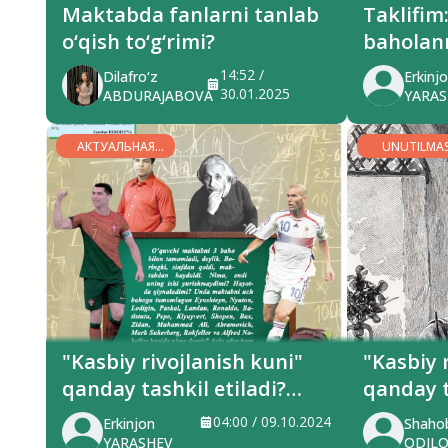
Maktabda fanlarni tanlab
Taklifim: bolal
o‘qish to‘g‘rimi?
baholan
14:52 /
Dilafro‘z
Erkinj
30.01.2025
ABDURAJABOVA
YARA
АКТУАЛЬНАЯ
UNUTILMA
ТЕМА
SIYMOLAR
"Kasbiy rivojlanish kuni"
"Kasbiy 
qanday tashkil etiladi?
qanday t
Vazirlik ma’lumot berdi
Vazirlik
04:00 / 09.10.2024
Erkinjon
Shahob
YARASHEV
ODIL