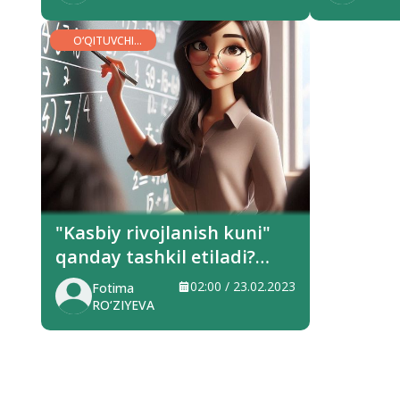
O‘QITUVCHI
MINBARI
"Kasbiy rivojlanish kuni"
qanday tashkil etiladi?
Vazirlik ma’lumot berdi
02:00 / 23.02.2023
Fotima
RO‘ZIYEVA