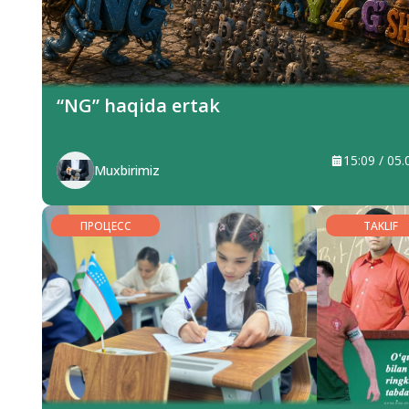
“NG” haqida ertak
15:09 / 05
Muxbirimiz
ПРОЦЕСС
TAKLIF