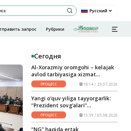
Русский
тправить запрос
Рубрики
Сегодня
Al-Xorazmiy oromgohi – kelajak
avlod tarbiyasiga xizmat
qilayotgan maskan
18:14 / 29.07.2026
ПРОЦЕСС
Yangi o‘quv yiliga tayyorgarlik:
“Prezident sovg‘alari”
hududlarga yetkazilmoqda
15:39 / 05.08.2026
ПРОЦЕСС
“NG” haqida ertak