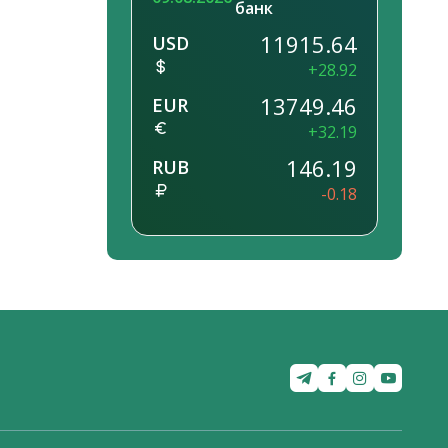
банк
11915.64
USD
+28.92
13749.46
EUR
+32.19
146.19
RUB
-0.18