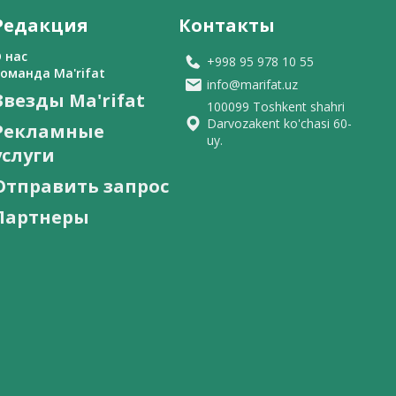
Редакция
Контакты
 нас
+998 95 978 10 55
оманда Ma'rifat
info@marifat.uz
Звезды Ma'rifat
100099 Toshkent shahri
Darvozakent ko'chasi 60-
Рекламные
uy.
услуги
Отправить запрос
Партнеры