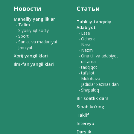
Новости
Статьи
Mahalliy yangiliklar
Tahliliy-tanqidiy
- Ta'lim
Adabiyot
- Siyosiy-iqtisodiy
- Esse
- Sport
- Ocherk
- San'at va madaniyat
- Nasr
- Jamiyat
- Nazm
Xorij yangiliklari
- Ona tili va adabiyot
- ustama
Ilm-fan yangiliklari
- tadqiqot
- tafsilot
- Mulohaza
- Jadidlar xazinasidan
- Shapaloq
Bir soatlik dars
Sinab ko‘ring
Taklif
Intervyu
Darslik