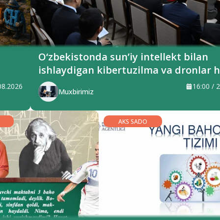
O‘zbekistonda sun’iy intellekt bilan
ishlaydigan kibertuzilma va dronlar
ularga qarshi kurash bo‘yicha yangi
.08.2026
16:00 / 
Muxbirimiz
bo‘linmalar tuziladi
AKS SADO