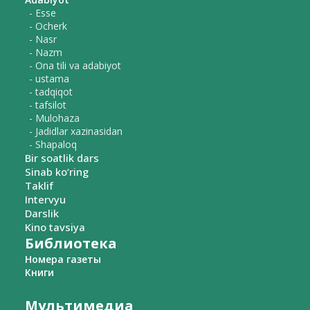
- Esse
- Ocherk
- Nasr
- Nazm
- Ona tili va adabiyot
- ustama
- tadqiqot
- tafsilot
- Mulohaza
- Jadidlar xazinasidan
- Shapaloq
Bir soatlik dars
Sinab ko‘ring
Taklif
Intervyu
Darslik
Kino tavsiya
Библиотека
Номера газеты
Книги
Мультимедиа