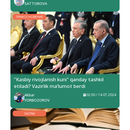
SATTOROVA
ПРИКОСНОВЕНИЕ
"Kasbiy rivojlanish kuni" qanday tashkil
etiladi? Vazirlik ma’lumot berdi
Akbar
02:00 / 14.07.2024
YORBOZOROV
XAZINA