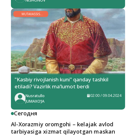
NISHONOV
MUTAXASSIS
MINBARI
"Kasbiy rivojlanish kuni" qanday tashkil
etiladi? Vazirlik ma’lumot berdi
Nusratullo
02:00 / 09.04.2024
JUMAXO‘JA
Сегодня
Al-Xorazmiy oromgohi – kelajak avlod
tarbiyasiga xizmat qilayotgan maskan