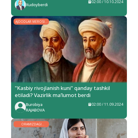
02:00 / 10.10.2024
Xudoyberdi
AJDODLAR MEROSI −
BEBAHO XAZINA
"Kasbiy rivojlanish kuni" qanday tashkil
etiladi? Vazirlik ma’lumot berdi
Burobiya
02:00 / 11.09.2024
RAJABOVA
ORAMIZDAGI
ODAMLAR