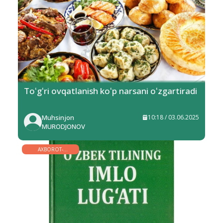
Toʻgʻri ovqatlanish koʻp narsani oʻzgartiradi
Muhsinjon
10:18 / 03.06.2025
MURODJONOV
AXBOROT-
KOMMUNIKATSIYA
TEXNOLOGIYALARI