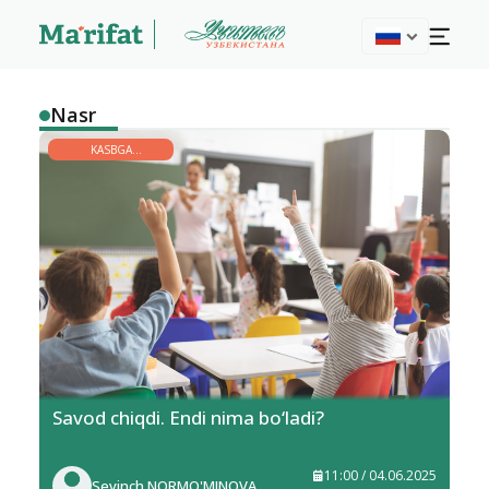
Nasr
KASBGA
YO‘NALTIRISH
Savod chiqdi. Endi nima bo‘ladi?
11:00 / 04.06.2025
Sevinch NORMO'MINOVA