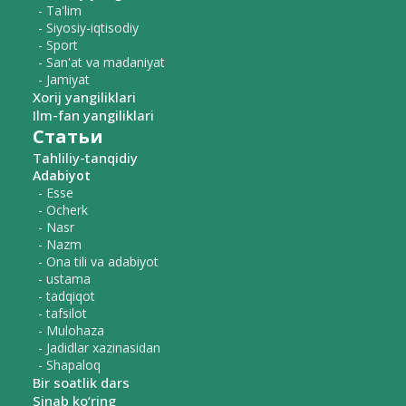
- Ta'lim
- Siyosiy-iqtisodiy
- Sport
- San'at va madaniyat
- Jamiyat
Xorij yangiliklari
Ilm-fan yangiliklari
Статьи
Tahliliy-tanqidiy
Adabiyot
- Esse
- Ocherk
- Nasr
- Nazm
- Ona tili va adabiyot
- ustama
- tadqiqot
- tafsilot
- Mulohaza
- Jadidlar xazinasidan
- Shapaloq
Bir soatlik dars
Sinab ko‘ring