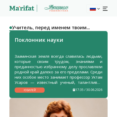
Учитель, перед именем твоим...
Поклонник науки
Зааминская земля всегда славилась людьми,
которые своим трудом, знаниями и
преданностью избранному делу прославляли
родной край далеко за его пределами. Среди
них особое место занимает профессор Уктам
Усаров — известный ученый, талантливый
педагог, исследователь и наставник,
17:35 / 30.06.2026
ЮБИЛЕЙ
посвятивший свою жизнь служению науке и
воспитанию молодого поколения.