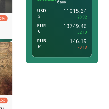
банк
11915.64
USD
+28.92
QEA
13749.46
EUR
+32.19
146.19
RUB
-0.18
ADO