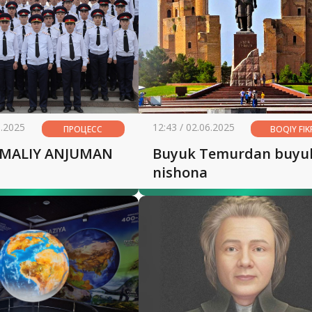
6.2025
12:43 / 02.06.2025
ПРОЦЕСС
BOQIY FIK
AMALIY ANJUMAN
Buyuk Temurdan buyu
nishona