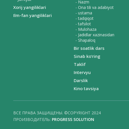
- Nazm
Xorij yangiliklari
- Ona tili va adabiyot
- ustama
Ilm-fan yangiliklari
- tadqiqot
- tafsilot
- Mulohaza
- Jadidlar xazinasidan
- Shapaloq
Bir soatlik dars
Sinab ko‘ring
Taklif
Intervyu
Darslik
Kino tavsiya
ВСЕ ПРАВА ЗАЩИЩЕНЫ. ©COPYRIGHT 2024
ПРОИЗВОДИТЕЛЬ:
PROGRESS SOLUTION