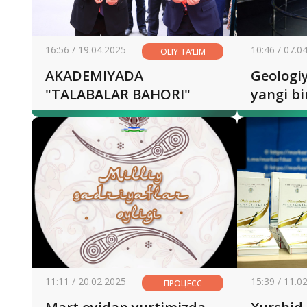
16:56 / 19.04.2025
10:46 / 07.0
OLIY TA’LIM
AKADEMIYADA
Geologi
"TALABALAR BAHORI"
yangi bi
faoliyat
11:11 / 20.02.2025
15:39 / 11.0
ПРОЦЕСС