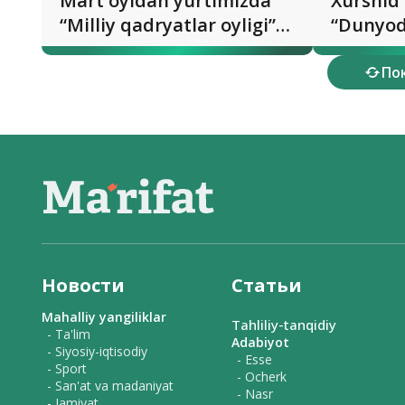
Mart oyidan yurtimizda
Xurshid
“Milliy qadryatlar oyligi”
“Dunyod
start oladi
kitob ch
По
Новости
Статьи
Mahalliy yangiliklar
Tahliliy-tanqidiy
- Ta'lim
Adabiyot
- Siyosiy-iqtisodiy
- Esse
- Sport
- Ocherk
- San'at va madaniyat
- Nasr
- Jamiyat