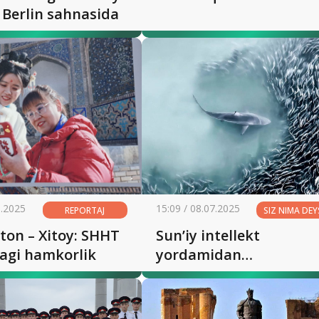
 Berlin sahnasida
8.2025
15:09 / 08.07.2025
REPORTAJ
SIZ NIMA DEY
n – Xitoy: SHHT
Sun’iy intellekt
dagi hamkorlik
yordamidan
foydalanilmagan surat