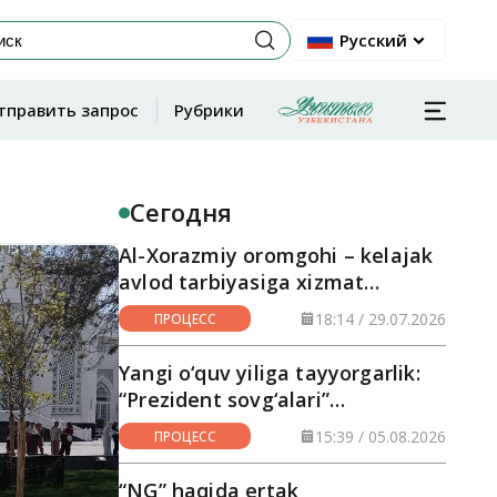
Русский
тправить запрос
Рубрики
Сегодня
Al-Xorazmiy oromgohi – kelajak
avlod tarbiyasiga xizmat
qilayotgan maskan
18:14 / 29.07.2026
ПРОЦЕСС
Yangi o‘quv yiliga tayyorgarlik:
“Prezident sovg‘alari”
hududlarga yetkazilmoqda
15:39 / 05.08.2026
ПРОЦЕСС
“NG” haqida ertak