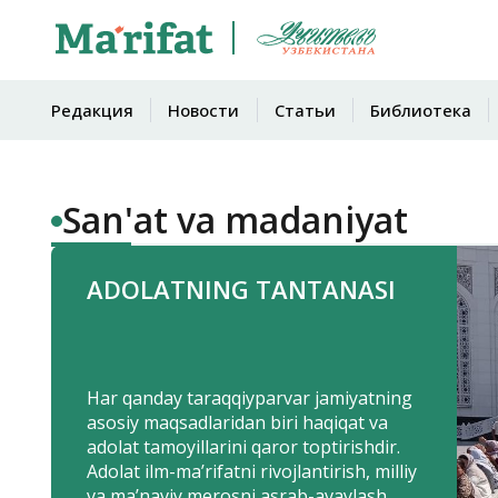
Редакция
Новости
Статьи
Библиотека
San'at va madaniyat
ADOLATNING TANTANASI
Har qanday taraqqiyparvar jamiyatning
asosiy maqsadlaridan biri haqiqat va
adolat tamoyillarini qaror toptirishdir.
Adolat ilm-ma’rifatni rivojlantirish, milliy
va ma’naviy merosni asrab-avaylash