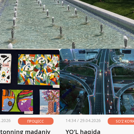
6.2026
14:34 / 29.04.2026
ПРОЦЕСС
SO‘Z KO‘RK
stonning madaniy
YO‘L haqida