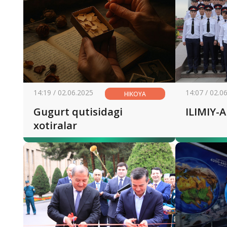
14:19 / 02.06.2025
14:07 / 02.0
HIKOYA
Gugurt qutisidagi
ILIMIY-
xotiralar