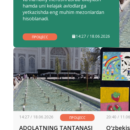
hamda uni kelajak avlodlarga
yetkazishda eng muhim mezonlardan
hisoblanadi.
14:27 / 18.06.2026
ПРОЦЕСС
14:27 / 18.06.2026
20:40 / 11.0
ПРОЦЕСС
ADOLATNING TANTANASI
O‘zbeki