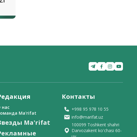
ZI
Редакция
Контакты
 нас
+998 95 978 10 55
оманда Ma'rifat
info@marifat.uz
Звезды Ma'rifat
100099 Toshkent shahri
Darvozakent ko'chasi 60-
Рекламные
uy.