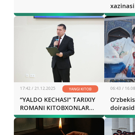
xazinasi
17:42 / 21.12.2025
06:43 / 16.0
YANGI KITOB
“YALDO KECHASI” TARIXIY
O‘zbekisto
ROMANI KITOBXONLAR
doirasi
QO‘LIDA