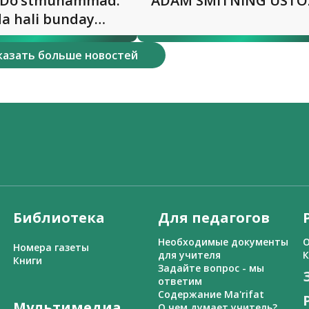
 Do‘stmuhammad:
ADAM SMITNING USTO
a hali bunday
iqqani yo‘q!”
казать больше новостей
Библиотека
Для педагогов
Необходимые документы
О
Номера газеты
для учителя
К
Книги
Задайте вопрос - мы
ответим
Содержание Ma'rifat
Мультимедиа
О чем думает учитель?