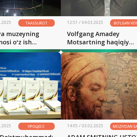
4.2025
12:51 / 04.03.2025
TAASSUROT
BO‘LGAN VO
ya muzeyning
Volfgang Amadey
nosi oʻz ish
Motsartning haqiqiy
ini boshladi
qiyofasi tiklandi
2.2025
14:05 / 03.02.2025
ПРОЦЕСС
MOZIYDAN S