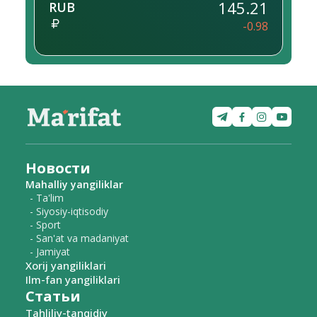
145.21
RUB
-0.98
Новости
Mahalliy yangiliklar
- Ta'lim
- Siyosiy-iqtisodiy
- Sport
- San'at va madaniyat
- Jamiyat
Xorij yangiliklari
Ilm-fan yangiliklari
Статьи
Tahliliy-tanqidiy