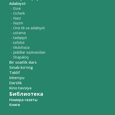
Adabiyot
- Esse
- Ocherk
- Nasr
- Nazm
- Ona tili va adabiyot
- ustama
- tadqiqot
- tafsilot
- Mulohaza
- Jadidlar xazinasidan
- Shapaloq
Bir soatlik dars
Sinab ko‘ring
Taklif
Intervyu
Darslik
Kino tavsiya
Библиотека
Номера газеты
Книги