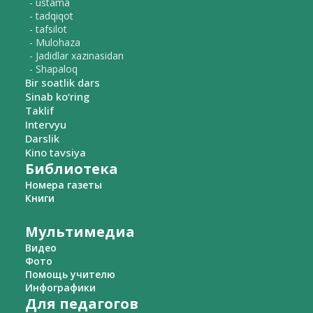
- ustama
- tadqiqot
- tafsilot
- Mulohaza
- Jadidlar xazinasidan
- Shapaloq
Bir soatlik dars
Sinab ko‘ring
Taklif
Intervyu
Darslik
Kino tavsiya
Библиотека
Номера газеты
Книги
Мультимедиа
Видео
Фото
Помощь учителю
Инфографики
Для педагогов