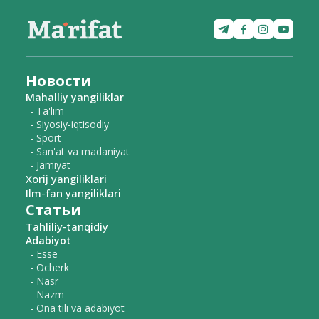
Новости
Mahalliy yangiliklar
- Ta'lim
- Siyosiy-iqtisodiy
- Sport
- San'at va madaniyat
- Jamiyat
Xorij yangiliklari
Ilm-fan yangiliklari
Статьи
Tahliliy-tanqidiy
Adabiyot
- Esse
- Ocherk
- Nasr
- Nazm
- Ona tili va adabiyot