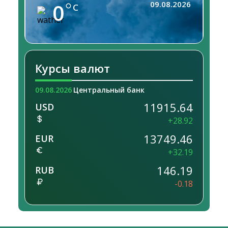
0
09.08.2026
C
Курсы валют
09.08.2026
Центральный банк
11915.64
USD
+28.92
13749.46
EUR
+32.19
146.19
RUB
-0.18