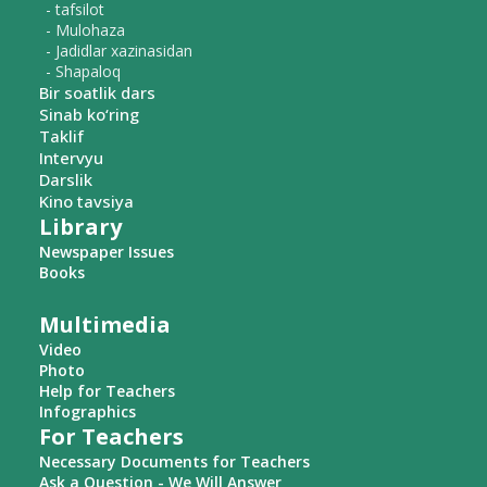
- tafsilot
- Mulohaza
- Jadidlar xazinasidan
- Shapaloq
Bir soatlik dars
Sinab ko‘ring
Taklif
Intervyu
Darslik
Kino tavsiya
Library
Newspaper Issues
Books
Multimedia
Video
Photo
Help for Teachers
Infographics
For Teachers
Necessary Documents for Teachers
Ask a Question - We Will Answer