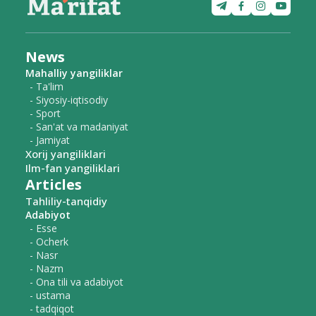
News
Mahalliy yangiliklar
- Ta'lim
- Siyosiy-iqtisodiy
- Sport
- San'at va madaniyat
- Jamiyat
Xorij yangiliklari
Ilm-fan yangiliklari
Articles
Tahliliy-tanqidiy
Adabiyot
- Esse
- Ocherk
- Nasr
- Nazm
- Ona tili va adabiyot
- ustama
- tadqiqot