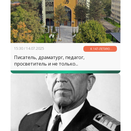
просветитель, востоковед — все эти
определения лишь частично отражают
масштаб его личности и величину его
научного подвига.
15:30 / 14.07.2025
К 147-ЛЕТИЮ
АБДУЛЛЫ АВЛОНИ
Писатель, драматург, педагог,
просветитель и не только...