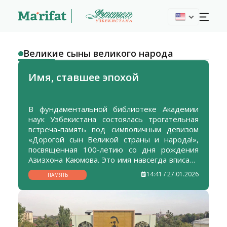
Великие сыны великого народа
Имя, ставшее эпохой
В фундаментальной библиотеке Академии
наук Узбекистана состоялась трогательная
встреча-память под символичным девизом
«Дорогой сын Великой страны и народа!»,
посвященная 100-летию со дня рождения
Азизхона Каюмова. Это имя навсегда вписано
в историю отечественной науки и культуры.
14:41 / 27.01.2026
ПАМЯТЬ
Выдающийся узбекский ученый-
литературовед, академик, доктор
филологических наук, один из крупнейших
представителей национальной школы
навоиведения, литературный критик,