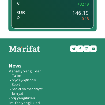
+32.19
146.19
RUB
-0.18
News
Mahalliy yangiliklar
- Ta'lim
- Siyosiy-iqtisodiy
- Sport
- San'at va madaniyat
- Jamiyat
Xorij yangiliklari
Ilm-fan yangiliklari