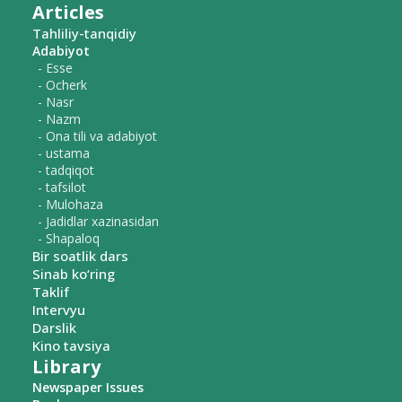
Articles
Tahliliy-tanqidiy
Adabiyot
- Esse
- Ocherk
- Nasr
- Nazm
- Ona tili va adabiyot
- ustama
- tadqiqot
- tafsilot
- Mulohaza
- Jadidlar xazinasidan
- Shapaloq
Bir soatlik dars
Sinab ko‘ring
Taklif
Intervyu
Darslik
Kino tavsiya
Library
Newspaper Issues