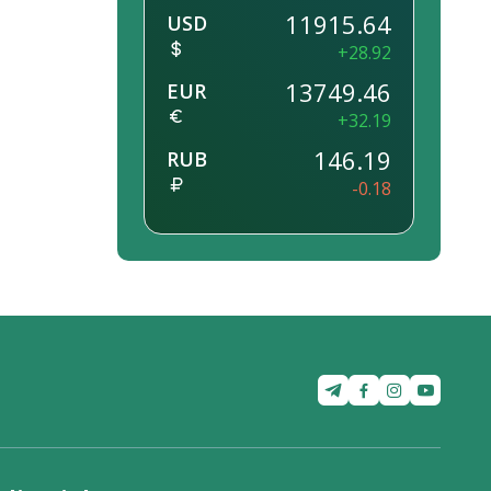
11915.64
USD
+28.92
13749.46
EUR
+32.19
146.19
RUB
-0.18