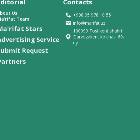
Editorial
Contacts
bout Us
+998 95 978 10 55
a'rifat Team
info@marifat.uz
Ma'rifat Stars
100099 Toshkent shahri
Darvozakent ko'chasi 60-
Advertising Service
uy.
Submit Request
Partners