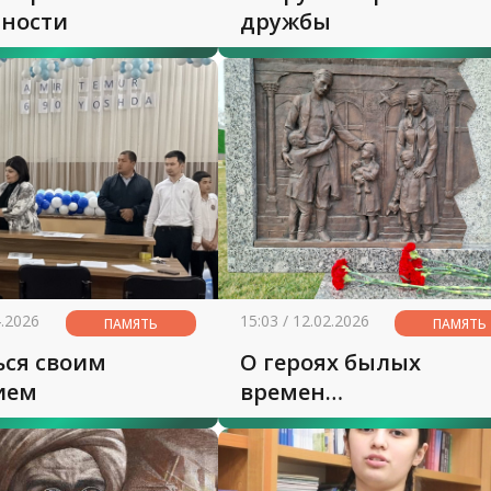
чности
дружбы
4.2026
15:03 / 12.02.2026
ПАМЯТЬ
ПАМЯТЬ
ься своим
О героях былых
ием
времен…