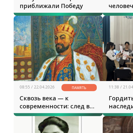
приближали Победу
челове
08:55 / 22.04.2026
11:38 / 21.0
ПАМЯТЬ
Сквозь века — к
Гордит
современности: след в
наслед
истории