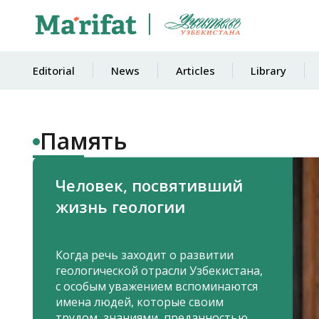
Editorial
News
Articles
Library
Память
Человек, посвятивший
жизнь геологии
Когда речь заходит о развитии
геологической отрасли Узбекистана,
с особым уважением вспоминаются
имена людей, которые своим
трудом, знаниями, преданностью