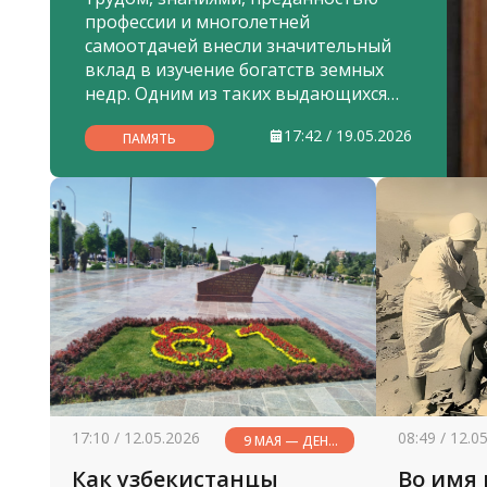
профессии и многолетней
самоотдачей внесли значительный
вклад в изучение богатств земных
недр. Одним из таких выдающихся
специалистов был Лев Михайлович
17:42 / 19.05.2026
Глейзер. Его насыщенная жизнь,
ПАМЯТЬ
многолетняя плодотворная
деятельность и богатый
профессиональный опыт оставили
заметный след в укреплении и
развитии минерально-сырьевой
базы нашей страны.
17:10 / 12.05.2026
08:49 / 12.0
9 МАЯ — ДЕНЬ
ПАМЯТИ И
Как узбекистанцы
Во имя
ПОЧЕСТЕЙ