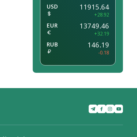
11915.64
USD
+28.92
13749.46
EUR
+32.19
146.19
RUB
-0.18