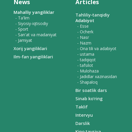
News
Articles
Mahalliy yangiliklar
Tahliliy-tanqidiy
- Ta'lim
Adabiyot
- Siyosiy-iqtisodiy
- Esse
- Sport
- Ocherk
- San'at va madaniyat
- Nasr
- Jamiyat
- Nazm
Xorij yangiliklari
- Ona tili va adabiyot
- ustama
Ilm-fan yangiliklari
- tadqiqot
- tafsilot
- Mulohaza
- Jadidlar xazinasidan
- Shapaloq
Bir soatlik dars
Sinab ko‘ring
Taklif
Intervyu
Darslik
Kino tavsiya