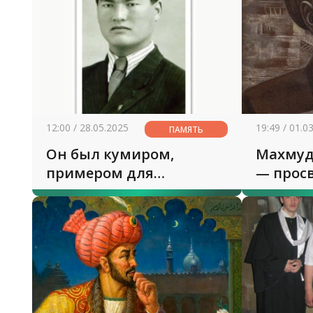
12:00 / 28.05.2025
19:49 / 01.0
ПАМЯТЬ
Он был кумиром,
Махмуд
примером для
— прос
подражания
настав