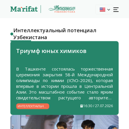
Интеллектуальный потенциал
Узбекистана
Триумф юных химиков
В Ташкенте состоялась торжественная
церемония закрытия 58-й Международной
олимпиады по химии (IChO-2026), которая
впервые в истории прошла в Центральной
Азии. Это масштабное событие стало ярким
свидетельством растущего авторитета
Узбекистана в мировом научно-
16:30 / 27.07.2026
ИНТЕЛЛЕКТУАЛЬНЫЙ
образовательном пространстве и еще одним
ПОТЕНЦИАЛ
подтверждением эффективности
УЗБЕКИСТАНА
проводимых в стране реформ в сфере
образования.