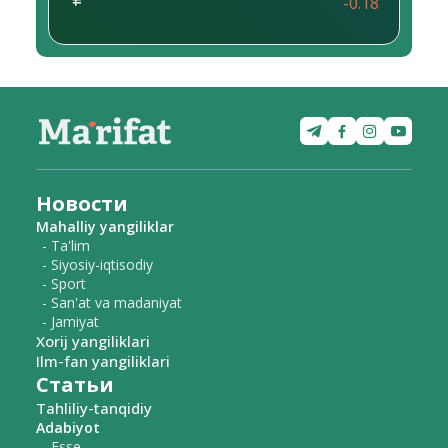
-0.18
Новости
Mahalliy yangiliklar
- Ta'lim
- Siyosiy-iqtisodiy
- Sport
- San'at va madaniyat
- Jamiyat
Xorij yangiliklari
Ilm-fan yangiliklari
Статьи
Tahliliy-tanqidiy
Adabiyot
- Esse