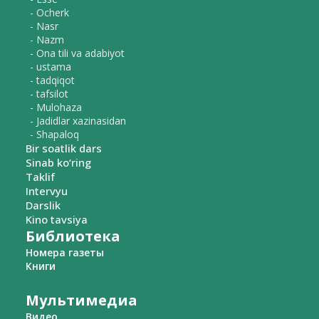
- Ocherk
- Nasr
- Nazm
- Ona tili va adabiyot
- ustama
- tadqiqot
- tafsilot
- Mulohaza
- Jadidlar xazinasidan
- Shapaloq
Bir soatlik dars
Sinab ko‘ring
Taklif
Intervyu
Darslik
Kino tavsiya
Библиотека
Номера газеты
Книги
Мультимедиа
Видео