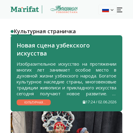
Культурная страничка
Новая сцена узбекского
искусства
Изобразительное искусство на протяжении
многих лет занимает особое место в
духовной жизни узбекского народа. Богатое
культурное наследие страны, многовековые
традиции живописи и прикладного искусства
сегодня получают новое развитие. В
Узбекистане уделяется большое внимание
17:24 / 02.06.2026
КУЛЬТУРНАЯ
поддержке художников, созданию условий
СТРАНИЧКА
для их творчества, организации выставок и
продвижению национального искусства на
международном уровне.