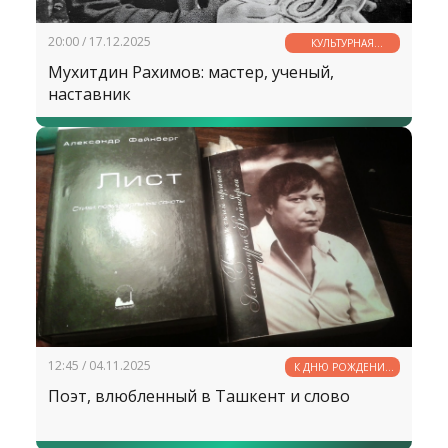
20:00 / 17.12.2025
КУЛЬТУРНАЯ
СТРАНИЧКА
Мухитдин Рахимов: мастер, ученый,
наставник
12:45 / 04.11.2025
К ДНЮ РОЖДЕНИЯ
АЛЕКСАНДРА
Поэт, влюбленный в Ташкент и слово
ФАЙНБЕРГА