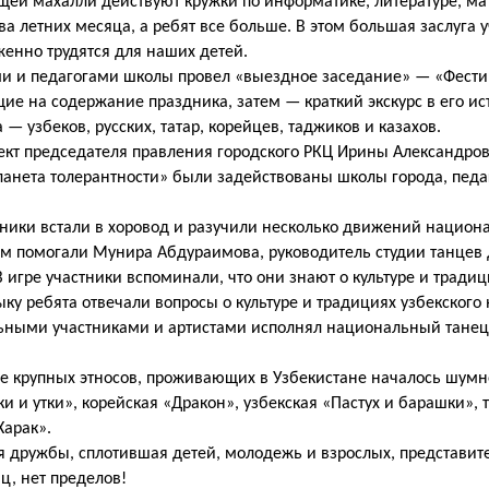
ащей махалли действуют кружки по информатике, литературе, ма
а летних месяца, а ребят все больше. В этом большая заслуга у
женно трудятся для наших детей.
ами и педагогами школы провел «выездное заседание» — «Фест
ие на содержание праздника, затем — краткий экскурс в его ис
— узбеков, русских, татар, корейцев, таджиков и казахов.
ект председателя правления городского РКЦ Ирины Александров
анета толерантности» были задействованы школы города, педа
стники встали в хоровод и разучили несколько движений национ
ам помогали Мунира Абдураимова, руководитель студии танцев
игре участники вспоминали, что они знают о культуре и традиц
ку ребята отвечали вопросы о культуре и традициях узбекского
тальными участниками и артистами исполнял национальный танец
 крупных этносов, проживающих в Узбекистане началось шумно
 и утки», корейская «Дракон», узбекская «Пастух и барашки», 
Харак».
я дружбы, сплотившая детей, молодежь и взрослых, представит
ц, нет пределов!