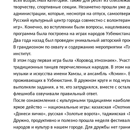
всех возрастных категорий. Также для ребят из близлеж
творчеству, спортивные секции. Незаметно прошли уже дв
администрации, которые, несмотря на отпуск, самоотвер
Русский культурный центр города совместно с волонтер
игр». Конечно, во вступлении были вопросы, нацеливающ
программа была построена на играх народов Узбекистана 
Два года назад был проведен уникальный авторский про
В грандиозном по охвату и содержанию мероприятии «Пл
институт.
В этом году первая игра была «Хоровод этнознаек». Уча
традиционных танцев перечисленных народов. В этом н
музыки и искусства имени Хамзы, и ансамбль «Ясмин». В 
проживающих в Узбекистане. В дружном круге и под музы
выполняли задания, а те, кто затруднялся, вместе с ос
флешмоба озвучивали правильный ответ.
После ознакомления с культурными традициями наиболее
яркое действо — национальные игры: казахская «Охотники
«Донеси яичко», русская «Золотые ворота», таджикская «
Дружно, продуктивно и полезно прошла неделя фестивал
народов и культур в нашем городе. Для дружбы нет
грани