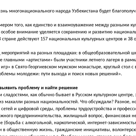
жизнь многонационального народа Узбекистана будет благополу
мером того, как единство и взаимоуважение между разными ку
ни особое внимание уделяется сохранению и развитию национа
В стране действуют 157 национальных культурных центров и 38 
яд мероприятий на разных площадках: в общеобразовательной 
е главными «артистами» были участники летнего лагеря в рамк
игр» в Свято-Георгиевском мужском монастыре, круглый стол с
Проблемы молодежи: пути выхода и поиск новых решений».
 выявить проблему и найти решение
 сладостями, как обычно бывает в Русском культурном центре, 
 из махалли разных национальностей. Что обсуждали? Разное, 
 сетей и цифровой среды, проблемы трудоустройства и професс
жного предпринимательства, жилищный вопрос, финансовая н
е (борьба с алкогольной, наркотической, интернет-зависимость
и в общественную жизнь, гражданские инициативы, волонтерс