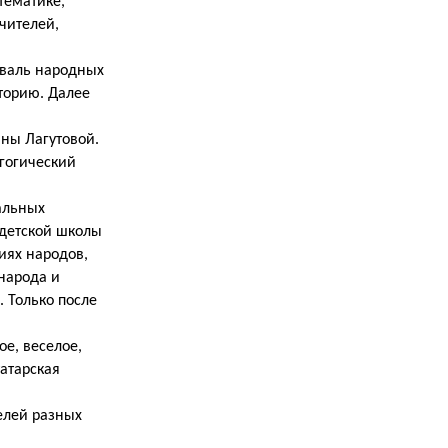
тематике,
чителей,
иваль народных
торию. Далее
ны Лагутовой.
гогический
альных
 детской школы
иях народов,
 народа и
. Только после
е, веселое,
татарская
елей разных