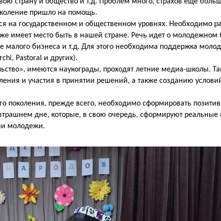
свою страну и общество и т.д. Проблем много, страхов еще больш
околение пришло на помощь.
ся на государственном и общественном уровнях. Необходимо ра
е имеет место быть в нашей стране. Речь идет о молодежном 
 малого бизнеса и т.д. Для этого необходима поддержка моло
hi, Pastoral и других).
ьство», имеются наукограды, проходят летние медиа-школы. Та
ения и участия в принятии решений, а также созданию услови
го поколения, прежде всего, необходимо сформировать позити
автрашнем дне, которые, в свою очередь, сформируют реальные
ии молодежи.