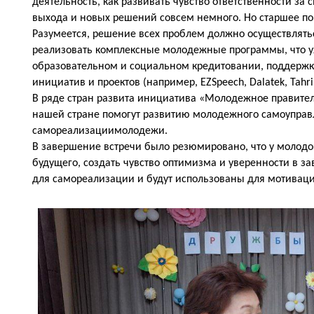
деятельность, как развивать чувство ответственности за 
выхода и новых решений совсем немного. Но старшее п
Разумеется, решение всех проблем должно осуществлять
реализовать комплексные молодежные программы, что уж
образовательном и социальном кредитовании, поддержке
инициатив и проектов (например, EZSpeech, Dalatek, Tahrirc
В ряде стран развита инициатива «Молодежное правител
нашей стране помогут развитию молодежного самоуправл
самореализации
молодежи.
В завершение встречи было резюмировано, что у молодо
будущего, создать чувство оптимизма и уверенности в з
для самореализации и будут использованы для мотивац