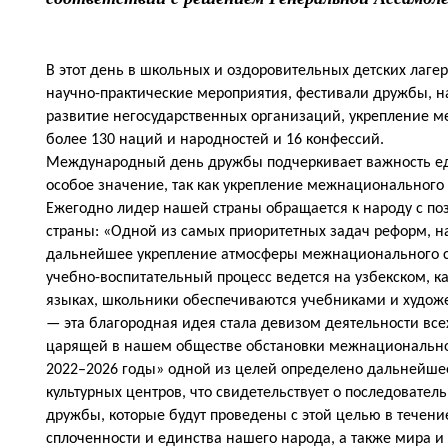
В этот день в школьных и оздоровительных детских лагер
научно-практические мероприятия, фестивали дружбы, н
развитие негосударственных организаций, укрепление м
более 130 наций и народностей и 16 конфессий.
Международный день дружбы подчеркивает важность ед
особое значение, так как укрепление межнационального 
Ежегодно лидер нашей страны обращается к народу с по
страны: «Одной из самых приоритетных задач реформ, н
дальнейшее укрепление атмосферы межнационального со
учебно-воспитательный процесс ведется на узбекском, к
языках, школьники обеспечиваются учебниками и художес
— эта благородная идея стала девизом деятельности вс
царящей в нашем обществе обстановки межнационального 
2022–2026 годы» одной из целей определено дальнейше
культурных центров, что свидетельствует о последовател
дружбы, которые будут проведены с этой целью в течен
сплоченности и единства нашего народа, а также мира и