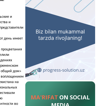
ьские и
ства и
 представители
от день имеет
я процветания
делили
ждениях
туркменском
ш общий дом»
им воплощением
екистана на
циональных
фестивали
MA'RIFAT
ON SOCIAL
ию
MEDIA
антности во