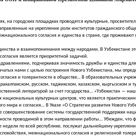
ях, на городских площадках проводятся культурные, просветител
аправленные на укрепление роли институтов гражданского обще
ежнационального согласия и единства в стране, где проживают
инства и взаимопонимания между народами. В Узбекистане эт
согласия является приоритетной задачей.
здравлениями, подчеркивая значимость дружбы и единства дл
ачатых нами с целью построения Нового Узбекистана, мы опре
гласия и толерантности в обществе… В образовательных учре
аракалпакском, русском, таджикском, казахском, кыргызском и 
твенной литературой за счет государства... «Узбекистан — на
ех национальных культурных центров, что является практическ
мира и согласия... В Указе «О Стратегии развития Нового Узб
е совершенствование системы государственной поддержки на
ьности проводимой в этом направлении работы... Убежден, что 
ие недели по всей республике, послужат дальнейшему укреплен
 спокойствия, межнационального согласия и религиозной толер