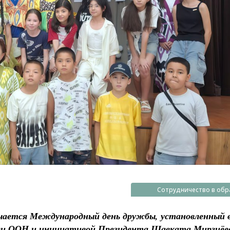
Сотрудничество в обр
мечается Международный день дружбы, установленный 
еи ООН и инициативой Президента Шавката Мирзиёе