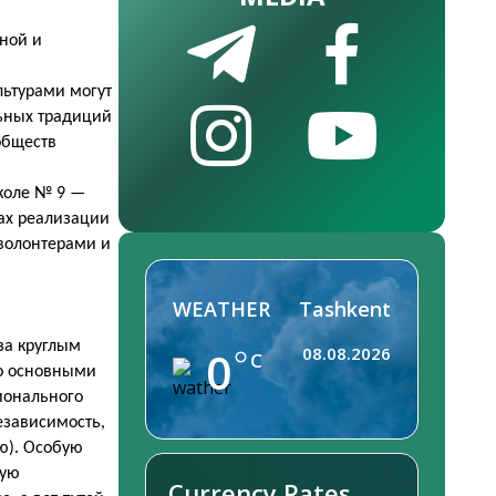
чной и
льтурами могут
льных традиций
обществ
школе № 9 —
ах реализации
 волонтерами и
WEATHER
Tashkent
за круглым
0
08.08.2026
C
но основными
ионального
езависимость,
ю). Особую
кую
Currency Rates