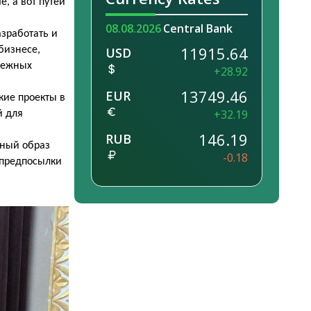
е, а вот путей
08.08.2026
Central Bank
зработать и
11915.64
бизнесе,
USD
дежных
+28.92
13749.46
EUR
кие проекты в
+32.19
й для
146.19
RUB
вный образ
-0.18
 предпосылки