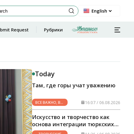
English
bmit Request
Рубрики
Today
Там, где горы учат уважению
16:07 / 06.08.2026
ВСЕ ВАЖНО, ВСЕ
НУЖНО
Искусство и творчество как
основа интеграции тюркских
стран