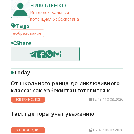
НИКОЛЕНКО
Интеллектуальный
потенциал Узбекистана
Tags
#образование
Share
Today
От школьного ранца до инклюзивного
класса: как Узбекистан готовится к
новому учебному году
12:43 / 10.08.2026
ВСЕ ВАЖНО, ВСЕ
НУЖНО
Там, где горы учат уважению
16:07 / 06.08.2026
ВСЕ ВАЖНО, ВСЕ