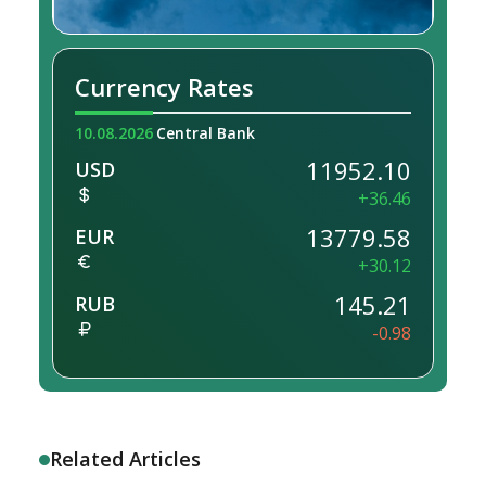
Currency Rates
10.08.2026
Central Bank
11952.10
USD
+36.46
13779.58
EUR
+30.12
145.21
RUB
-0.98
Related Articles