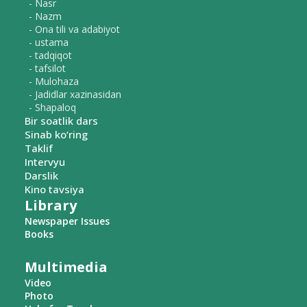
- Nasr
- Nazm
- Ona tili va adabiyot
- ustama
- tadqiqot
- tafsilot
- Mulohaza
- Jadidlar xazinasidan
- Shapaloq
Bir soatlik dars
Sinab ko‘ring
Taklif
Intervyu
Darslik
Kino tavsiya
Library
Newspaper Issues
Books
Multimedia
Video
Photo