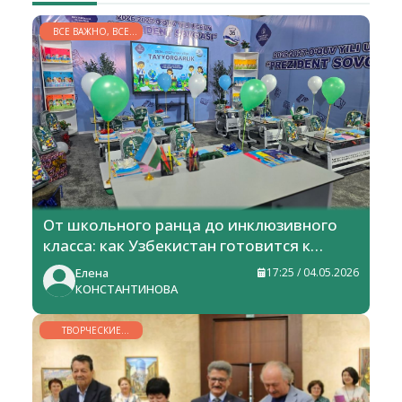
ВСЕ ВАЖНО, ВСЕ
НУЖНО
От школьного ранца до инклюзивного
класса: как Узбекистан готовится к
новому учебному году
Елена
17:25 / 04.05.2026
КОНСТАНТИНОВА
ТВОРЧЕСКИЕ
ГОРИЗОНТЫ