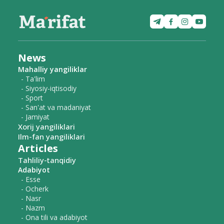
News
Mahalliy yangiliklar
- Ta'lim
- Siyosiy-iqtisodiy
- Sport
- San'at va madaniyat
- Jamiyat
Xorij yangiliklari
Ilm-fan yangiliklari
Articles
Tahliliy-tanqidiy
Adabiyot
- Esse
- Ocherk
- Nasr
- Nazm
- Ona tili va adabiyot