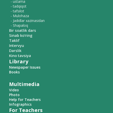
- ustama
- tadqiqot
- tafsilot
- Mulohaza
- Jadidlar xazinasidan
- Shapaloq
Bir soatlik dars
Sinab ko‘ring
Taklif
Intervyu
Darslik
Kino tavsiya
Library
Newspaper Issues
Books
Multimedia
Video
Photo
Help for Teachers
Infographics
For Teachers