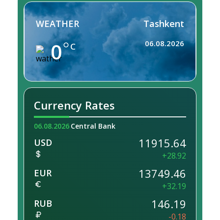
WEATHER
Tashkent
0
06.08.2026
C
Currency Rates
06.08.2026
Central Bank
11915.64
USD
+28.92
13749.46
EUR
+32.19
146.19
RUB
-0.18