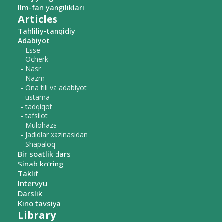
Ilm-fan yangiliklari
Articles
Tahliliy-tanqidiy
Adabiyot
- Esse
- Ocherk
- Nasr
- Nazm
- Ona tili va adabiyot
- ustama
- tadqiqot
- tafsilot
- Mulohaza
- Jadidlar xazinasidan
- Shapaloq
Bir soatlik dars
Sinab ko‘ring
Taklif
Intervyu
Darslik
Kino tavsiya
Library