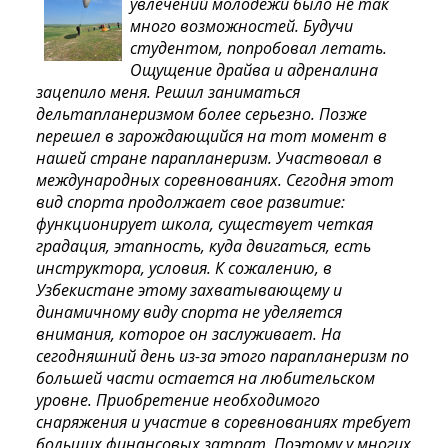
увлечений молодежи было не так
много возможностей. Будучи
студентом, попробовал летать.
Ощущение драйва и адреналина
зацепило меня. Решил заниматься
дельтапланеризмом более серьезно. Позже
перешел в зарождающийся на тот момент в
нашей стране парапланеризм. Участвовал в
международных соревнованиях. Сегодня этот
вид спорта продолжает свое развитие:
функционирует школа, существует четкая
градация, этапность, куда двигаться, есть
инструктора, условия. К сожалению, в
Узбекистане этому захватывающему и
динамичному виду спорта не уделяется
внимания, которое он заслуживает. На
сегодняшний день из-за этого парапланеризм по
большей части остается на любительском
уровне. Приобретение необходимого
снаряжения и участие в соревнованиях требует
больших финансовых затрат. Поэтому у многих