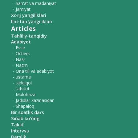
- San'at va madaniyat
- Jamiyat
Xorij yangiliklari
Ilm-fan yangiliklari
Articles
Tahliliy-tanqidiy
Adabiyot
- Esse
- Ocherk
- Nasr
- Nazm
- Ona tili va adabiyot
- ustama
- tadqiqot
- tafsilot
- Mulohaza
- Jadidlar xazinasidan
- Shapaloq
Bir soatlik dars
Sinab ko‘ring
Taklif
Intervyu
Darslik