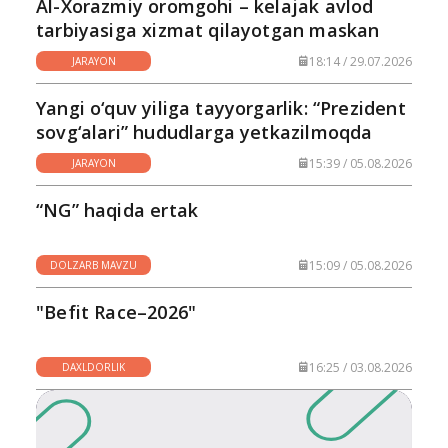
Al-Xorazmiy oromgohi – kelajak avlod
tarbiyasiga xizmat qilayotgan maskan
18:14 / 29.07.2026
JARAYON
Yangi o‘quv yiliga tayyorgarlik: “Prezident
sovg‘alari” hududlarga yetkazilmoqda
15:39 / 05.08.2026
JARAYON
“NG” haqida ertak
15:09 / 05.08.2026
DOLZARB MAVZU
"Befit Race–2026"
16:25 / 03.08.2026
DAXLDORLIK