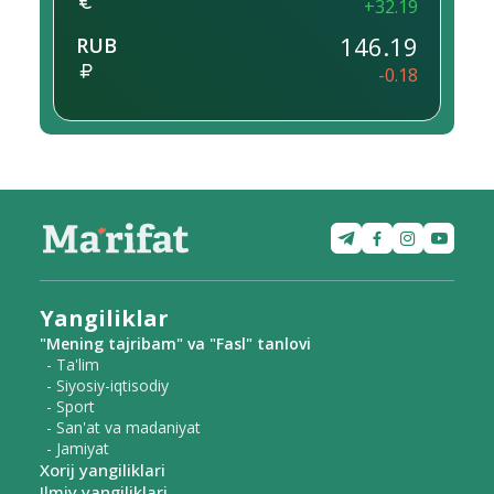
+32.19
146.19
RUB
-0.18
Yangiliklar
"Mening tajribam" va "Fasl" tanlovi
- Ta'lim
- Siyosiy-iqtisodiy
- Sport
- San'at va madaniyat
- Jamiyat
Xorij yangiliklari
Ilmiy yangiliklari