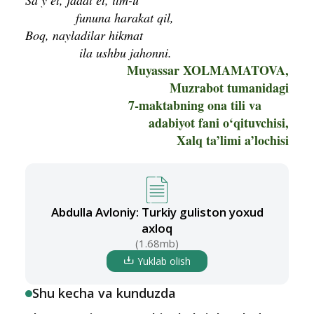
Sa’y et, jadal et, ilm-u
fununa harakat qil,
Boq, nayladilar hikmat
ila ushbu jahonni.
Muyassar XOLMAMATOVA,
Muzrabot tumanidagi
7-maktabning ona tili va
adabiyot fani o‘qituvchisi,
Xalq ta’limi a’lochisi
Abdulla Avloniy: Turkiy guliston yoxud
axloq
(1.68mb)
Yuklab olish
Shu kecha va kunduzda