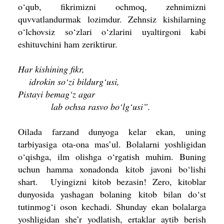
o‘qub, fikrimizni ochmoq, zehnimizni
quvvatlandurmak lozimdur. Zehnsiz kishilarning
o‘lchovsiz so‘zlari o‘zlarini uyaltirgoni kabi
eshituv­chini ham zeriktirur.
Har kishining fikr,
idrokin so‘zi bildurg‘usi,
Pistayi bemag‘z agar
lab ochsa rasvo bo‘lg‘usi”.
Oilada farzand dunyoga kelar ekan, uning
tarbiyasiga ota-ona mas’ul. Bolalarni yoshligidan
o‘qishga, ilm olishga o‘rgatish muhim. Buning
uchun hamma xonadonda kitob javoni bo‘lishi
shart. Uyingizni kitob bezasin! Zero, kitoblar
dunyosida yashagan bolaning kitob bilan do‘st
tutinmog‘i oson kechadi. Shunday ekan bolalarga
yoshligidan she’r yodlatish, ertaklar aytib berish