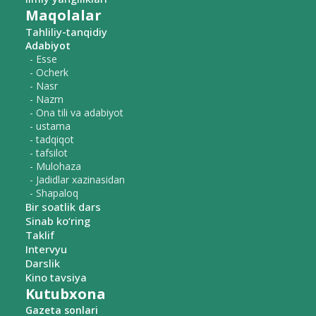
Maqolalar
Tahliliy-tanqidiy
Adabiyot
- Esse
- Ocherk
- Nasr
- Nazm
- Ona tili va adabiyot
- ustama
- tadqiqot
- tafsilot
- Mulohaza
- Jadidlar xazinasidan
- Shapaloq
Bir soatlik dars
Sinab ko‘ring
Taklif
Intervyu
Darslik
Kino tavsiya
Kutubxona
Gazeta sonlari