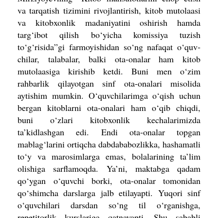
va tarqatish tizimini rivoj­lantirish, kitob mutolaasi
va kitobxonlik madaniyatini oshirish hamda
targ‘ibot qilish bo‘yicha komissiya tuzish
to‘g‘risida”gi farmoyishidan so‘ng nafaqat o‘quv­
chilar, talabalar, balki ota-onalar ham kitob
mutolaasiga kirishib ketdi. Buni men o‘zim
rahbarlik qilayotgan sinf ota-onalari misolida
aytishim mumkin. O‘quvchilarimga o‘qish uchun
bergan kitoblarni ota-onalari ham o‘qib chiqdi,
buni o‘zlari kitobxonlik kechalarimizda
ta’kidlashgan edi. Endi ota-onalar topgan
mablag‘larini ortiqcha dabdababozlikka, hashamatli
to‘y va marosimlarga emas, bolalarining ta’lim
olishiga sarflamoqda. Ya’ni, maktabga qadam
qo‘ygan o‘quvchi borki, ota-onalar tomonidan
qo‘shimcha darslarga jalb etilayapti. Yuqori sinf
o‘quvchilari darsdan so‘ng til o‘rganishga,
repetitorlik kurslari­ga qatnayapti. Shu sababli