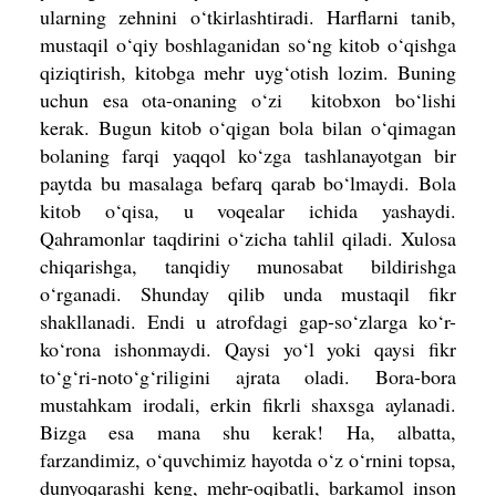
ularning zehnini o‘tkirlashtiradi. Harflarni tanib,
mustaqil o‘qiy boshlaganidan so‘ng kitob o‘qishga
qiziqtirish, kitobga mehr uyg‘otish lozim. Buning
uchun esa ota-onaning o‘zi kitobxon bo‘lishi
kerak. Bugun kitob o‘qigan bola bilan o‘qimagan
bolaning farqi yaqqol ko‘zga tashlanayotgan bir
paytda bu masalaga befarq qarab bo‘lmaydi. Bola
kitob o‘qisa, u voqealar ichida yashaydi.
Qahramonlar taqdirini o‘zicha tahlil qiladi. Xulosa
chiqarishga, tanqidiy munosabat bildirishga
o‘rganadi. Shunday qilib unda mustaqil fikr
shakllanadi. Endi u atrofdagi gap-so‘zlarga ko‘r-
ko‘rona ishonmaydi. Qaysi yo‘l yoki qaysi fikr
to‘g‘ri-noto‘g‘riligini ajrata oladi. Bora-bora
mustahkam irodali, erkin fikrli shaxsga aylanadi.
Bizga esa mana shu kerak! Ha, albatta,
farzandimiz, o‘quvchimiz hayotda o‘z o‘rnini topsa,
dunyoqarashi keng, mehr-oqibatli, barkamol inson