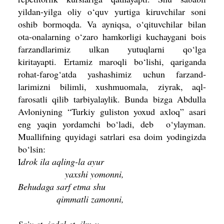
yildan-yilga oliy o‘quv yurtiga kiruvchilar soni
oshib bormoqda. Va ayniqsa, o‘qituvchilar bilan
ota-onalarning o‘zaro hamkorligi kuchaygani bois
farzandlarimiz ulkan yutuqlarni qo‘lga
kiritayapti.
Ertamiz maroqli bo‘lishi, qariganda
rohat-farog‘atda yashashimiz uchun farzand­
larimizni bilimli, xushmuomala, ziyrak, aql-
farosatli qilib tarbiyalaylik. Bunda bizga Abdulla
Avloniyning “Turkiy guliston yoxud axloq” asari
eng yaqin yordamchi bo‘ladi, deb o‘ylayman.
Muallifning quyidagi satrlari esa doim yodingizda
bo‘lsin:
I
drok ila aqling-la ayur
yaxshi yomonni,
Behudaga sarf etma shu
qimmatli zamonni,