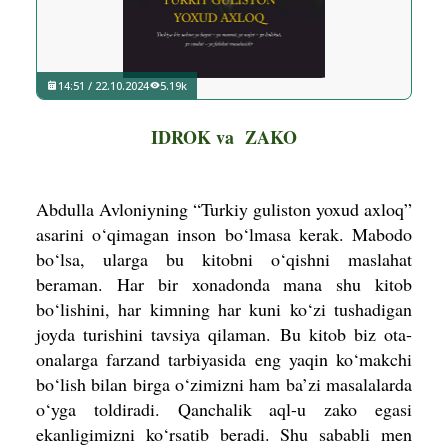
14:51 / 22.10.2024
5.19k
IDROK va ZAKO
Abdulla Avloniyning “Turkiy guliston yoxud axloq”
asarini o‘qimagan inson bo‘lmasa kerak. Mabodo
bo‘lsa, ularga bu kitobni o‘qishni maslahat
beraman. Har bir xonadonda mana shu kitob
bo‘lishini, har kimning har kuni ko‘zi tushadigan
joyda turishini tavsiya qilaman. Bu kitob biz ota-
onalarga farzand tarbiyasida eng yaqin ko‘makchi
bo‘lish bilan birga o‘zimizni ham ba’zi masalalarda
o‘yga toldiradi. Qanchalik aql-u zako egasi
ekanligimizni ko‘rsatib beradi. Shu sababli men