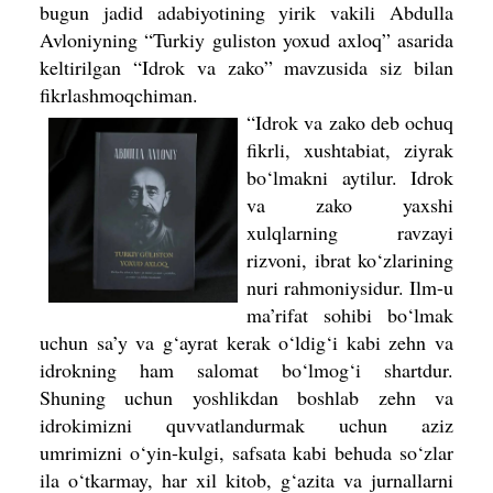
bugun jadid adabiyotining yirik vakili Abdulla
Avloniyning “Turkiy guliston yoxud axloq” asarida
keltirilgan “Idrok va zako” mavzusida siz bilan
fikrlashmoqchiman.
“Idrok va zako deb ochuq
fikrli, xush­tabiat, ziyrak
bo‘lmakni aytilur. Idrok
va zako yaxshi
xulqlarning ravzayi
rizvoni, ibrat ko‘zlarining
nuri rahmoniysidur. Ilm-u
ma’rifat sohibi bo‘lmak
uchun sa’y va g‘ayrat kerak o‘ldig‘i kabi zehn va
idrokning ham salomat bo‘lmog‘i shartdur.
Shuning uchun yoshlikdan boshlab zehn va
idrokimizni quvvatlandurmak uchun aziz
umrimizni o‘yin-kulgi, safsata kabi behuda so‘zlar
ila o‘tkarmay, har xil kitob, g‘azita va jurnallarni