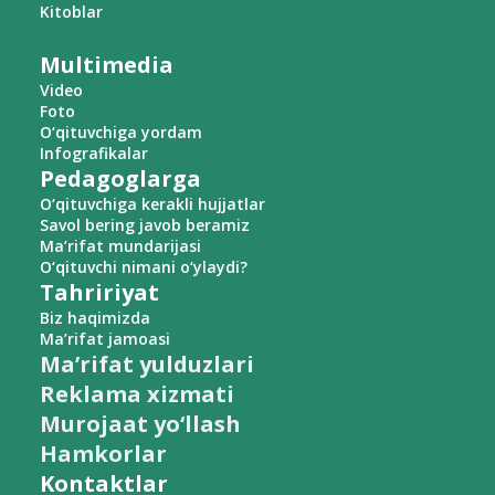
Kitoblar
Multimedia
Video
Foto
O‘qituvchiga yordam
Infografikalar
Pedagoglarga
O‘qituvchiga kerakli hujjatlar
Savol bering javob beramiz
Ma’rifat mundarijasi
O‘qituvchi nimani o‘ylaydi?
Tahririyat
Biz haqimizda
Ma’rifat jamoasi
Ma’rifat yulduzlari
Reklama xizmati
Murojaat yo‘llash
Hamkorlar
Kontaktlar