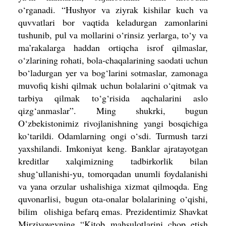
o‘rganadi.
“Hushyor va ziyrak kishilar kuch va
quvvatlari bor vaqtida keladurgan zamonlarini
tushunib, pul va mollarini o‘rinsiz yerlarga, to‘y va
ma’rakalarga haddan ortiqcha isrof qilmaslar,
o‘zlarining rohati, bola-chaqalarining saodati uchun
bo‘ladur­gan yer va bog‘larini sotmaslar, zamonaga
muvofiq kishi qilmak uchun bolalarini o‘qitmak va
tarbiya qilmak to‘g‘risida aqchalarini aslo
qizg‘anmaslar”.
Ming shukrki, bugun
O‘zbekistonimiz rivojlanishning yangi bosqichiga
ko‘tarildi. Odamlarning ongi o‘sdi. Turmush tarzi
yaxshilandi. Imkoniyat keng. Banklar ajratayotgan
kreditlar xalqimizning tadbirkorlik bilan
shug‘ullanishi-yu, tomorqadan unumli foydalanishi
va yana orzular usha­lishiga xizmat qilmoqda. Eng
quvonarlisi, bugun ota-onalar bolalarining o‘qishi,
bilim olishiga befarq emas. Prezidentimiz Shavkat
Mirziyoyevning “Kitob mahsulotlarini chop etish