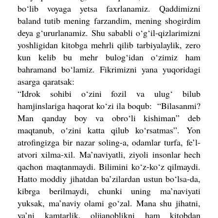
bo‘lib voyaga yetsa faxrlanamiz. Qaddimizni
baland tutib mening farzandim, mening shogirdim
deya g‘urur­lanamiz. Shu sababli o‘g‘il-qizlari­mizni
yoshligidan kitobga mehrli qilib tarbiyalaylik, zero
kun kelib bu mehr bulog‘idan o‘zimiz ham
bahramand bo‘la­miz. Fikrimizni yana yuqoridagi
asarga
qaratsak:
“Idrok sohibi o‘zini fozil va ulug‘ bilub
hamjinslariga haqorat ko‘zi ila boqub: “Bilasanmi?
Man qanday boy va obro‘li kishiman” deb
maqtanub, o‘zini katta qilub ko‘rsatmas”.
Yon
atrofingizga bir nazar soling-a, odamlar turfa, fe’l-
atvori xilma-xil. Ma’naviyatli, ziyoli insonlar hech
qachon maqtanmaydi. Bilimini ko‘z-ko‘z qilmaydi.
Hatto moddiy jihatdan ba’zilardan ustun bo‘lsa-da,
kibrga berilmaydi, chunki uning ma’naviyati
yuksak, ma’naviy olami go‘zal. Mana shu jihatni,
ya’ni kamtarlik, olijanoblikni ham kitobdan