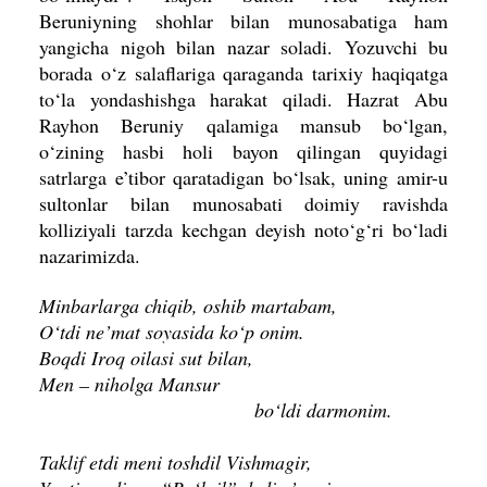
Beruniyning shohlar bilan munosabatiga ham
yangicha nigoh bilan nazar soladi. Yozuvchi bu
borada o‘z salaflariga qaraganda tarixiy haqiqatga
to‘la yondashishga harakat qiladi. Hazrat Abu
Rayhon Beruniy qalamiga mansub bo‘lgan,
o‘zining hasbi holi bayon qilingan quyidagi
satrlarga e’tibor qaratadigan bo‘lsak, uning amir-u
sultonlar bilan munosabati doimiy ravishda
kolliziyali tarzda kechgan deyish noto‘g‘ri bo‘ladi
nazarimizda.
Minbarlarga chiqib, oshib martabam,
O‘tdi ne’mat soyasida ko‘p onim.
Boqdi Iroq oilasi sut bilan,
Men – niholga Mansur
bo‘ldi darmonim.
Taklif etdi meni toshdil Vishmagir,