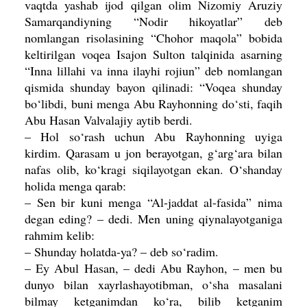
vaqtda yashab ijod qilgan olim Nizomiy Aruziy
Samarqandiyning “Nodir hikoyatlar” deb
nomlangan risolasining “Chohor maqola” bobida
keltirilgan voqea Isajon Sulton talqinida asarning
“Inna lillahi va inna ilayhi rojiun” deb nomlangan
qismida shunday bayon qilinadi: “Voqea shunday
bo‘libdi, buni menga Abu Rayhonning do‘sti, faqih
Abu Hasan Valvalajiy aytib berdi.
– Hol so‘rash uchun Abu Rayhonning uyiga
kirdim. Qarasam u jon berayotgan, g‘arg‘ara bilan
nafas olib, ko‘kragi siqilayotgan ekan. O‘shanday
holida menga qarab:
– Sen bir kuni menga “Al-jaddat al-fasida” nima
degan eding? – dedi. Men uning qiynalayotganiga
rahmim kelib:
– Shunday holatda-ya? – deb so‘radim.
– Ey Abul Hasan, – dedi Abu Rayhon, – men bu
dunyo bilan xayrlashayotibman, o‘sha masalani
bilmay ketganimdan ko‘ra, bilib ketganim