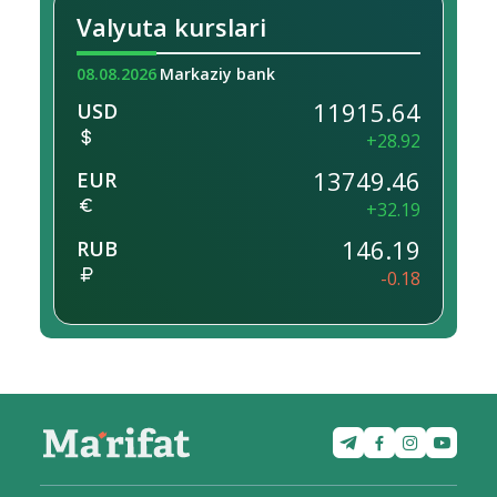
Valyuta kurslari
08.08.2026
Markaziy bank
11915.64
USD
+28.92
13749.46
EUR
+32.19
146.19
RUB
-0.18