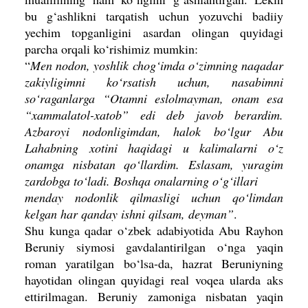
bu g‘ashlikni tarqatish uchun yozuvchi badiiy
yechim topganligini asardan olingan quyidagi
parcha orqali ko‘rishimiz mumkin:
“
Men nodon, yoshlik chog‘imda o‘zimning naqadar
zakiyligimni ko‘rsatish uchun, nasabimni
so‘raganlarga “Otamni eslolmayman, onam esa
“xammalatol-xatob” edi deb javob berardim.
Azbaroyi nodonligimdan, halok bo‘lgur Abu
Lahabning xotini haqidagi u kalimalarni o‘z
onamga nisbatan qo‘llardim. Eslasam, yuragim
zardobga to‘ladi. Boshqa onalarning o‘g‘illari
menday nodonlik qilmasligi uchun qo‘limdan
kelgan har qanday ishni qilsam, deyman”
.
Shu kunga qadar o‘zbek adabiyotida Abu Rayhon
Beruniy siymosi gavdalantirilgan o‘nga yaqin
roman yaratilgan bo‘lsa-da, hazrat Beruniyning
hayotidan olingan quyidagi real voqea ularda aks
ettirilmagan. Beruniy zamoniga nisbatan yaqin