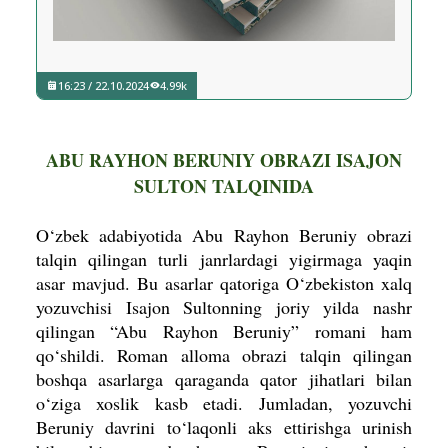
16:23 / 22.10.2024
4.99k
ABU RAYHON BERUNIY OBRAZI ISAJON
SULTON TALQINIDA
O‘zbek adabiyotida Abu Rayhon Beruniy obrazi
talqin qilingan turli janrlardagi yigirmaga yaqin
asar mavjud. Bu asarlar qatoriga O‘zbekiston xalq
yozuvchisi Isajon Sultonning joriy yilda nashr
qilingan “Abu Rayhon Beruniy” romani ham
qo‘shildi. Roman alloma obrazi talqin qilingan
boshqa asarlarga qaraganda qator jihatlari bilan
o‘ziga xoslik kasb etadi. Jumladan, yozuvchi
Beruniy davrini to‘laqonli aks ettirishga urinish