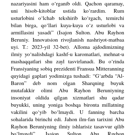
nazariyasini ham o‘rganib oldi. Qachon qaramay,
uni hisob-kitoblar ustida ko‘rardim. Rum
usturlobini o‘lchab tekshirib ko‘rgach, temirchi
bilan birga, qo‘llari kuya-kuya o‘z usturlobi va
armillasini yasadi” (Isajon Sulton. Abu Rayhon
Beruniy. Innovatsion rivojlanish nashriyot-matbaa
uyi. T.: 2023-yil 32-bet). Alloma ajdodimizning
ilmiy yo‘nalishdagi kashf-u karomatlari, mehnat-u
mashaqqatlari shu zayl tasvirlanadi. Bu o‘rinda
Fransiyaning sobiq prezidenti Fransua Mitteranning
quyidagi gaplari yodimizga tushadi: “G‘arbda “Al-
Baron” deb nom olgan Sharqning buyuk
mutafakkir olimi Abu Rayhon Beruniyning
insoniyat oldida qilgan xizmatlari shu qadar
buyukki, uning yoniga boshqa bironta millatning
vakilini qo‘yib bo‘lmaydi. U fanning barcha
sohalarida birinchi edi. Jahon ilm-fan tarixini Abu
Rayhon Beruniyning ilmiy ishlarisiz tasavvur qilib
bo‘lmaydi”.
Isajon Sulton Abu Rayhon