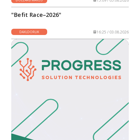
15:09 / 05.08.2026
DOLZARB MAVZU
"Befit Race–2026"
16:25 / 03.08.2026
DAXLDORLIK