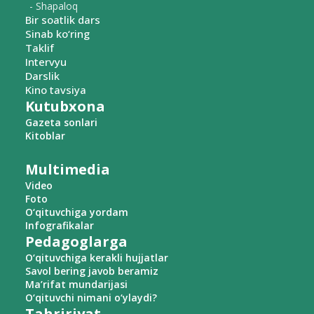
- Shapaloq
Bir soatlik dars
Sinab ko‘ring
Taklif
Intervyu
Darslik
Kino tavsiya
Kutubxona
Gazeta sonlari
Kitoblar
Multimedia
Video
Foto
O‘qituvchiga yordam
Infografikalar
Pedagoglarga
O‘qituvchiga kerakli hujjatlar
Savol bering javob beramiz
Ma’rifat mundarijasi
O‘qituvchi nimani o‘ylaydi?
Tahririyat