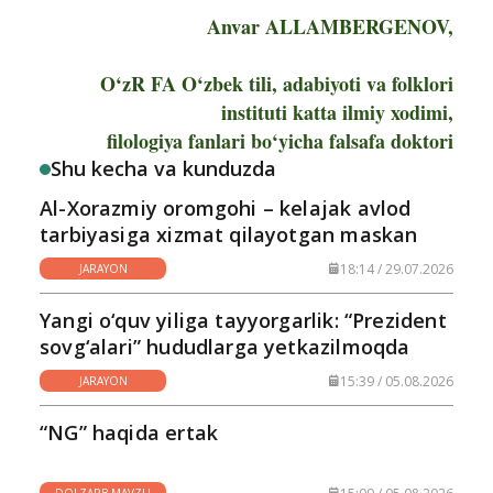
Anvar ALLAMBERGENOV,
O‘zR FA O‘zbek tili, adabiyoti va folklori
instituti katta ilmiy xodimi,
filologiya fanlari bo‘yicha falsafa doktori
Shu kecha va kunduzda
Al-Xorazmiy oromgohi – kelajak avlod
tarbiyasiga xizmat qilayotgan maskan
18:14 / 29.07.2026
JARAYON
Yangi o‘quv yiliga tayyorgarlik: “Prezident
sovg‘alari” hududlarga yetkazilmoqda
15:39 / 05.08.2026
JARAYON
“NG” haqida ertak