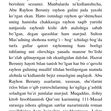
berishini sezamiz. Manbalarda ta’kidlanishicha,
Abu Rayhon Beruniy rayhon gulini juda yaxshi
ko‘rgan ekan. Hatto ismidagi rayhon qo‘shimchasi
uning hamisha chakkasiga rayhon taqib yurishi
natijasida rayhonli kishi deb atalishiga sabab
bo‘lgan, degan qarashlar ham mavjud. Sulton
Mas’udning shohona tortig‘i – bog‘ ichidagi bog‘da
turfa gullar qatori rayhonning ham borligi
tuhfaning uni oluvchiga yanada manzur bo‘lishi
ko‘zlab qilinayotgan ish ekanligidan dalolat. Hazrat
Beruniy hayoti bilan tanish bo‘lgan har bir o‘quvchi
rayhon gulining muallif tilidan berilayotgan matnda
alohida ta’kidlanishi bejiz emasligini anglaydi.
Abu
Rayhon Beruniy asarlarini, xususan, she’rlarini
ixlos bilan o‘qib yuruvchilarning ko‘ngliga g‘ashlik
soladigan ba’zi jumlalar mavjud. Muqaddas, ilohiy
kitob hisoblanmish Qur’oni karimning 111-Masad
surasiga ishora qilingan satrlar nazarimizda roman
muallifining ham ko‘nglini g‘ashlantirgan. Lekin