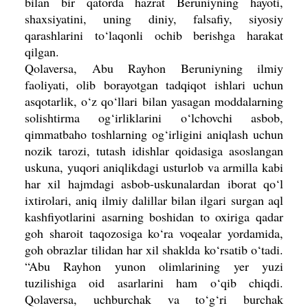
bilan bir qatorda hazrat Beruniyning hayoti,
shaxsiyatini, uning diniy, falsafiy, siyosiy
qarashlarini to‘laqonli ochib berishga harakat
qilgan.
Qolaversa, Abu Rayhon Beruniyning ilmiy
faoliyati, olib borayotgan tadqiqot ishlari uchun
asqotarlik, o‘z qo‘llari bilan yasagan moddalarning
solishtirma og‘irliklarini o‘lchovchi asbob,
qimmatbaho toshlarning og‘irligini aniqlash uchun
nozik tarozi, tutash idishlar qoidasiga asoslangan
uskuna, yuqori aniqlikdagi usturlob va armilla kabi
har xil hajmdagi asbob-uskunalardan iborat qo‘l
ixtirolari, aniq ilmiy dalillar bilan ilgari surgan aql
kashfiyotlarini asarning boshidan to oxiriga qadar
goh sharoit taqozosiga ko‘ra voqealar yordamida,
goh obrazlar tilidan har xil shaklda ko‘rsatib o‘tadi.
“Abu Rayhon yunon olimlarining yer yuzi
tuzilishiga oid asarlarini ham o‘qib chiqdi.
Qolaversa, uchburchak va to‘g‘ri burchak