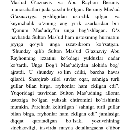
Mas’ud G‘aznaviy va Abu Rayhon Beruniy
munosabatlari juda yaxshi bo‘lgan. Beruniy Mas’ud
G‘aznaviyga yoshligidan ustozlik qilgan va
keyinchalik o‘zining eng yirik
asarlaridan biri
“Qonuni Mas’udiy”ni unga bag‘ishlagan. O‘z
navbatida Sulton Mas’ud ham ustozining hurmatini
joyiga qo‘yib unga izzat-ikrom ko‘rsatgan.
“Shunday qilib Sulton Mas’ud G‘aznaviy Abu
Rayhonning izzatini ko‘kdagi yulduzlar qadar
ko‘tardi. Unga Bog‘i Mas’udiydan alohida bog‘
ajratdi. U shunday so‘lim ediki, barcha havas
qilardi. Sharqirab zilol suvlar oqar, sahniga turli
gullar bilan birga, rayhonlar ham ekilgan edi”.
Yuqoridagi tasvirdan Sulton Mas’udning alloma
ustoziga bo‘lgan yuksak ehtiromini ko‘rishimiz
mumkin. Parchada keltirilgan “sahniga turli gullar
bilan birga, rayhonlar ham ekilgan edi” jumlasiga
diqqat qaratadigan bo‘lsak, yozuvchining
sinchkovligi, tasvirda mayda detallargacha e’tibor