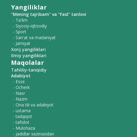
Yangiliklar
"Mening tajribam" va "Fasl" tanlovi
- Ta'lim
- Siyosiy-iqtisodiy
- Sport
- San'at va madaniyat
- Jamiyat
Xorij yangiliklari
Ilmiy yangiliklari
Maqolalar
Tahliliy-tanqidiy
Adabiyot
- Esse
- Ocherk
- Nasr
- Nazm
- Ona tili va adabiyot
- ustama
- tadqiqot
- tafsilot
- Mulohaza
- Jadidlar xazinasidan