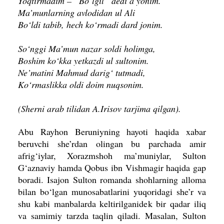
Yoqtirmadim – “Bo‘lgil” dedi a’yonim.
Ma’munlarning avlodidan ul Ali
Bo‘ldi tabib, hech ko‘rmadi dard jonim.
So‘nggi Ma’mun nazar soldi holimga,
Boshim ko‘kka yetkazdi ul sultonim.
Ne’matini Mahmud darig‘ tutmadi,
Ko‘rmaslikka oldi doim nuqsonim.
(Sherni arab tilidan A.Irisov tarjima qilgan).
Abu Rayhon Beruniyning hayoti haqida xabar
beruvchi she’rdan olingan bu parchada amir
afrig‘iylar, Xorazmshoh ma’muniylar, Sulton
G‘aznaviy hamda Qobus ibn Vishmagir haqida gap
boradi. Isajon Sulton romanda shohlarning alloma
bilan bo‘lgan munosabatlarini yuqoridagi she’r va
shu kabi manbalarda keltirilganidek bir qadar iliq
va samimiy tarzda taqlin qiladi. Masalan, Sulton