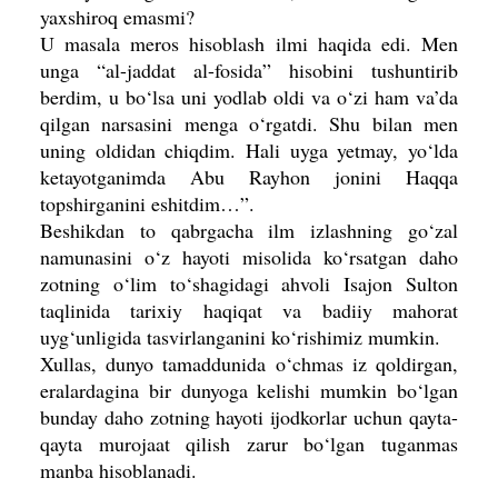
yaxshiroq emasmi?
U masala meros hisoblash ilmi haqida edi. Men
unga “al-jaddat al-fosida” hisobini tushuntirib
berdim, u bo‘lsa uni yodlab oldi va o‘zi ham va’da
qilgan narsasini menga o‘rgatdi. Shu bilan men
uning oldidan chiqdim. Hali uyga yetmay, yo‘lda
ketayotganimda Abu Rayhon jonini Haqqa
topshirganini eshitdim…”.
Beshikdan to qabrgacha ilm izlashning go‘zal
namunasini o‘z hayoti misolida ko‘rsatgan daho
zotning o‘lim to‘shagidagi ahvoli Isajon Sulton
taqlinida tarixiy haqiqat va badiiy mahorat
uyg‘unligida tasvirlanganini ko‘rishimiz mumkin.
Xullas, dunyo tamaddunida o‘chmas iz qoldirgan,
eralardagina bir dunyoga kelishi mumkin bo‘lgan
bunday daho zotning hayoti ijodkorlar uchun qayta-
qayta murojaat qilish zarur bo‘lgan tuganmas
manba hisoblanadi.