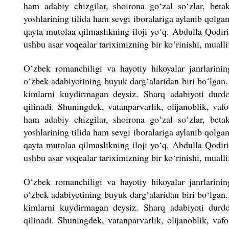
ham adabiy chizgilar, shoirona go‘zal so‘zlar, betak
yoshlarining tilida ham sevgi iboralariga aylanib qolga
qayta mutolaa qilmaslikning iloji yo‘q. Abdulla Qodiri
ushbu asar voqealar tariximizning bir ko‘rinishi, muall
O‘zbek romanchiligi va hayotiy hikoyalar janrlarini
o‘zbek adabiyotining buyuk darg‘alaridan biri bo‘lgan.
kimlarni kuydirmagan deysiz. Sharq adabiyoti durd
qilinadi. Shuningdek, vatanparvarlik, olijanoblik, vaf
ham adabiy chizgilar, shoirona go‘zal so‘zlar, betak
yoshlarining tilida ham sevgi iboralariga aylanib qolga
qayta mutolaa qilmaslikning iloji yo‘q. Abdulla Qodiri
ushbu asar voqealar tariximizning bir ko‘rinishi, muall
O‘zbek romanchiligi va hayotiy hikoyalar janrlarini
o‘zbek adabiyotining buyuk darg‘alaridan biri bo‘lgan.
kimlarni kuydirmagan deysiz. Sharq adabiyoti durd
qilinadi. Shuningdek, vatanparvarlik, olijanoblik, vaf