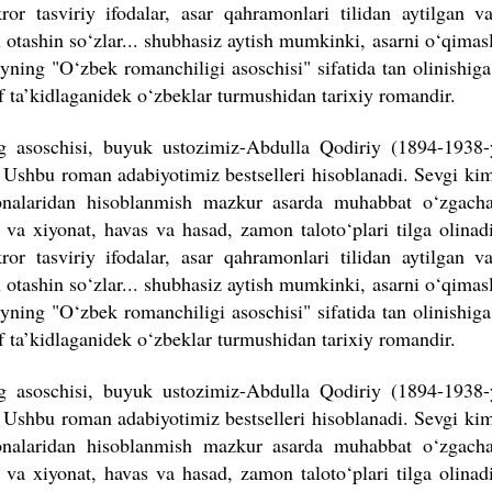
ror tasviriy ifodalar, asar qahramonlari tilidan aytilgan 
n otashin so‘zlar... shubhasiz aytish mumkinki, asarni o‘qimasl
yning "O‘zbek romanchiligi asoschisi" sifatida tan olinishig
if ta’kidlaganidek o‘zbeklar turmushidan tarixiy romandir.
ng asoschisi, buyuk ustozimiz-Abdulla Qodiriy (1894-1938-
 Ushbu roman adabiyotimiz bestselleri hisoblanadi. Sevgi kiml
onalaridan hisoblanmish mazkur asarda muhabbat o‘zgacha
o va xiyonat, havas va hasad, zamon taloto‘plari tilga olinad
ror tasviriy ifodalar, asar qahramonlari tilidan aytilgan 
n otashin so‘zlar... shubhasiz aytish mumkinki, asarni o‘qimasl
yning "O‘zbek romanchiligi asoschisi" sifatida tan olinishig
if ta’kidlaganidek o‘zbeklar turmushidan tarixiy romandir.
ng asoschisi, buyuk ustozimiz-Abdulla Qodiriy (1894-1938-
 Ushbu roman adabiyotimiz bestselleri hisoblanadi. Sevgi kiml
onalaridan hisoblanmish mazkur asarda muhabbat o‘zgacha
o va xiyonat, havas va hasad, zamon taloto‘plari tilga olinad