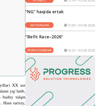
15:39 / 05.08.2026
ПРОЦЕСС
“NG” haqida ertak
15:09 / 05.08.2026
АКТУАЛЬНАЯ
ТЕМА
"Befit Race–2026"
16:25 / 03.08.2026
ПРИКОСНОВЕНИЕ
yillar) XX asr
arni yig‘latib,
 badiiy talqin
i. Ham tarixiy,