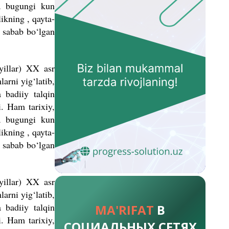
va bugungi kun
ikning , qayta-
a sabab bo‘lgan
yillar) XX asr
arni yig‘latib,
 badiiy talqin
i. Ham tarixiy,
va bugungi kun
ikning , qayta-
a sabab bo‘lgan
yillar) XX asr
arni yig‘latib,
 badiiy talqin
MA'RIFAT
В
i. Ham tarixiy,
СОЦИАЛЬНЫХ СЕТЯХ