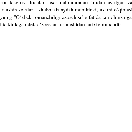
ror tasviriy ifodalar, asar qahramonlari tilidan aytilgan 
n otashin so‘zlar... shubhasiz aytish mumkinki, asarni o‘qimasl
yning "O‘zbek romanchiligi asoschisi" sifatida tan olinishig
if ta’kidlaganidek o‘zbeklar turmushidan tarixiy romandir.