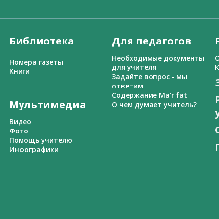
Библиотека
Для педагогов
Необходимые документы
О
Номера газеты
для учителя
К
Книги
Задайте вопрос - мы
ответим
Содержание Ma'rifat
Мультимедиа
О чем думает учитель?
Видео
Фото
Помощь учителю
Инфографики