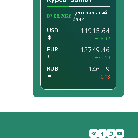
Центральный
07.08.2026
банк
11915.64
USD
+28.92
13749.46
EUR
+32.19
146.19
RUB
-0.18