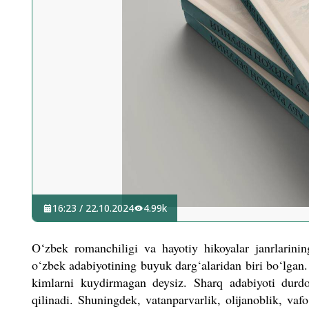
16:23 / 22.10.2024
4.99k
O‘zbek romanchiligi va hayotiy hikoyalar janrlarini
o‘zbek adabiyotining buyuk darg‘alaridan biri bo‘lgan.
kimlarni kuydirmagan deysiz. Sharq adabiyoti durd
qilinadi. Shuningdek, vatanparvarlik, olijanoblik, vaf