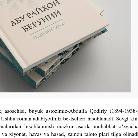
ng asoschisi, buyuk ustozimiz-Abdulla Qodiriy (1894-1938-
 Ushbu roman adabiyotimiz bestselleri hisoblanadi. Sevgi kiml
onalaridan hisoblanmish mazkur asarda muhabbat o‘zgacha
o va xiyonat, havas va hasad, zamon taloto‘plari tilga olinad