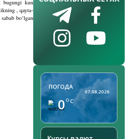
va bugungi kun
ikning , qayta-
a sabab bo‘lgan
ПОГОДА
07.08.2026
0
C
Курсы валют