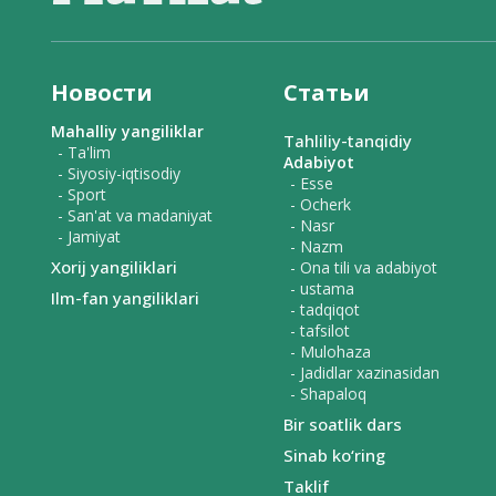
Новости
Статьи
Mahalliy yangiliklar
Tahliliy-tanqidiy
- Ta'lim
Adabiyot
- Siyosiy-iqtisodiy
- Esse
- Sport
- Ocherk
- San'at va madaniyat
- Nasr
- Jamiyat
- Nazm
Xorij yangiliklari
- Ona tili va adabiyot
- ustama
Ilm-fan yangiliklari
- tadqiqot
- tafsilot
- Mulohaza
- Jadidlar xazinasidan
- Shapaloq
Bir soatlik dars
Sinab ko‘ring
Taklif