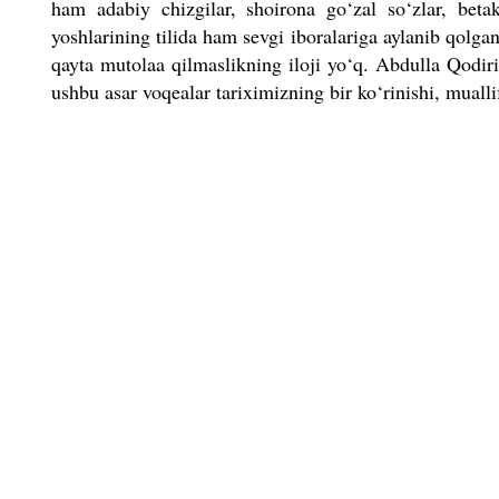
ham adabiy chizgilar, shoirona go‘zal so‘zlar, betak
yoshlarining tilida ham sevgi iboralariga aylanib qolga
qayta mutolaa qilmaslikning iloji yo‘q. Abdulla Qodiri
ushbu asar voqealar tariximizning bir ko‘rinishi, muall