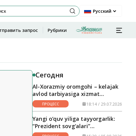
Русский
тправить запрос
Рубрики
Сегодня
Al-Xorazmiy oromgohi – kelajak
avlod tarbiyasiga xizmat
qilayotgan maskan
18:14 / 29.07.2026
ПРОЦЕСС
Yangi o‘quv yiliga tayyorgarlik:
“Prezident sovg‘alari”
hududlarga yetkazilmoqda