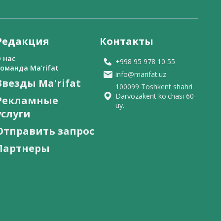
Редакция
Контакты
 нас
+998 95 978 10 55
оманда Ma'rifat
info@marifat.uz
Звезды Ma'rifat
100099 Toshkent shahri
Darvozakent ko'chasi 60-
Рекламные
uy.
услуги
Отправить запрос
Партнеры