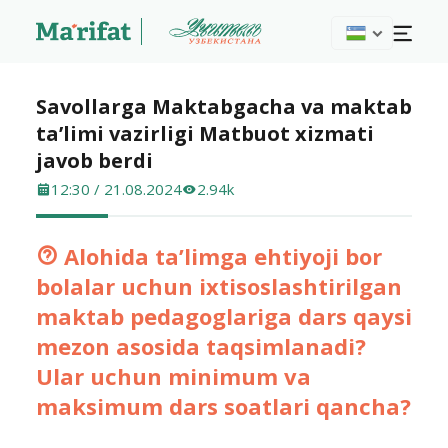
Savollarga Maktabgacha va maktab
ta’limi vazirligi Matbuot xizmati
javob berdi
12:30 / 21.08.2024
2.94k
Alohida ta’limga ehtiyoji bor
bolalar uchun ixtisoslashtirilgan
maktab pedagoglariga dars qaysi
mezon asosida taqsimlanadi?
Ular uchun minimum va
maksimum dars soatlari qancha?