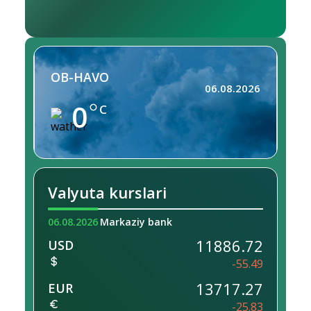
OB-HAVO
06.08.2026
0
C
Valyuta kurslari
06.08.2026
Markaziy bank
11886.72
USD
-55.49
13717.27
EUR
-25.83