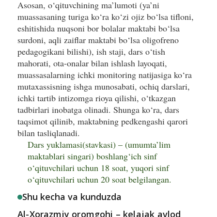
Asosan, o‘qituvchi­ning ma’lumoti (ya’ni
muassasaning turiga ko‘ra ko‘zi ojiz bo‘lsa tifloni,
eshitishida nuqsoni bor bolalar maktabi bo‘lsa
surdoni, aqli zaif­lar maktabi bo‘lsa oligofrеno
pedagogikani bilishi), ish staji, dars o‘tish
mahorati, ota-onalar bilan ishlash layoqati,
muassasalarning ichki monitoring natijasiga ko‘ra
mutaxassisning ishga munosabati, ochiq darslari,
ichki tartib intizomga rioya qilishi, o‘tkazgan
tadbirlari inobatga olinadi. Shunga ko‘ra, dars
taqsimot qilinib, maktabning pedkengashi qarori
bilan tasliqlanadi.
Dars yuklamasi(stavkasi) – (umumta’lim
maktablari singari) boshlang‘ich sinf
o‘qituvchilari uchun 18 soat, yuqori sinf
o‘qituvchilari uchun 20 soat belgilangan.
Shu kecha va kunduzda
Al-Xorazmiy oromgohi – kelajak avlod