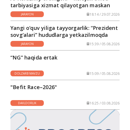
tarbiyasiga xizmat qilayotgan maskan
18:14 / 29.07.2026
JARAYON
Yangi o‘quv yiliga tayyorgarlik: “Prezident
sovg‘alari” hududlarga yetkazilmoqda
15:39 / 05.08.2026
JARAYON
“NG” haqida ertak
15:09 / 05.08.2026
DOLZARB MAVZU
"Befit Race–2026"
16:25 / 03.08.2026
DAXLDORLIK