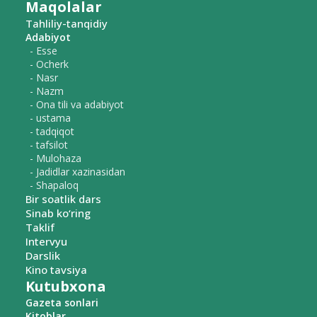
Maqolalar
Tahliliy-tanqidiy
Adabiyot
- Esse
- Ocherk
- Nasr
- Nazm
- Ona tili va adabiyot
- ustama
- tadqiqot
- tafsilot
- Mulohaza
- Jadidlar xazinasidan
- Shapaloq
Bir soatlik dars
Sinab ko‘ring
Taklif
Intervyu
Darslik
Kino tavsiya
Kutubxona
Gazeta sonlari
Kitoblar