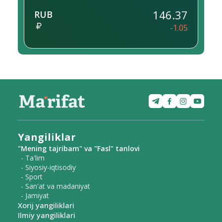
146.37
RUB
-1.05
Yangiliklar
"Mening tajribam" va "Fasl" tanlovi
- Ta'lim
- Siyosiy-iqtisodiy
- Sport
- San'at va madaniyat
- Jamiyat
Xorij yangiliklari
Ilmiy yangiliklari