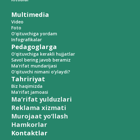
Multimedia
Video
Foto
O‘qituvchiga yordam
Infografikalar
Pedagoglarga
O‘qituvchiga kerakli hujjatlar
Savol bering javob beramiz
Ma’rifat mundarijasi
O‘qituvchi nimani o‘ylaydi?
Tahririyat
Biz haqimizda
Ma’rifat jamoasi
Ma’rifat yulduzlari
Reklama xizmati
Murojaat yo‘llash
Hamkorlar
Kontaktlar