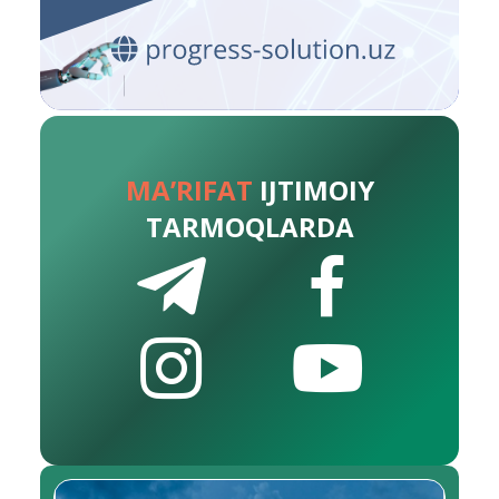
MA’RIFAT
IJTIMOIY
TARMOQLARDA