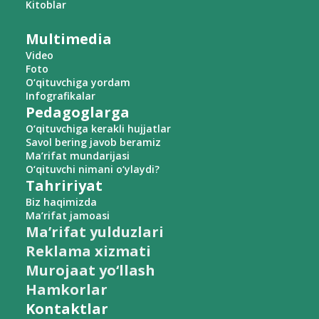
Kitoblar
Multimedia
Video
Foto
O‘qituvchiga yordam
Infografikalar
Pedagoglarga
O‘qituvchiga kerakli hujjatlar
Savol bering javob beramiz
Ma’rifat mundarijasi
O‘qituvchi nimani o‘ylaydi?
Tahririyat
Biz haqimizda
Ma’rifat jamoasi
Ma’rifat yulduzlari
Reklama xizmati
Murojaat yo‘llash
Hamkorlar
Kontaktlar