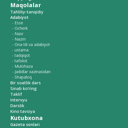
Maqolalar
Tahliliy-tanqidiy
Adabiyot
- Esse
- Ocherk
- Nasr
- Nazm
- Ona tili va adabiyot
- ustama
- tadqiqot
- tafsilot
- Mulohaza
- Jadidlar xazinasidan
- Shapaloq
Bir soatlik dars
Sinab ko‘ring
Taklif
Intervyu
Darslik
Kino tavsiya
Kutubxona
Gazeta sonlari