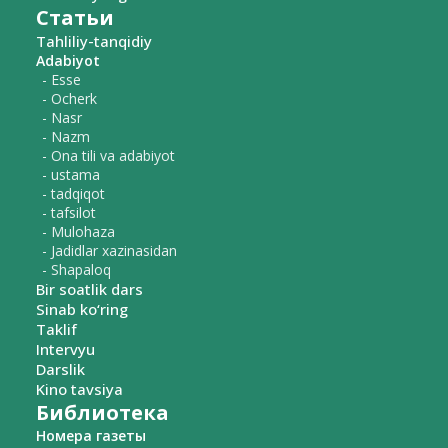
Статьи
Tahliliy-tanqidiy
Adabiyot
- Esse
- Ocherk
- Nasr
- Nazm
- Ona tili va adabiyot
- ustama
- tadqiqot
- tafsilot
- Mulohaza
- Jadidlar xazinasidan
- Shapaloq
Bir soatlik dars
Sinab ko‘ring
Taklif
Intervyu
Darslik
Kino tavsiya
Библиотека
Номера газеты