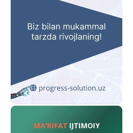
MA’RIFAT
IJTIMOIY