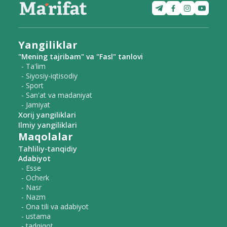
Yangiliklar
"Mening tajribam" va "Fasl" tanlovi
- Ta'lim
- Siyosiy-iqtisodiy
- Sport
- San'at va madaniyat
- Jamiyat
Xorij yangiliklari
Ilmiy yangiliklari
Maqolalar
Tahliliy-tanqidiy
Adabiyot
- Esse
- Ocherk
- Nasr
- Nazm
- Ona tili va adabiyot
- ustama
- tadqiqot