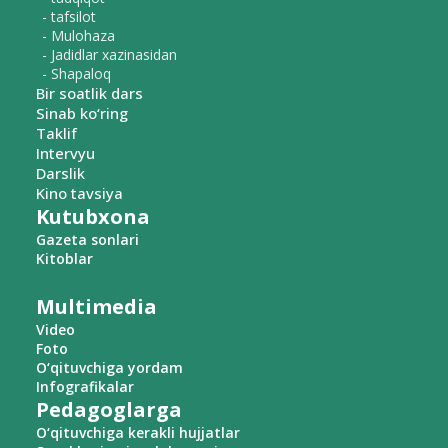
- tafsilot
- Mulohaza
- Jadidlar xazinasidan
- Shapaloq
Bir soatlik dars
Sinab ko‘ring
Taklif
Intervyu
Darslik
Kino tavsiya
Kutubxona
Gazeta sonlari
Kitoblar
Multimedia
Video
Foto
O‘qituvchiga yordam
Infografikalar
Pedagoglarga
O‘qituvchiga kerakli hujjatlar