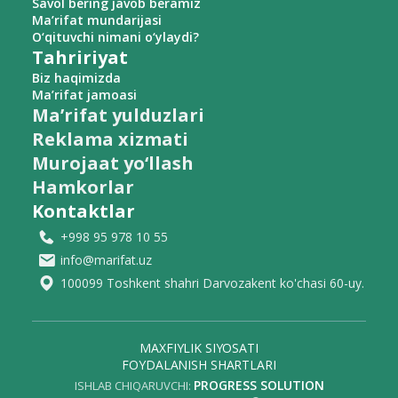
Savol bering javob beramiz
Ma’rifat mundarijasi
O‘qituvchi nimani o‘ylaydi?
Tahririyat
Biz haqimizda
Ma’rifat jamoasi
Ma’rifat yulduzlari
Reklama xizmati
Murojaat yo‘llash
Hamkorlar
Kontaktlar
+998 95 978 10 55
info@marifat.uz
100099 Toshkent shahri Darvozakent ko'chasi 60-uy.
MAXFIYLIK SIYOSATI
FOYDALANISH SHARTLARI
PROGRESS SOLUTION
ISHLAB CHIQARUVCHI: