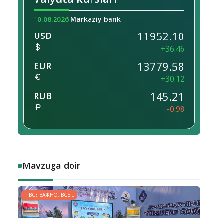
10.08.2026
Markaziy bank
11952.10
USD
+36.46
13779.58
EUR
+30.12
145.21
RUB
-0.98
Mavzuga doir
ВСЕ ВАЖНО, ВСЕ
НУЖНО