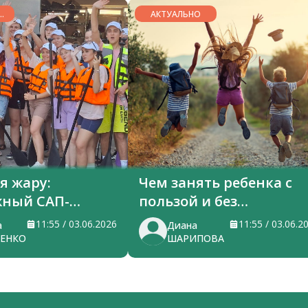
СЕ
АКТУАЛЬНО
я жару:
Чем занять ребенка с
ный САП-
пользой и без
перегрузки
11:55 / 03.06.2026
11:55 / 03.06.2
а
Диана
ЕНКО
ШАРИПОВА