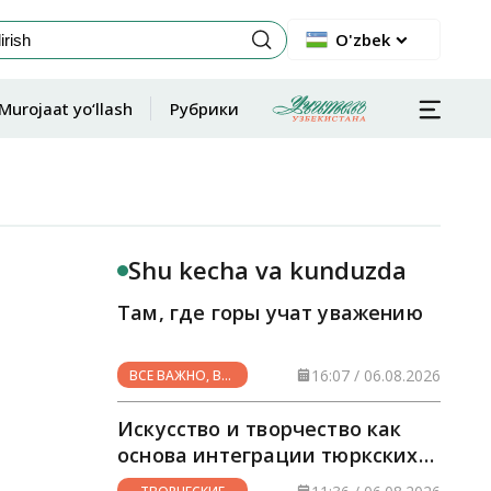
O'zbek
Murojaat yo‘llash
Рубрики
Shu kecha va kunduzda
Там, где горы учат уважению
16:07 / 06.08.2026
ВСЕ ВАЖНО, ВСЕ
НУЖНО
Искусство и творчество как
основа интеграции тюркских
стран