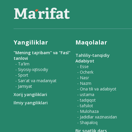
Yangiliklar
Maqolalar
"Mening tajribam" va "Fasl"
Tahliliy-tanqidiy
tanlovi
Adabiyot
- Ta'lim
- Esse
- Siyosiy-iqtisodiy
- Ocherk
- Sport
- Nasr
- San'at va madaniyat
- Nazm
- Jamiyat
- Ona tili va adabiyot
Xorij yangiliklari
- ustama
- tadqiqot
Ilmiy yangiliklari
- tafsilot
- Mulohaza
- Jadidlar xazinasidan
- Shapaloq
Bir soatlik dars