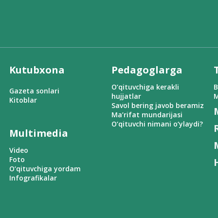
Kutubxona
Pedagoglarga
O‘qituvchiga kerakli
B
Gazeta sonlari
hujjatlar
M
Kitoblar
Savol bering javob beramiz
Ma’rifat mundarijasi
O‘qituvchi nimani o‘ylaydi?
Multimedia
Video
Foto
O‘qituvchiga yordam
Infografikalar