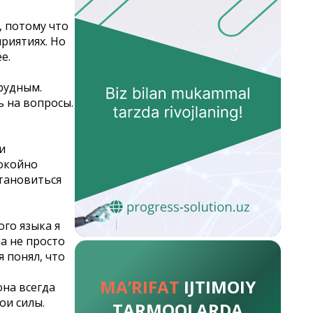
, потому что
риятиях. Но
е.
трудным.
ь на вопросы.
и
покойно
становиться
ого языка я
а не просто
я понял, что
MA’RIFAT
IJTIMOIY
она всегда
ои силы.
TARMOQLARDA