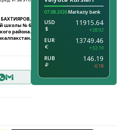
07.08.2026
Markaziy bank
 БАХТИЯРОВ,
11915.64
USD
ой школы № 6
+28.92
кого района.
акалпакстан.
13749.46
EUR
+32.19
146.19
RUB
-0.18