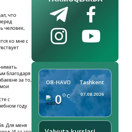
ал, что
перед
ь человек,
ся ко мне с
увствует
онимать
ым благодаря
баевне за то,
OB-HAVO
Tashkent
 мои
0
07.08.2026
C
те с
чебном году
я. Для меня
Valyuta kurslari
ред. И за это