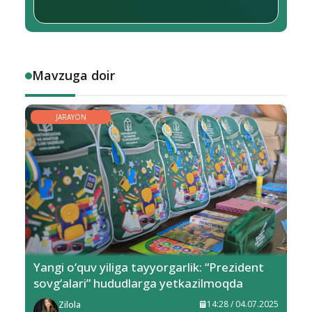
Mavzuga doir
JARAYON
Yangi o‘quv yiliga tayyorgarlik: “Prezident
sovg‘alari” hududlarga yetkazilmoqda
Zilola
14:28 / 04.07.2025