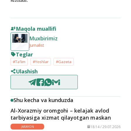
Maqola muallifi
Muxbirimiz
Jurnalist
Teglar
#Ta'lim
#Yoshlar
#Gazeta
Ulashish
Shu kecha va kunduzda
Al-Xorazmiy oromgohi – kelajak avlod
tarbiyasiga xizmat qilayotgan maskan
18:14 / 29.07.2026
JARAYON