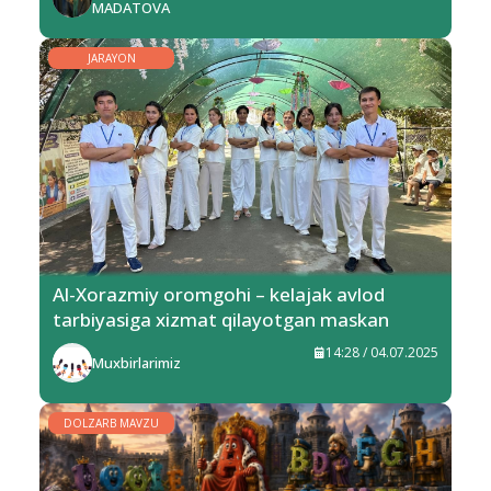
MADATOVA
JARAYON
Al-Xorazmiy oromgohi – kelajak avlod
tarbiyasiga xizmat qilayotgan maskan
14:28 / 04.07.2025
Muxbirlarimiz
DOLZARB MAVZU