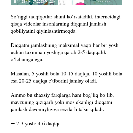
14:28 / 04.07.2025
1.26k
Tadqiqot
So
‘
nggi tadqiqotlar shuni ko‘rsatadiki, internetdagi
qisqa videolar insonlarning diqqatni jamlash
qobiliyatini qiyinlashtirmoqda.
Diqqatni jamlashning maksimal vaqti har bir yosh
uchun taxminan yoshiga qarab 2-5 daqiqalik
o‘lchamga ega.
Masalan, 5 yoshli bola 10-15 daqiqa, 10 yoshli bola
esa 20-25 daqiqa e’tiborini jamlay oladi.
Ammo bu shaxsiy farqlarga ham bog‘liq bo‘lib,
mavzuning qiziqarli yoki mos ekanligi diqqatni
jamlash davomiyligiga sezilarli ta’sir qiladi.
➖ 2-3 yosh: 4-6 daqiqa