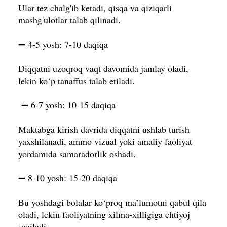
Ular tez chalg'ib ketadi, qisqa va qiziqarli
mashg'ulotlar talab qilinadi.
➖ 4-5 yosh: 7-10 daqiqa
Diqqatni uzoqroq vaqt davomida jamlay oladi,
lekin ko‘p tanaffus talab etiladi.
➖ 6-7 yosh: 10-15 daqiqa
Maktabga kirish davrida diqqatni ushlab turish
yaxshilanadi, ammo vizual yoki amaliy faoliyat
yordamida samaradorlik oshadi.
➖ 8-10 yosh: 15-20 daqiqa
Bu yoshdagi bolalar ko‘proq ma’lumotni qabul qila
oladi, lekin faoliyatning xilma-xilligiga ehtiyoj
seziladi.