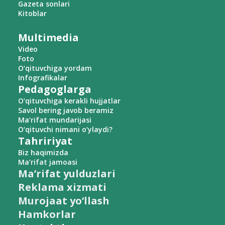
Gazeta sonlari
Kitoblar
Multimedia
Video
Foto
O‘qituvchiga yordam
Infografikalar
Pedagoglarga
O‘qituvchiga kerakli hujjatlar
Savol bering javob beramiz
Ma’rifat mundarijasi
O‘qituvchi nimani o‘ylaydi?
Tahririyat
Biz haqimizda
Ma’rifat jamoasi
Ma’rifat yulduzlari
Reklama xizmati
Murojaat yo‘llash
Hamkorlar