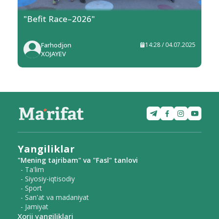
"Befit Race–2026"
Farhodjon
14:28 / 04.07.2025
XOJAYEV
Yangiliklar
"Mening tajribam" va "Fasl" tanlovi
- Ta'lim
- Siyosiy-iqtisodiy
- Sport
- San'at va madaniyat
- Jamiyat
Xorij yangiliklari