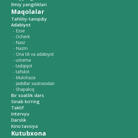
Ilmiy yangiliklari
Maqolalar
Tahliliy-tanqidiy
Adabiyot
- Esse
- Ocherk
- Nasr
- Nazm
- Ona tili va adabiyot
- ustama
- tadqiqot
- tafsilot
- Mulohaza
- Jadidlar xazinasidan
- Shapaloq
Bir soatlik dars
Sinab ko‘ring
Taklif
Intervyu
Darslik
Kino tavsiya
Kutubxona