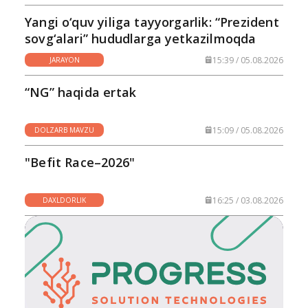
Yangi o‘quv yiliga tayyorgarlik: “Prezident
sovg‘alari” hududlarga yetkazilmoqda
15:39 / 05.08.2026
JARAYON
“NG” haqida ertak
15:09 / 05.08.2026
DOLZARB MAVZU
"Befit Race–2026"
16:25 / 03.08.2026
DAXLDORLIK