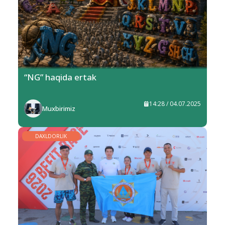
“NG” haqida ertak
14:28 / 04.07.2025
Muxbirimiz
DAXLDORLIK