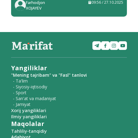
Farhodjon
09:56 / 27.10.2025
XOJAYEV
Yangiliklar
"Mening tajribam" va "Fasl" tanlovi
- Ta'lim
- Siyosiy-iqtisodiy
- Sport
- San'at va madaniyat
- Jamiyat
Xorij yangiliklari
Ilmiy yangiliklari
Maqolalar
Tahliliy-tanqidiy
Adabiyot