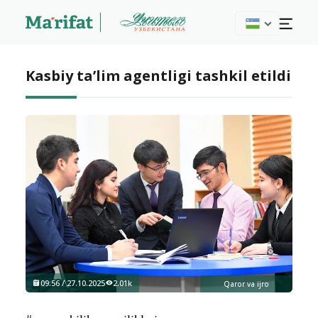
Kasbiy ta’lim agentligi tashkil etildi
09:56 / 27.10.2025
2.01k
Qaror va ijro