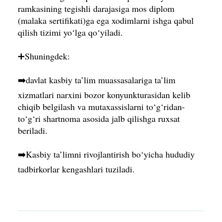
ramkasining tegishli darajasiga mos diplom
(malaka sertifikati)ga ega xodimlarni ishga qabul
qilish tizimi yo‘lga qo‘yiladi.
➕Shuningdek:
➡️davlat kasbiy ta’lim muassasalariga ta’lim
xizmatlari narxini bozor konyunkturasidan kelib
chiqib belgilash va mutaxassislarni to‘g‘ridan-
to‘g‘ri shartnoma asosida jalb qilishga ruxsat
beriladi.
➡️Kasbiy ta’limni rivojlantirish bo‘yicha hududiy
tadbirkorlar kengashlari tuziladi.