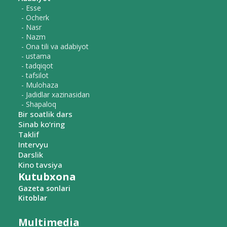
- Esse
- Ocherk
- Nasr
- Nazm
- Ona tili va adabiyot
- ustama
- tadqiqot
- tafsilot
- Mulohaza
- Jadidlar xazinasidan
- Shapaloq
Bir soatlik dars
Sinab ko‘ring
Taklif
Intervyu
Darslik
Kino tavsiya
Kutubxona
Gazeta sonlari
Kitoblar
Multimedia