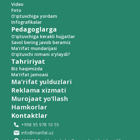
Video
Foto
O‘qituvchiga yordam
Infografikalar
Pedagoglarga
O‘qituvchiga kerakli hujjatlar
Savol bering javob beramiz
Ma’rifat mundarijasi
O‘qituvchi nimani o‘ylaydi?
Tahririyat
Biz haqimizda
Ma’rifat jamoasi
Ma’rifat yulduzlari
Reklama xizmati
Murojaat yo‘llash
Hamkorlar
Kontaktlar
+998 95 978 10 55
info@marifat.uz