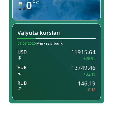
0
C
Valyuta kurslari
08.08.2026
Markaziy bank
11915.64
USD
+28.92
13749.46
EUR
+32.19
146.19
RUB
-0.18