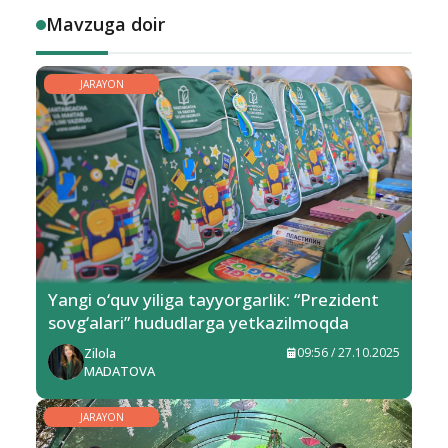
Mavzuga doir
JARAYON
Yangi o‘quv yiliga tayyorgarlik: “Prezident
sovg‘alari” hududlarga yetkazilmoqda
Zilola
09:56 / 27.10.2025
MADATOVA
JARAYON