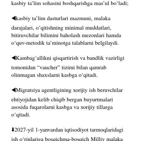
kasbiy ta’lim sohasini boshqarishga mas’ul bo‘ladi;
◀️kasbiy ta’lim dasturlari mazmuni, malaka
darajalari, o‘qitishning minimal muddatlari,
bitiruvchilar bilimini baholash mezonlari hamda
o‘quv-metodik ta’minotga talablarni belgilaydi.
◀️Kambag‘allikni qisqartirish va bandlik vazirligi
tomonidan “vaucher” tizimi bilan qamrab
olinmagan shaxslarni kasbga o‘qitadi.
◀️Migratsiya agentligining xorijiy ish beruvchilar
ehtiyojidan kelib chiqib bergan buyurtmalari
asosida fuqarolarni kasbga va xorijiy tillarga
o‘qitadi.
⬇️2027-yil 1-yanvardan iqtisodiyot tarmoqlaridagi
ish o‘rinlariga bosqichma-bosqich Milliy malaka