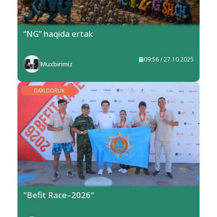
“NG” haqida ertak
09:56 / 27.10.2025
Muxbirimiz
DAXLDORLIK
"Befit Race–2026"