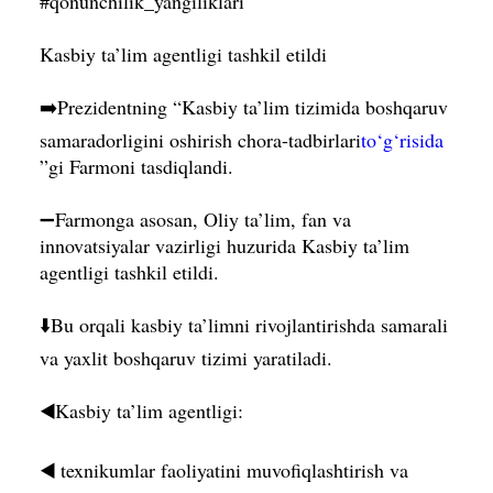
#qonunchilik_yangiliklari
Kasbiy ta’lim agentligi tashkil etildi
➡️Prezidentning “Kasbiy ta’lim tizimida boshqaruv
samaradorligini oshirish chora-tadbirlari
to‘g‘risida
”gi Farmoni tasdiqlandi.
➖Farmonga asosan, Oliy ta’lim, fan va
innovatsiyalar vazirligi huzurida Kasbiy ta’lim
agentligi tashkil etildi.
⬇️Bu orqali kasbiy ta’limni rivojlantirishda samarali
va yaxlit boshqaruv tizimi yaratiladi.
◀️Kasbiy ta’lim agentligi:
◀️ texnikumlar faoliyatini muvofiqlashtirish va