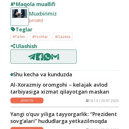
Maqola muallifi
Muxbirimiz
Jurnalist
Teglar
#Ta'lim
#Yoshlar
#Gazeta
Ulashish
Shu kecha va kunduzda
Al-Xorazmiy oromgohi – kelajak avlod
tarbiyasiga xizmat qilayotgan maskan
18:14 / 29.07.2026
JARAYON
Yangi o‘quv yiliga tayyorgarlik: “Prezident
sovg‘alari” hududlarga yetkazilmoqda