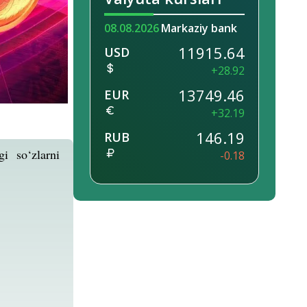
08.08.2026
Markaziy bank
11915.64
USD
+28.92
13749.46
EUR
+32.19
146.19
RUB
i so‘zlarni
-0.18