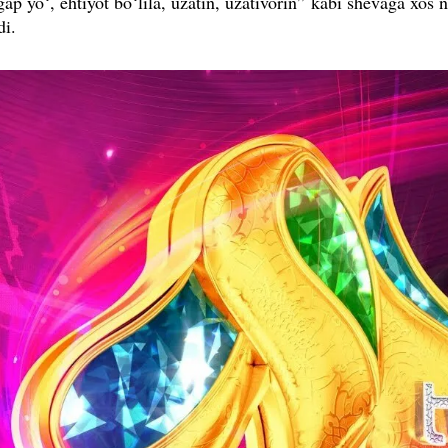
gap yo‘, ehtiyot bo‘lila, uzatin, uzativorin” kabi shevaga xos 
di.