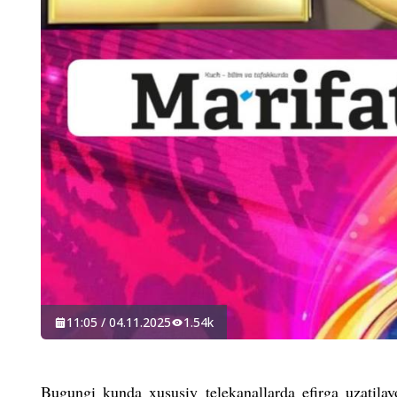
11:05 / 04.11.2025
1.54k
Bugungi kunda xususiy telekanallarda efirga uzatilay