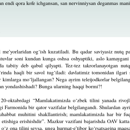
man endi qora kofe ichgansan, san nervinniysan deganmas man
.
 me’yorlaridan og‘ish kuzatiladi. Bu qadar saviyasiz nutq pa
a­tuvlar soni kundan kunga oshsa osh­yaptiki, aslo kamaygani
a tabiiy deb qabul qilyapti. Tez-tez takrorlanayotgan nutq 
nda haqli bir savol tug‘iladi: davlatimiz tomonidan ilgari s
ar kimlarga mo‘ljallangan? Nega ayrim teleijodkorlar belgilang
ilan yondashishadi? Bunga ularning haqqi bormi?!
20-oktabrdagi “Mamlakatimizda o‘zbek tilini yanada rivojlan
a”gi Farmonida bir qator vazifalar belgi­langandi. Shulardan ay
muhabbat muhitini shakllantirish; mamlakatimizda har bir fu
is etishiga erishishdir”. Mazkur vazifani bajarishda OAV katta 
 o‘z ona tilini sevsa, unga hurmat-e’tibor ko‘rsatsagina maqsa