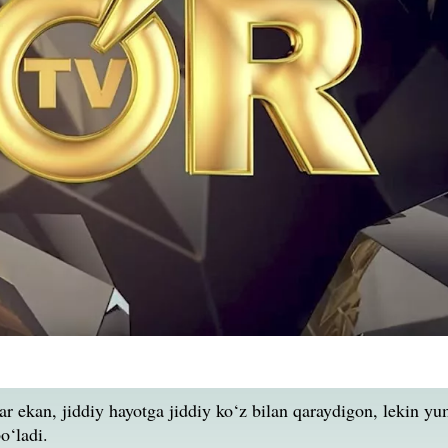
ar ekan, jiddiy hayotga jiddiy ko‘z bilan qaraydigon, lekin y
bo‘ladi.