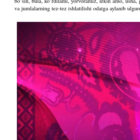
bo‘sin, bula, ko‘rdilami, yorvora­miz, lekin amo, usha, 
va jumlalarning tez-tez ishlatilishi odatga aylanib ulgur