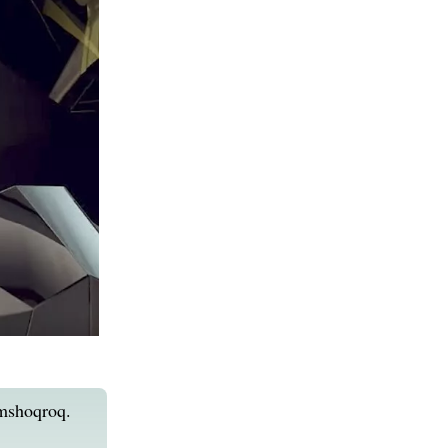
umshoq­roq.