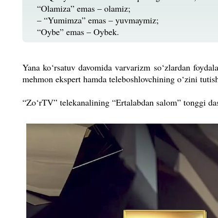
“Olamiza” emas – olamiz;
– “Yumimza” emas – yuvmaymiz;
“Oybe” emas – Oybek.
Yana ko‘rsatuv davomida varvarizm so‘zlardan foydalani
mehmon ekspert hamda teleboshlovchining o‘zini tutishi
“Zo‘rTV” telekanalining “Ertalabdan salom” tonggi da