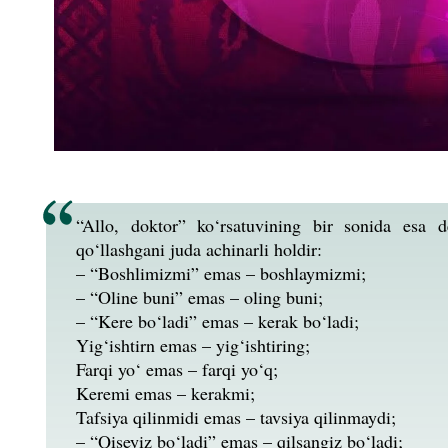
“Allo, doktor” ko‘rsatuvining bir sonida esa d
qo‘llashgani juda achinarli holdir:
– “Boshlimizmi” emas – boshlaymizmi;
– “Oline buni” emas – oling buni;
– “Kere bo‘ladi” emas – kerak bo‘ladi;
Yig‘ishtirn emas – yig‘ishtiring;
Farqi yo‘ emas – farqi yo‘q;
Keremi emas – kerakmi;
Tafsiya qilinmidi emas – tavsiya qilinmaydi;
– “Qiseyiz bo‘ladi” emas – qilsangiz bo‘ladi;