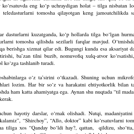
r ko‘rsatuvda eng ko‘p uchraydigan holat – tilga nisbatan lo
ar teledasturlarni tomosha qilayotgan keng jamoatchilikda s
har dasturlarni kuzatganda, ko‘p hollarda tilga bo‘lgan hurm
larni tomosha qilishda sezilarli farqlar mavjud. O‘tmishda
qa berishga xizmat qilar edi. Bugungi kunda esa aksariyat da
rishi, ba’zan tilni buzib, nomuvofiq xulq-atvor ko‘rsatishi
l ko‘zga tashlanib turadi.
oshabinlarga o‘z ta’siri­ni o‘tkazadi. Shuning uchun mikrof
lari lozim. Har bir so‘z va harakatni ehti­yotkorlik bilan t
lashda ham katta ahamiyatga ega. Aynan shu nuqtada “til madan
kerak.
uchun hayotiy darslar, o‘rnak olishadi. Nutqi, madaniyatini 
alamiz”, “Shirchoy”, “Allo, doktor” kabi ko‘rsatuvlarni to
a tiliga xos “Qanday bo‘ldi hay?, qattan, qildizu, sho‘tta