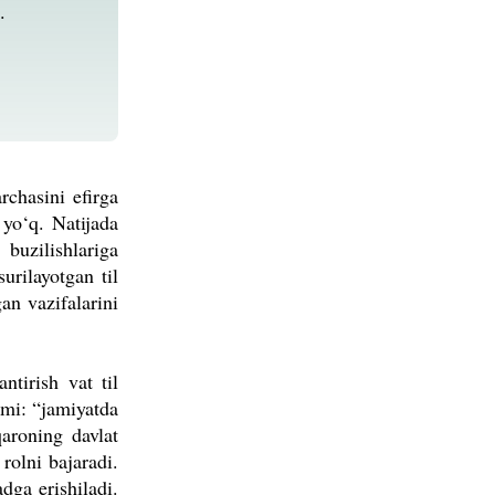
i.
rchasini efirga
 yo‘q. Natijada
buzilishlariga
urilayotgan til
an vazifalarini
tirish vat til
rimi: “jamiyatda
qaroning davlat
rolni bajaradi.
dga erishiladi.