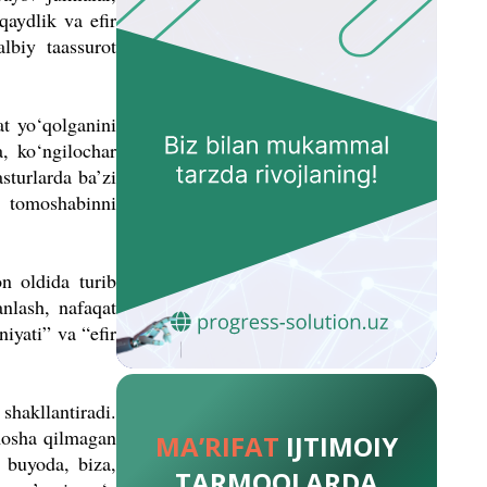
qaydlik va efir
albiy taassurot
at yo‘qolganini
, ko‘ngilochar
sturlarda ba’zi
, tomoshabinni
on oldida turib
anlash, nafaqat
iyati” va “efir
shakllantiradi.
mosha qilmagan
MA’RIFAT
IJTIMOIY
, buyoda, biza,
TARMOQLARDA