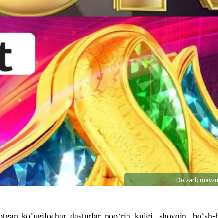
Dolzarb mavzu
otgan ko‘ngilochar dasturlar noo‘rin kulgi, shovqin, bo‘sh-