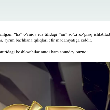
lgan: “ha” o‘rnida rus tilidagi “да” so‘zi ko‘proq ishlatila
, ayrim bachkana qiliqlari efir madaniyatiga ziddir.
sturidagi boshlovchilar nutqi ham shunday buzuq: