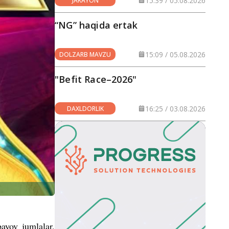
15:39 / 05.08.2026
JARAYON
“NG” haqida ertak
15:09 / 05.08.2026
DOLZARB MAVZU
"Befit Race–2026"
16:25 / 03.08.2026
DAXLDORLIK
bayov jumlalar,