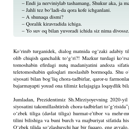
– Endi ja nerviniylab tashamang, Shukur aka, ja 
– Jahli tez bo‘ladi-da qora kofe ichganlani.
– A shunaqa dismi?
– Qoralik kiravradida ichiga.
– Yo suv oq bilan yuvoradi ichida siz nima divossz
Ko‘rinib turganidek, dialog matnida og‘zaki adabiy til
olib chiqish qanchalik to‘g‘ri?! Mazkur turdagi ko‘rs
tomoshabin efirdagi nutq madaniyatini andoza sifatid
teletomoshabin quloqlari mosla­shib bormoqda. Shu o‘ri
siyosati bilan bog‘liq chora-tadbirlar, qaror-u farmonl
bajarmayapti yoxud ona tilimiz kelajagiga loqaydlik b
Jumladan, Prezidentimiz Sh.Mirzi­yoyevning 2020-yil 
siyosatini takomillashtirish chora-tadbirlari to‘g‘risid
o‘zbek tiliga (davlat tiliga) hurmat-e’tibor va mehr-
tilini bilishiga va buni burch va majburiyat sifatida h
O‘zbek tilida so‘zlashuvchi har bir fuqaro, eng avvalo,