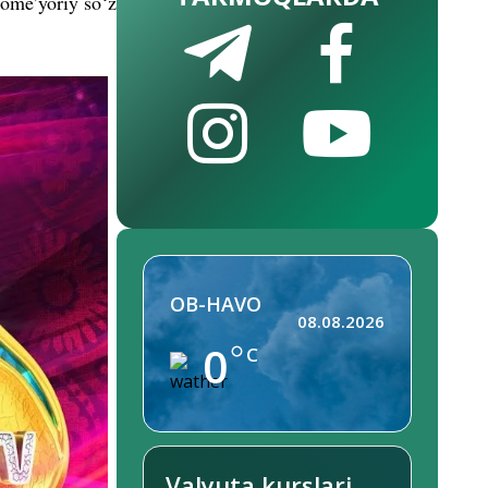
nome’yoriy so‘z
OB-HAVO
08.08.2026
0
C
Valyuta kurslari