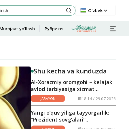
O'zbek
Murojaat yo‘llash
Рубрики
Shu kecha va kunduzda
Al-Xorazmiy oromgohi – kelajak
avlod tarbiyasiga xizmat
qilayotgan maskan
18:14 / 29.07.2026
JARAYON
Yangi o‘quv yiliga tayyorgarlik:
“Prezident sovg‘alari”
hududlarga yetkazilmoqda