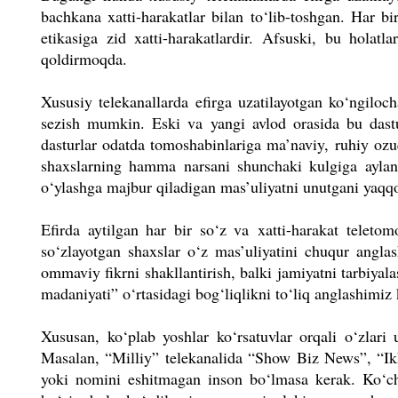
bachkana xatti-harakatlar bilan to‘lib-toshgan. Har bi
etikasiga zid xatti-harakatlardir. Afsuski, bu holatl
qoldirmoqda.
Xususiy telekanallarda efirga uzatilayotgan ko‘ngiloc
sezish mumkin. Eski va yangi avlod orasida bu dastur
dasturlar odatda tomoshabinlariga ma’naviy, ruhiy ozu
shaxslarning hamma narsani shunchaki kulgiga aylanti
o‘ylashga majbur qiladigan mas’uliyatni unutgani yaqqo
Efirda aytilgan har bir so‘z va
xatti-harakat teletom
so‘zlayotgan shaxslar o‘z mas’uliyatini chuqur anglash
ommaviy fikrni shakllantirish, balki jamiyatni tarbiya
madaniyati” o‘rtasidagi bog‘liqlikni to‘liq anglashimiz 
Xususan, ko‘plab yoshlar ko‘rsa­tuvlar orqali o‘zlari 
Masalan, “Milliy” telekanalida “Show Biz News”, “Ikk
yoki nomini eshitmagan inson bo‘lmasa
kerak. Ko‘ch