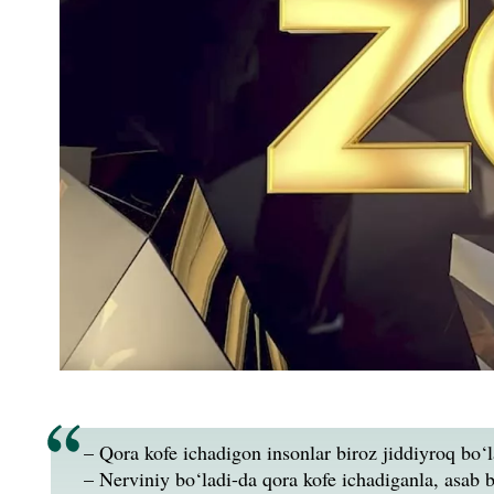
– Qora kofe ichadigon insonlar biroz jiddiyroq bo‘l
– Nerviniy bo‘ladi-da qora kofe icha­diganla, asab 