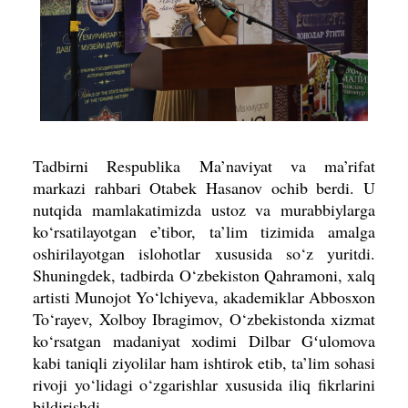
Tadbirni Respublika Ma’naviyat va ma’rifat
markazi rahbari Otabek Hasanov ochib berdi. U
nutqida mamlakatimizda ustoz va murabbiylarga
ko‘rsatilayotgan e’tibor, ta’lim tizimida amalga
oshirilayotgan islohotlar xususida so‘z yuritdi.
Shuningdek, tadbirda O‘zbekiston Qahramoni, xalq
artisti Munojot Yo‘lchiyeva, akademiklar Abbosxon
To‘rayev, Xolboy Ibragimov, O‘zbekistonda xizmat
ko‘rsatgan madaniyat xodimi Dilbar Gʻulomova
kabi taniqli ziyolilar ham ishtirok etib, ta’lim sohasi
rivoji yo‘lidagi o‘zgarishlar xususida iliq fikrlarini
bildirishdi.