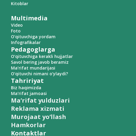
Kitoblar
Multimedia
Video
Foto
O‘qituvchiga yordam
Infografikalar
Pedagoglarga
O‘qituvchiga kerakli hujjatlar
Savol bering javob beramiz
Ma’rifat mundarijasi
O‘qituvchi nimani o‘ylaydi?
Tahririyat
Biz haqimizda
Ma’rifat jamoasi
Ma’rifat yulduzlari
Reklama xizmati
Murojaat yo‘llash
Hamkorlar
Kontaktlar