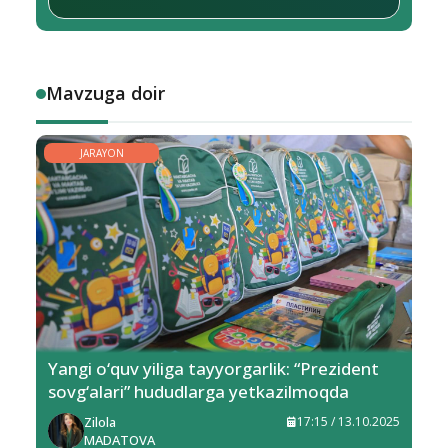
Mavzuga doir
JARAYON
Yangi o‘quv yiliga tayyorgarlik: “Prezident
sovg‘alari” hududlarga yetkazilmoqda
Zilola
17:15 / 13.10.2025
MADATOVA