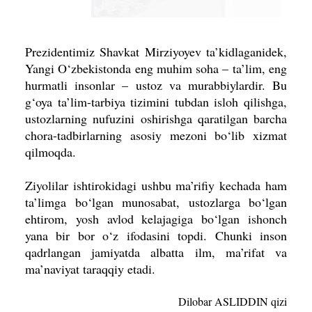
Prezidentimiz Shavkat Mirziyoyev ta’kidlaganidek,
Yangi O‘zbekistonda eng muhim soha – ta’lim, eng
hurmatli insonlar – ustoz va murabbiylardir. Bu
g‘oya ta’lim-tarbiya tizimini tubdan isloh qilishga,
ustozlarning nufuzini oshirishga qaratilgan barcha
chora-tadbirlarning asosiy mezoni bo‘lib xizmat
qilmoqda.
Ziyolilar ishtirokidagi ushbu ma’rifiy kechada ham
ta’limga bo‘lgan munosabat, ustozlarga bo‘lgan
ehtirom, yosh avlod kelajagiga bo‘lgan ishonch
yana bir bor o‘z ifodasini topdi. Chunki inson
qadrlangan jamiyatda albatta ilm, ma’rifat va
ma’naviyat taraqqiy etadi.
Dilobar ASLIDDIN qizi