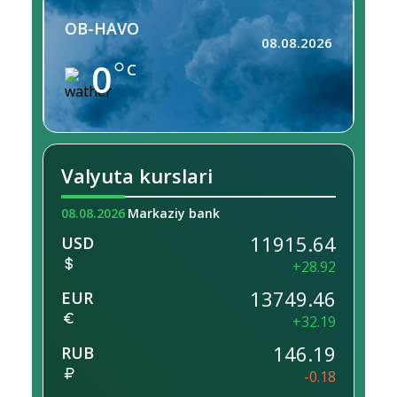
OB-HAVO
08.08.2026
0
C
Valyuta kurslari
08.08.2026
Markaziy bank
11915.64
USD
+28.92
13749.46
EUR
+32.19
146.19
RUB
-0.18