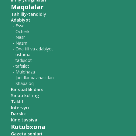
Maqolalar
Tahliliy-tanqidiy
Adabiyot
- Esse
- Ocherk
- Nasr
- Nazm
- Ona tili va adabiyot
- ustama
- tadqiqot
- tafsilot
- Mulohaza
- Jadidlar xazinasidan
- Shapaloq
Bir soatlik dars
Sinab ko‘ring
Taklif
Intervyu
Darslik
Kino tavsiya
Kutubxona
Gazeta sonlari