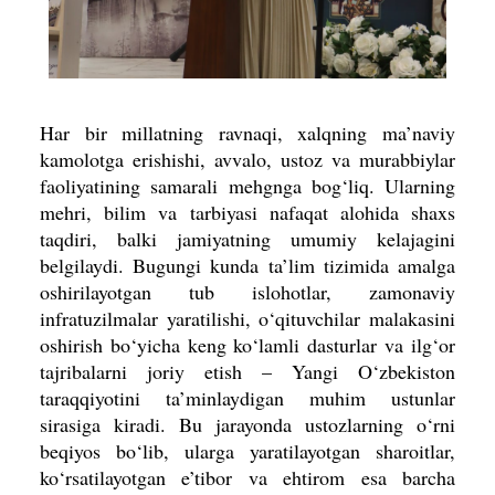
Har bir millatning ravnaqi, xalqning ma’naviy
kamolotga erishishi, avvalo, ustoz va murabbiylar
faoliyatining samarali mehgnga bog‘liq. Ularning
mehri, bilim va tarbiyasi nafaqat alohida shaxs
taqdiri, balki jamiyatning umumiy kelajagini
belgilaydi. Bugungi kunda ta’lim tizimida amalga
oshirilayotgan tub islohotlar, zamonaviy
infratuzilmalar yaratilishi, o‘qituvchilar malakasini
oshirish bo‘yicha keng ko‘lamli dasturlar va ilg‘or
tajribalarni joriy etish – Yangi O‘zbekiston
taraqqiyotini ta’minlaydigan muhim ustunlar
sirasiga kiradi. Bu jarayonda ustozlarning o‘rni
beqiyos bo‘lib, ularga yaratilayotgan sharoitlar,
ko‘rsatilayotgan e’tibor va ehtirom esa barcha