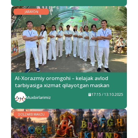
JARAYON
Al-Xorazmiy oromgohi – kelajak avlod
tarbiyasiga xizmat qilayotgan maskan
17:15 / 13.10.2025
Muxbirlarimiz
DOLZARB MAVZU