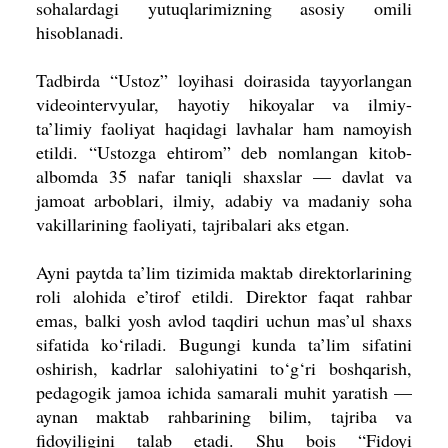
sohalardagi yutuqlarimizning asosiy omili
hisoblanadi.
Tadbirda “Ustoz” loyihasi doirasida tayyorlangan
videointervyular, hayotiy hikoyalar va ilmiy-
ta’limiy faoliyat haqidagi lavhalar ham namoyish
etildi. “Ustozga ehtirom” deb nomlangan kitob-
albomda 35 nafar taniqli shaxslar — davlat va
jamoat arboblari, ilmiy, adabiy va madaniy soha
vakillarining faoliyati, tajribalari aks etgan.
Ayni paytda ta’lim tizimida maktab direktorlarining
roli alohida e’tirof etildi. Direktor faqat rahbar
emas, balki yosh avlod taqdiri uchun mas’ul shaxs
sifatida ko‘riladi. Bugungi kunda ta’lim sifatini
oshirish, kadrlar salohiyatini to‘g‘ri boshqarish,
pedagogik jamoa ichida samarali muhit yaratish —
aynan maktab rahbarining bilim, tajriba va
fidoyiligini talab etadi. Shu bois “Fidoyi