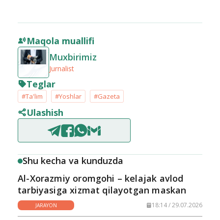
Maqola muallifi
Muxbirimiz
Jurnalist
Teglar
#Ta'lim
#Yoshlar
#Gazeta
Ulashish
Shu kecha va kunduzda
Al-Xorazmiy oromgohi – kelajak avlod
tarbiyasiga xizmat qilayotgan maskan
18:14 / 29.07.2026
JARAYON