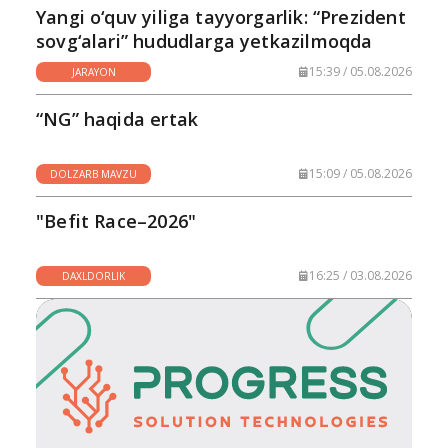
Yangi o‘quv yiliga tayyorgarlik: “Prezident
sovg‘alari” hududlarga yetkazilmoqda
15:39 / 05.08.2026
JARAYON
“NG” haqida ertak
15:09 / 05.08.2026
DOLZARB MAVZU
"Befit Race–2026"
16:25 / 03.08.2026
DAXLDORLIK