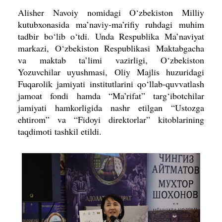
Alisher Navoiy nomidagi O‘zbekiston Milliy
kutubxonasida ma’naviy-ma’rifiy ruhdagi muhim
tadbir bo‘lib o‘tdi. Unda Respublika Ma’naviyat
markazi, O‘zbekiston Respublikasi Maktabgacha
va maktab ta’limi vazirligi, O‘zbekiston
Yozuvchilar uyushmasi, Oliy Majlis huzuridagi
Fuqarolik jamiyati institutlarini qo‘llab-quvvatlash
jamoat fondi hamda “Ma’rifat” targ‘ibotchilar
jamiyati hamkorligida nashr etilgan “Ustozga
ehtirom” va “Fidoyi direktorlar” kitoblarining
taqdimoti tashkil etildi.