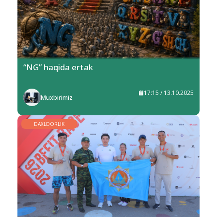
“NG” haqida ertak
17:15 / 13.10.2025
Muxbirimiz
DAXLDORLIK