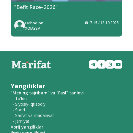
"Befit Race–2026"
Farhodjon
17:15 / 13.10.2025
XOJAYEV
Yangiliklar
"Mening tajribam" va "Fasl" tanlovi
- Ta'lim
- Siyosiy-iqtisodiy
- Sport
- San'at va madaniyat
- Jamiyat
Xorij yangiliklari
Ilmiy yangiliklari