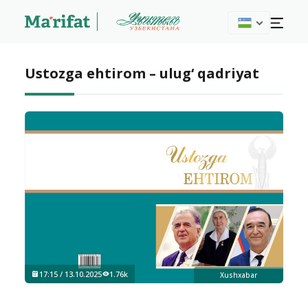
Ustozga ehtirom – ulug‘ qadriyat
17:15 / 13.10.2025
1.76k
Xushxabar