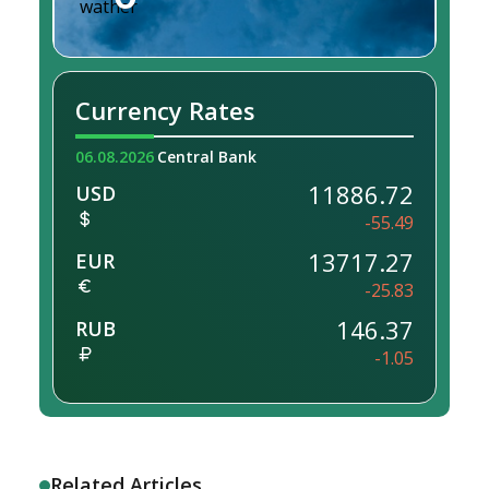
Currency Rates
06.08.2026
Central Bank
11886.72
USD
-55.49
13717.27
EUR
-25.83
146.37
RUB
-1.05
Related Articles