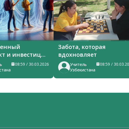
венный
Забота, которая
кт и инвестиции
вдохновляет
я
08:59 / 30.03.2026
08:59 / 30.03.2
ь
Учитель
стана
Узбекистана