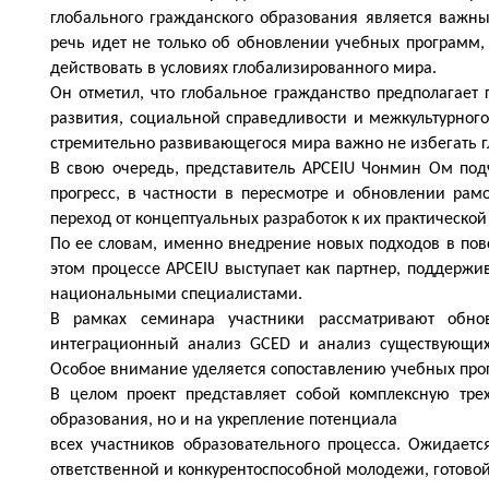
глобального гражданского образования является важн
речь идет не только об обновлении учебных программ,
действовать в условиях глобализированного мира.
Он отметил, что глобальное гражданство предполагает
развития, социальной справедливости и межкультурног
стремительно развивающегося мира важно не избегать гл
В свою очередь, представитель APCEIU Чонмин Ом подч
прогресс, в частности в пересмотре и обновлении
рамо
переход от концептуальных разработок к их практической
По ее словам, именно внедрение новых подходов в пов
этом процессе APCEIU выступает как партнер, поддерж
национальными специалистами.
В рамках семинара участники рассматривают обнов
интеграционный анализ GCED и анализ существующих 
Особое внимание уделяется сопоставлению учебных прог
В целом проект представляет собой комплексную тр
образования, но и на укрепление потенциала
всех участников образовательного процесса. Ожидаетс
ответственной и конкурентоспособной молодежи, готовой