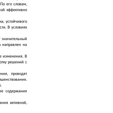
По его словам,
ной эффективно
а, устойчивого
ти. В условиях
т значительный
а направлен на
е изменения. В
отку решений с
ния, проводят
ршенствования.
.
ие содержания
ания активной,