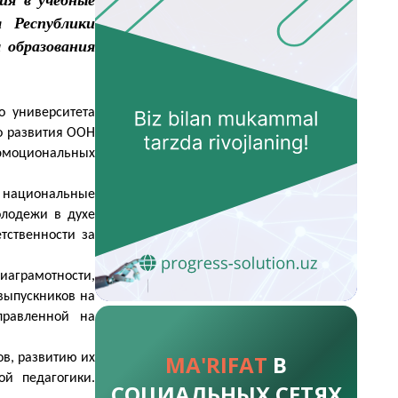
 Республики
 образования
о университета
о развития ООН
-эмоциональных
в национальные
олодежи в духе
ственности за
иаграмотности,
выпускников на
правленной на
MA'RIFAT
В
в, развитию их
й педагогики.
СОЦИАЛЬНЫХ СЕТЯХ