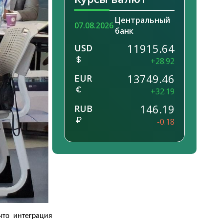
Центральный
07.08.2026
банк
11915.64
USD
+28.92
13749.46
EUR
+32.19
146.19
RUB
-0.18
что интеграция