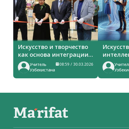
Искусство и творчество
Искусст
как основа интеграции
интелле
тюркских стран
в знани
08:59 / 30.03.2026
Учитель
Учител
Узбекистана
Узбеки