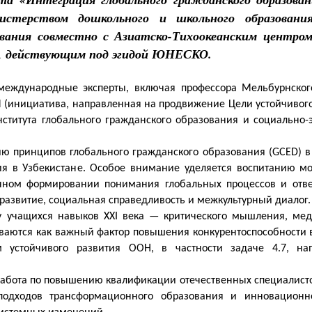
истерством дошкольного и школьного образования
вания совместно с Азиатско-Тихоокеанским центром
), действующим под эгидой ЮНЕСКО.
международные эксперты, включая профессора Мельбурнског
M (инициатива, направленная на продвижение Цели устойчивог
Института глобального гражданского образования и социально
ию принципов глобального гражданского образования (GCED) 
я в Узбекистане. Особое внимание уделяется воспитанию м
ном формировании понимания глобальных процессов и ответ
 развитие, социальная справедливость и межкультурный диалог.
у учащихся навыков XXI века — критического мышления, мед
иваются как важный фактор повышения конкурентоспособности 
 устойчивого развития ООН, в частности задаче 4.7, на
работа по повышению квалификации отечественных специалисто
одходов трансформационного образования и инновационно