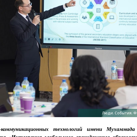
Люди. События. Ф
-коммуникационных технологий имени Мухаммада 
та «Интеграция глобального гражданского образован