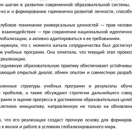
ым шагом в развитии современной образовательной системы. 
 но и о формировании гармонично развитой личности, способ
 глубокое понимание универсальных ценностей — прав человек
о взаимодействия — при сохранении национальной идентичнос
обализации, а активно адаптироваться к ее требованиям.
еркнула, что с момента начала сотрудничества был достигну
к учебных программ. Она отметила, что текущий этап проект
 реализации.
седневную образовательную практику обеспечивает устойчивы
ивающий открытый диалог, обмен опытом и совместную разраб
ленные структуры учебных программ и результаты обуче
пробелов, а также обсуждают стратегии дальнейшего сове
рамм и оценке прогресса в достижении образовательных целей
ехлетнюю инициативу, направленную не только на обновлен
я, что его реализация создаст прочную основу для формиров
 к жизни и работе в условиях глобализированного мира.