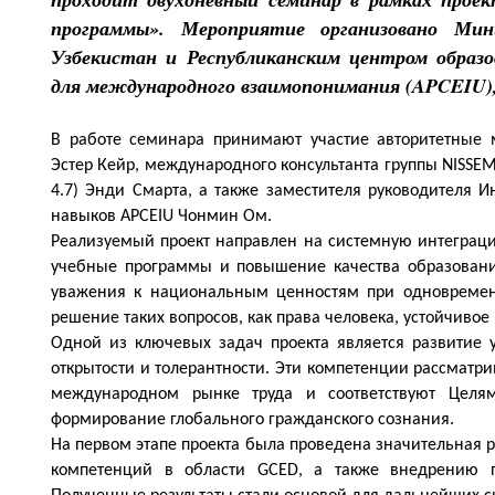
программы». Мероприятие организовано Мин
Узбекистан и Республиканским центром образо
для международного взаимопонимания (APCEIU
В работе семинара принимают участие авторитетные 
Эстер Кейр, международного консультанта группы NISSE
4.7) Энди Смартa, а также заместителя руководителя 
навыков APCEIU Чонмин Ом.
Реализуемый проект направлен на системную интеграц
учебные программы и повышение качества образовани
уважения к национальным ценностям при одновремен
решение таких вопросов, как права человека, устойчивое
Одной из ключевых задач проекта является развитие 
открытости и толерантности. Эти компетенции рассматр
международном рынке труда и соответствуют Целям
формирование глобального гражданского сознания.
На первом этапе проекта была проведена значительная 
компетенций в области GCED, а также внедрению п