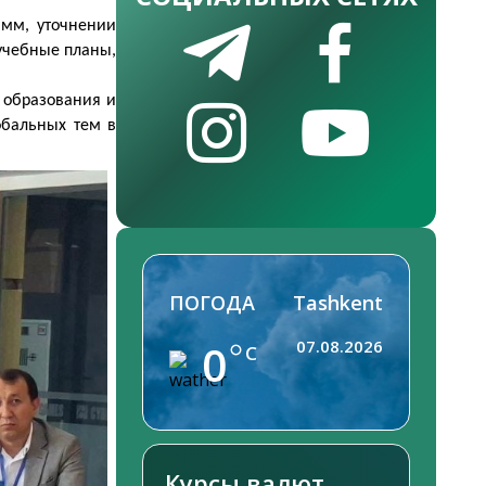
амм, уточнении
 учебные планы,
 образования и
обальных тем в
ПОГОДА
Tashkent
0
07.08.2026
C
Курсы валют