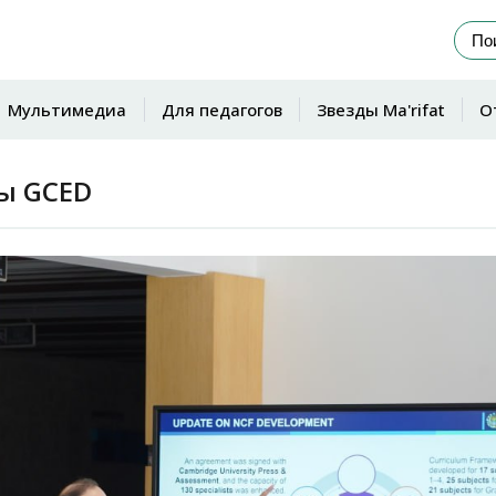
Мультимедиа
Для педагогов
Звезды Ma'rifat
О
ы GCED