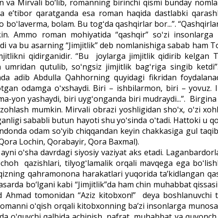
 va Mirvali bo‘lib, romanning birinchi qismi bunday noml
iga e’tibor qaratganda esa roman haqida dastlabki qarash
 boʻlaverma, bolam. Bu togʻda qashqirlar bor...”. “Qashqirlar
kin. Ammo roman mohiyatida “qashqir” soʻzi insonlarga 
i va bu asarning “Jimjitlik” deb nomlanishiga sabab ham To
itlik­ni qidirganidir. “Bu joylarga jimjitlik qidirib kelgan
 umridan qutulib, soʻngsiz jimjitlik bagʻriga singib ketdi”
shda adib Abdulla Qahhorning quyidagi fikridan foydalanad
otgan odamga oʻxshaydi. Biri – ishbilarmon, biri – yovuz. 
ma-yon yashaydi, biri uygʻonganda biri mudraydi...”. Birgina 
zohlash mumkin. Mirvali obrazi yoshligidan shoʻx, oʻzi xo
igi sababli butun hayoti shu yoʻsinda oʻtadi. Hattoki u qot
zindonda odam soʻyib chiqqandan keyin chakkasiga gul taqib 
i (Qora Lochin, Qorabayir, Qora Baxmal).
yni oʻsha davrdagi siyo­siy vaziyat aks etadi. Laganbardorl
 choh qazishlari, tilyogʻlamalik orqali mavqega ega boʻlish
li qizning qahramonona harakatlari yuqorida taʼkidlangan qa
asarda bo‘lgani kabi “Jimjitlik”da ham chin muhabbat qissasi
id Ahmad tomonidan “Aziz kitob­xon!” deya boshlanuvchi tu
Romanni oʻqish orqali kitob­xonning baʼzi insonlarga munosa
da oʻquvchi qalbida achinish, nafrat, muhabbat va quvonch 