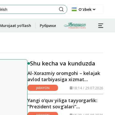
O'zbek
Murojaat yo‘llash
Рубрики
Shu kecha va kunduzda
Al-Xorazmiy oromgohi – kelajak
avlod tarbiyasiga xizmat
qilayotgan maskan
18:14 / 29.07.2026
JARAYON
Yangi o‘quv yiliga tayyorgarlik:
“Prezident sovg‘alari”
hududlarga yetkazilmoqda