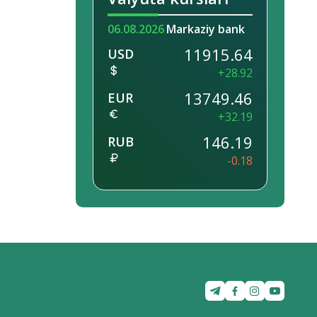
06.08.2026
Markaziy bank
11915.64
USD
+28.92
13749.46
EUR
+32.19
146.19
RUB
-0.18