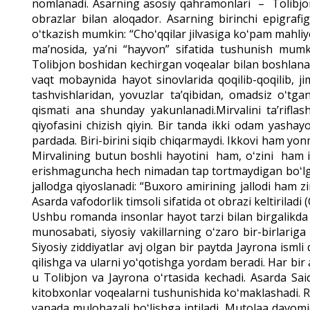
nomlanadi. Asarning asosiy qahramonlari – Tolibjon
obrazlar bilan aloqador.
Asarning birinchi epigraf
oʻtkazish mumkin: “Choʻqqilar jilvasiga koʻpam mahliyo
maʼnosida, yaʼni “hayvon” sifatida tushu­nish mum
Tolibjon boshidan kechirgan voqealar bilan boshlanad
vaqt mobaynida hayot sinovlarida qoqilib-qoqilib, jimj
tashvishlaridan, yovuzlar taʼqibidan, omadsiz oʻtgan
qismati ana shunday yakunlanadi.Mirvalini ta’rifla
qiyofasini chizish qiyin. Bir tanda ikki odam yashay
pardada. Biri-birini siqib chiqarmaydi. Ikkovi ham yon
Mirvalining butun boshli hayotini ham, oʻzini ham i
erishmaguncha hech nimadan tap tortmaydigan boʻlganl
jallodga qiyoslanadi: “Buxoro amirining jallodi ham 
Asarda vafodorlik timsoli sifatida ot obrazi keltirilad
Ushbu romanda insonlar hayot tarzi bilan birgalikda a
munosabati, siyosiy vakillarning oʻzaro bir-birlariga
Siyosiy ziddiyatlar avj olgan bir paytda Jayrona ism
qilishga va ularni yoʻqotishga yordam beradi. Har bir 
u Tolibjon va Jayrona oʻrtasida kechadi. Asarda Sa
kitobxonlar voqealarni tushuni­shida koʻmaklashadi. 
yanada mulohazali boʻlishga intiladi. Mutolaa davomi