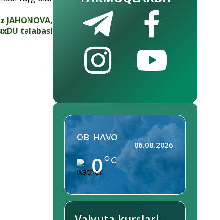
iz JAHONOVA,
uxDU talabasi
OB-HAVO
06.08.2026
0
C
Valyuta kurslari