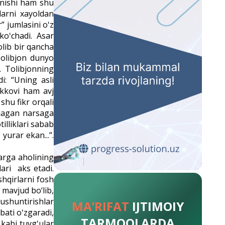
anishi ham shu
larni xayoldan
” jumlasini oʻz
koʻchadi. Asar
lib bir qancha
 Tolibjon dunyo
. Tolibjonning
i: “Uning asli
Ikkovi ham avj
shu fikr orqali
hlagan narsaga
illiklari sabab
yurar ekan...”.
arga aholi­ning
lari aks etadi.
shqirlarni fosh
 mavjud bo‘lib,
shun­tirishlar
MA’RIFAT
IJTIMOIY
bati oʻzgaradi,
TARMOQLARDA
kabi tuygʻular