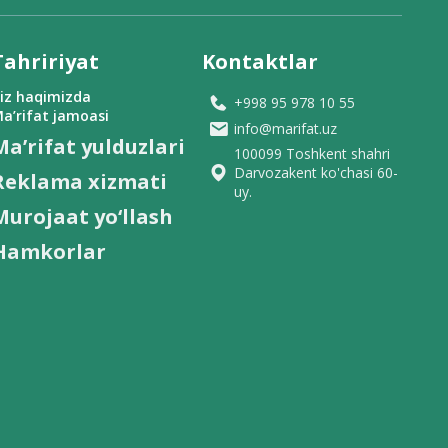
Tahririyat
Kontaktlar
iz haqimizda
+998 95 978 10 55
a’rifat jamoasi
info@marifat.uz
Ma’rifat yulduzlari
100099 Toshkent shahri
Darvozakent ko'chasi 60-
Reklama xizmati
uy.
Murojaat yo‘llash
Hamkorlar