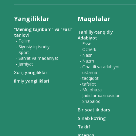
Yangiliklar
Maqolalar
"Mening tajribam" va "Fasl"
Tahliliy-tanqidiy
tanlovi
Adabiyot
- Ta'lim
- Esse
- Siyosiy-iqtisodiy
- Ocherk
- Sport
- Nasr
- San'at va madaniyat
- Nazm
- Jamiyat
- Ona tili va adabiyot
Xorij yangiliklari
- ustama
- tadqiqot
Ilmiy yangiliklari
- tafsilot
- Mulohaza
- Jadidlar xazinasidan
- Shapaloq
Bir soatlik dars
Sinab ko‘ring
Taklif
Intervyu