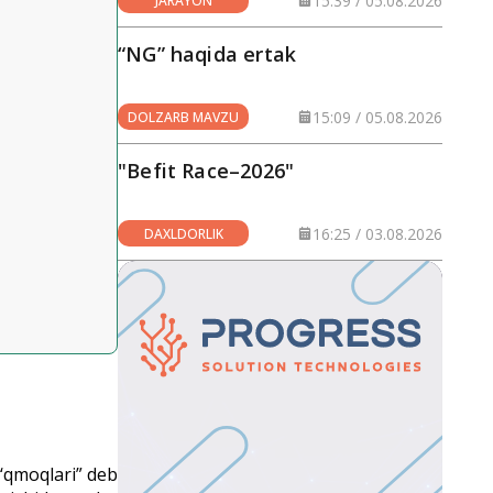
15:39 / 05.08.2026
JARAYON
“NG” haqida ertak
15:09 / 05.08.2026
DOLZARB MAVZU
"Befit Race–2026"
16:25 / 03.08.2026
DAXLDORLIK
o‘qmoqlari” deb