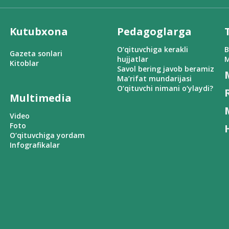
Kutubxona
Pedagoglarga
O‘qituvchiga kerakli
B
Gazeta sonlari
hujjatlar
M
Kitoblar
Savol bering javob beramiz
Ma’rifat mundarijasi
O‘qituvchi nimani o‘ylaydi?
Multimedia
Video
Foto
O‘qituvchiga yordam
Infografikalar