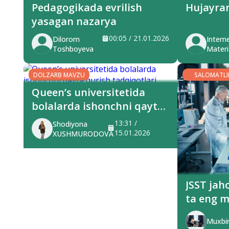
Pedagogikada evrilish
Hujayran
yasagan nazarya
00:05 / 21.01.2026
Dilorom
Intern
Toshboyeva
Materia
DOLZARB MAVZU
SALOMATLI
Queen’s universitetida
bolalarda ishonchni qayta
qurish tadqiqotlari
13:31 /
Shodiyona
15.01.2026
XUSHMURODOVA
JSST jah
ta eng 
e’lon qil
Muxbir