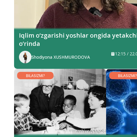
Iqlim o‘zgarishi yoshlar ongida yetakch
o‘rinda
12:15 / 22
Shodiyona XUSHMURODOVA
BILASIZMI?
BILASIZMI?