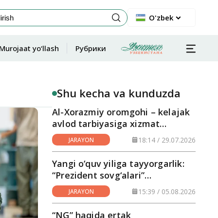
O'zbek
Murojaat yo‘llash
Рубрики
Shu kecha va kunduzda
Al-Xorazmiy oromgohi – kelajak
avlod tarbiyasiga xizmat
qilayotgan maskan
18:14 / 29.07.2026
JARAYON
Yangi o‘quv yiliga tayyorgarlik:
“Prezident sovg‘alari”
hududlarga yetkazilmoqda
15:39 / 05.08.2026
JARAYON
“NG” haqida ertak