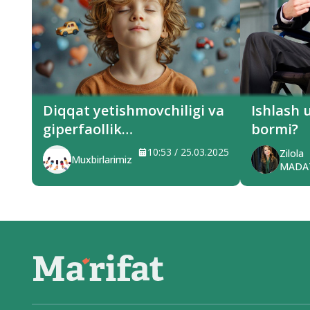
Diqqat yetishmovchiligi va
Ishlash 
giperfaollik
bormi?
sindromi(ADHD) nima?
10:53 / 25.03.2025
Zilola
Muxbirlarimiz
MADA