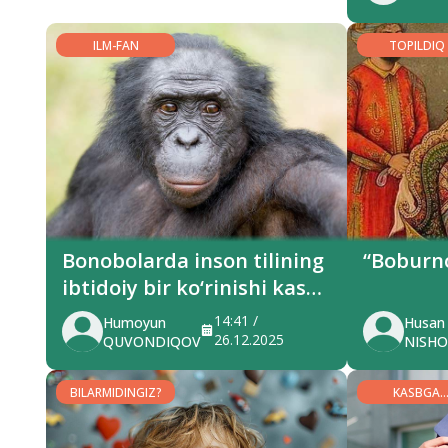
ILM-FAN
TOPILDIQ
Bonobolarda inson tilining
“Boburn
ibtidoiy bir ko‘rinishi kashf
etildi!
14:41 /
Humoyun
Husan
26.12.2025
QUVONDIQOV
NISH
BILARMIDINGIZ?
KASBGA
YO‘NALTIRI