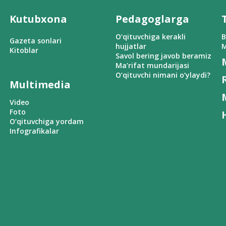
Kutubxona
Pedagoglarga
O‘qituvchiga kerakli
B
Gazeta sonlari
hujjatlar
M
Kitoblar
Savol bering javob beramiz
Ma’rifat mundarijasi
O‘qituvchi nimani o‘ylaydi?
Multimedia
Video
Foto
O‘qituvchiga yordam
Infografikalar