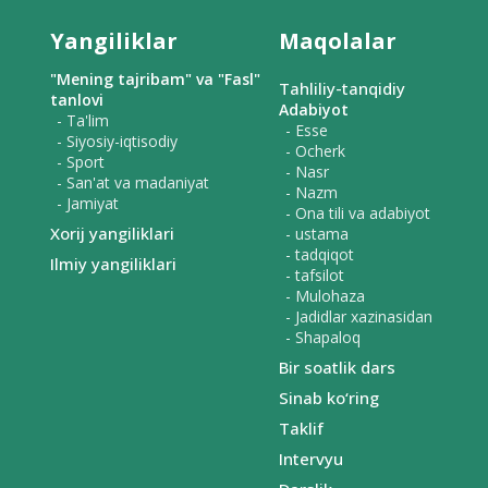
Yangiliklar
Maqolalar
"Mening tajribam" va "Fasl"
Tahliliy-tanqidiy
tanlovi
Adabiyot
- Ta'lim
- Esse
- Siyosiy-iqtisodiy
- Ocherk
- Sport
- Nasr
- San'at va madaniyat
- Nazm
- Jamiyat
- Ona tili va adabiyot
Xorij yangiliklari
- ustama
- tadqiqot
Ilmiy yangiliklari
- tafsilot
- Mulohaza
- Jadidlar xazinasidan
- Shapaloq
Bir soatlik dars
Sinab ko‘ring
Taklif
Intervyu