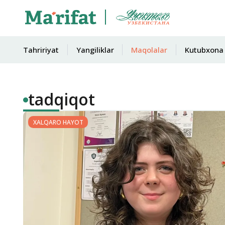
Tahririyat
Yangiliklar
Maqolalar
Kutubxona
tadqiqot
XALQARO HAYOT