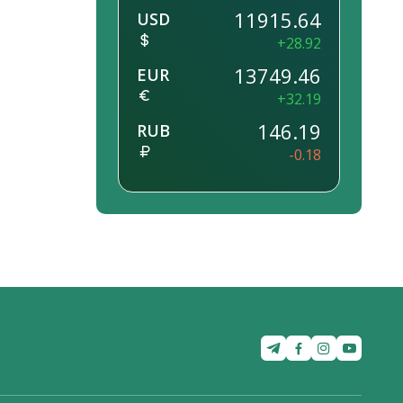
11915.64
USD
+28.92
13749.46
EUR
+32.19
146.19
RUB
-0.18