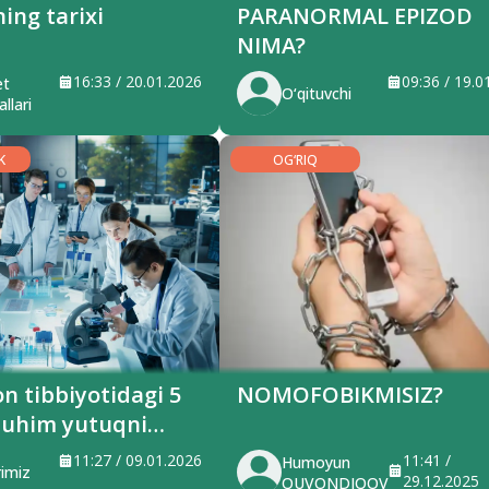
ing tarixi
PARANORMAL EPIZOD
NIMA?
16:33 / 20.01.2026
09:36 / 19.0
et
O‘qituvchi
llari
K
OG‘RIQ
on tibbiyotidagi 5
NOMOFOBIKMISIZ?
muhim yutuqni
di
11:27 / 09.01.2026
11:41 /
Humoyun
imiz
29.12.2025
QUVONDIQOV