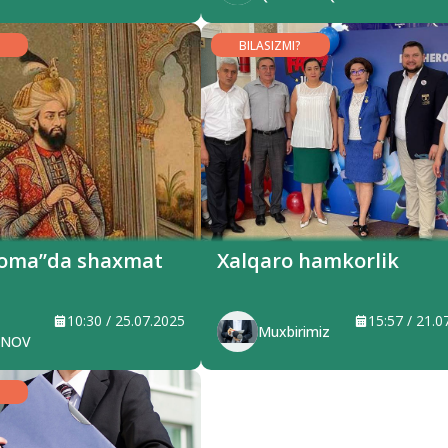
BILASIZMI?
oma”da shaxmat
Xalqaro hamkorlik
10:30 / 25.07.2025
15:57 / 21.0
Muxbirimiz
ONOV
SH