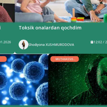
i
Toksik onalardan qochdim
.01.2026
12:02 / 
Shodiyona XUSHMURODOVA
MUTAXASSIS
MINBARI