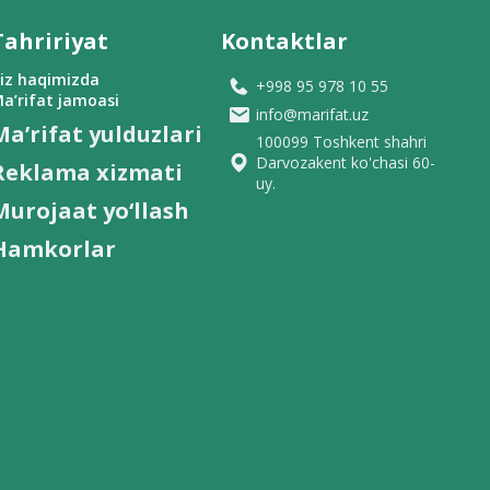
Tahririyat
Kontaktlar
iz haqimizda
+998 95 978 10 55
a’rifat jamoasi
info@marifat.uz
Ma’rifat yulduzlari
100099 Toshkent shahri
Darvozakent ko'chasi 60-
Reklama xizmati
uy.
Murojaat yo‘llash
Hamkorlar