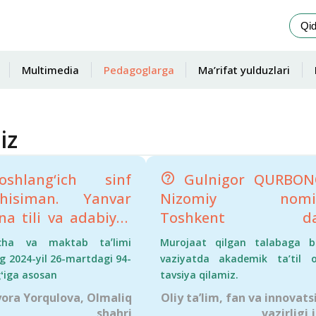
Multimedia
Pedagoglarga
Ma’rifat yulduzlari
iz
hlang‘ich sinf
Gulnigor QURBON
vchisiman. Yanvar
Nizomiy nomid
na tili va adabiyot
Toshkent dav
 milliy sertifikat
pedagogika universi
cha va maktab taʼlimi
Murojaat qilgan talabaga 
Milliy sertifikatim
talabasi: − Nizomiy
ng 2024-yil 26-martdagi 94-
vaziyatda akadеmik ta’til ol
 menga 50 foiz
nomidagi Toshkent da
ʻiga asosan
tavsiya qilamiz.
ma yozilishi
pedagogika
ora Yorqulova, Olmaliq
Oliy ta’lim, fan va innovats
ligini aytsam,
universitetining si
shahri
vazirligi 