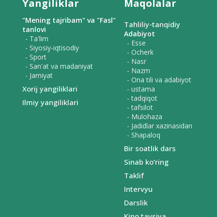
Yangiliklar
Maqolalar
"Mening tajribam" va "Fasl"
Tahliliy-tanqidiy
tanlovi
Adabiyot
- Ta'lim
- Esse
- Siyosiy-iqtisodiy
- Ocherk
- Sport
- Nasr
- San'at va madaniyat
- Nazm
- Jamiyat
- Ona tili va adabiyot
Xorij yangiliklari
- ustama
- tadqiqot
Ilmiy yangiliklari
- tafsilot
- Mulohaza
- Jadidlar xazinasidan
- Shapaloq
Bir soatlik dars
Sinab ko‘ring
Taklif
Intervyu
Darslik
Kino tavsiya