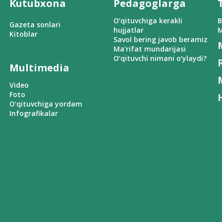
Kutubxona
Pedagoglarga
O‘qituvchiga kerakli
B
Gazeta sonlari
hujjatlar
M
Kitoblar
Savol bering javob beramiz
Ma’rifat mundarijasi
O‘qituvchi nimani o‘ylaydi?
Multimedia
Video
Foto
O‘qituvchiga yordam
Infografikalar