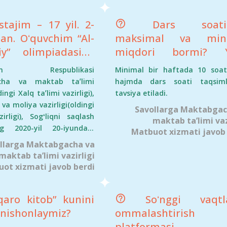
bormi?
ning psixolog lavozimida
tajim – 17 yil. 2-
Dars soatin
ruxsat etilmaydi.
man. Oʻquvchim “Al-
maksimal va min
iy” olimpiadasida
miqdori bormi? Y
a 5-oʻrinni oldi.
maktab rahbari 
ston Respublikasi
Minimal bir haftada 10 soa
arimdan biri oliy
hollarda mazkur fa
cha va maktab taʼlimi
hajmda dars soati taqsiml
 Yana biri 2-toifali.
yana oʻqituvchi ol
dingi Xalq taʼlimi vazirligi),
tavsiya etiladi.
qaro sertifikatiga
 va moliya vazirligi(oldingi
mumkin?
Savollarga Maktabgac
irligi), Sogʻliqni saqlash
h staji 2 yil. Bizga
maktab ta’limi vaz
ing 2020-yil 20-iyundagi
Matbuot xizmati javob 
lar qanday
ʼlim muassasalarida
llarga Maktabgacha va
anishi kerak?
i komplektlash hamda
maktab ta’limi vazirligi
atsiya roʻyxatlarini
ot xizmati javob berdi
rish tartibi toʻgʻrisidagi
sdiqlash haqida”gi qarori
aro kitob” kunini
Soʻnggi vaqtla
diqlangan Nizomda barcha
keltirib o‘tilgan. Xususan,
nishonlaymiz?
ommalashtirish
 15-bandiga muvofiq har
platformasi tu