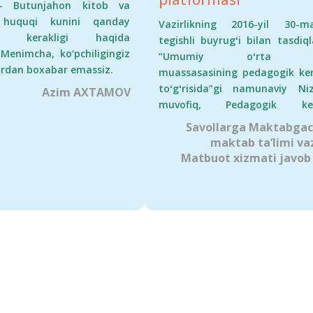
 – Butunjahon kitob va
5-sentabrga qadar
muhokamalarga s
k huquqi kunini qanday
hilarga dars soatlari
Vazirlikning 2016-yil 30-m
boʻlmoqda. 2024-yi
ash kerakligi haqida
 ustuvor ketma-ketlik
tegishli buyrugʻi bilan tasdiq
 Menimcha, ko‘pchiligingiz
fevraldagi ommalasht
qsimlanadi:
“Umumiy oʻrta ta
ardan boxabar emassiz.
nizomida meto
muassasasining pedagogik ke
toʻgʻrisida”gi namunaviy N
Azim AXTAMOV
qoʻllanma yoki met
muvofiq, Pedagogik ke
tavsiya topshiril
umumtaʼlim muassasasi faoli
Savollarga Maktabgac
taʻkidlangan. 
doir asosiy masalalar kol
maktab ta’limi vaz
vaqtgacha 3 ma
muhokama qilinadigan, t
Matbuot xizmati javob 
pedagogik kenga
muassasasida oʻquv-ta
jarayonini rivojlanti
ishlar koʻrib chiqil
takomillashtirish, uning fao
shuningdek, pedag
bilan bogʻliq barcha tash
kengash bayonnom
masalalarni muvofiqlasht
dars ishlanma, video
boʻyicha doimiy faoliyat yurit
tayyorlangan. 4-pedagogik
oliy organ hisoblanadi.
kengash mart oyi
oxirida boʻli