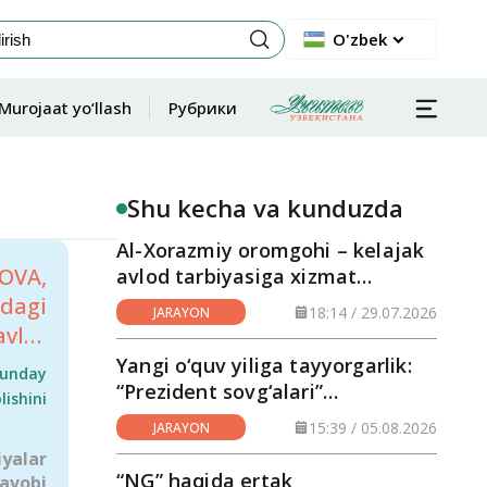
O'zbek
Murojaat yo‘llash
Рубрики
Shu kecha va kunduzda
Al-Xorazmiy oromgohi – kelajak
OVA,
avlod tarbiyasiga xizmat
qilayotgan maskan
agi
18:14 / 29.07.2026
JARAYON
lat
teti
Yangi o‘quv yiliga tayyorgarlik:
bunday
“Prezident sovg‘alari”
ishini
hududlarga yetkazilmoqda
vlat
15:39 / 05.08.2026
JARAYON
iyalar
rtqi
“NG” haqida ertak
javobi