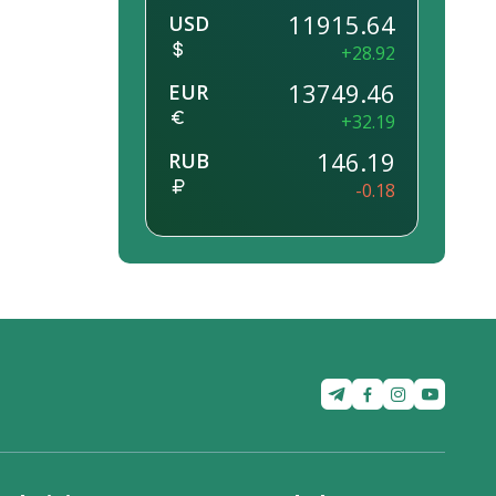
da 1-
11915.64
USD
aga
+28.92
. Shu
13749.46
EUR
umot
+32.19
146.19
RUB
-0.18