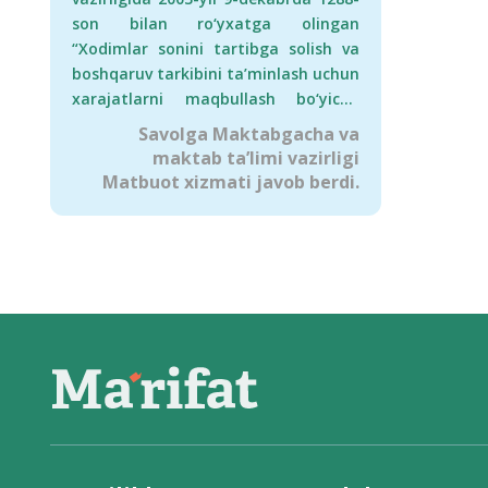
son bilan ro‘yxatga olingan
“Xodimlar sonini tartibga solish va
boshqaruv tarkibini ta’minlash uchun
xarajatlarni maqbullash bo‘yicha
normativ hujjatlarni tasdiqlash
Savolga Maktabgacha va
to‘g‘risida”gi qaroriga muvofiq davlat
maktab ta’limi vazirligi
va xo‘jalik boshqaruvi organlarining
Matbuot xizmati javob berdi.
xizmat ko‘rsatish va texnik
xodimlarini kiritish me’yorlari
belgilangan.