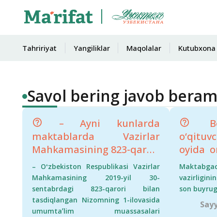
Tahririyat
Yangiliklar
Maqolalar
Kutubxona
Savol bering javob beram
– Ayni kunlarda
Bos
maktablarda Vazirlar
o‘qitu
Mahkamasining 823-qarori
oyida o
bo‘yicha direktor
fanidan
– Oʻzbekiston Respublikasi Vazirlar
Maktabga
jamg‘armasi hisobidan
oldim. 
Mahkamasining 2019-yil 30-
vazirligini
ustama tayinlash
uchun
sentabrdagi 823-qarori bilan
son buyrug
masalasida ko‘pchilik
tasdiqlangan Nizomning 1-ilovasida
usta
Sayy
umumtaʼlim muassasalari
o‘qituvchilarni Qarorning
kerak