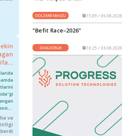
urs
-u 9
15:09 / 05.08.2026
DOLZARB MAVZU
bor.
"Befit Race–2026"
yosh
layn
lekin
ayam
16:25 / 03.08.2026
DAXLDORLIK
magan
moiy
fali,
dent
 ega
acha
arida
laba
izlar
hamda
nday
arini
aviy
ida”gi
mkin
langan
abar
sosida
abar
ha va
unday
irligi
atim
berdi