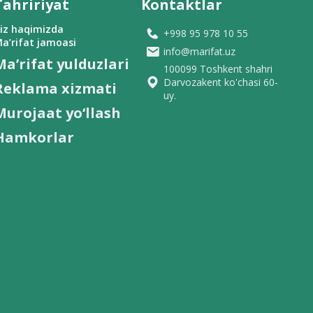
Tahririyat
Kontaktlar
iz haqimizda
+998 95 978 10 55
a’rifat jamoasi
info@marifat.uz
Ma’rifat yulduzlari
100099 Toshkent shahri
Darvozakent ko'chasi 60-
Reklama xizmati
uy.
Murojaat yo‘llash
Hamkorlar