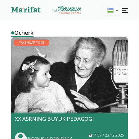
Ocherk
YAXSHILAR YODI
XX ASRNING BUYUK PEDAGOGI
14:57 / 23.12.2025
Humoyun QUVONDIQOV