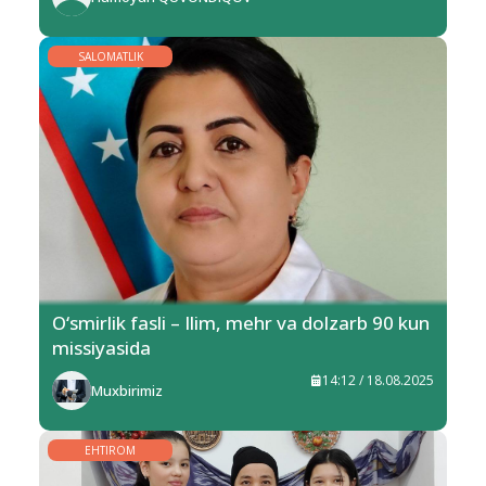
SALOMATLIK
O‘smirlik fasli – Ilim, mehr va dolzarb 90 kun
missiyasida
14:12 / 18.08.2025
Muxbirimiz
EHTIROM