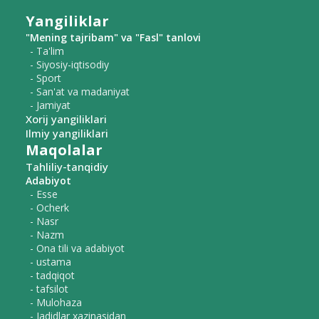
Yangiliklar
"Mening tajribam" va "Fasl" tanlovi
- Ta'lim
- Siyosiy-iqtisodiy
- Sport
- San'at va madaniyat
- Jamiyat
Xorij yangiliklari
Ilmiy yangiliklari
Maqolalar
Tahliliy-tanqidiy
Adabiyot
- Esse
- Ocherk
- Nasr
- Nazm
- Ona tili va adabiyot
- ustama
- tadqiqot
- tafsilot
- Mulohaza
- Jadidlar xazinasidan