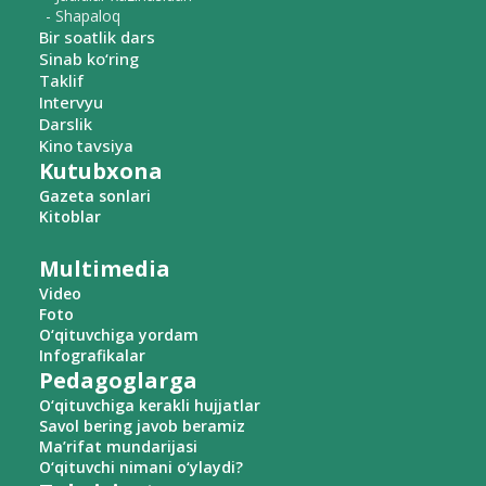
- Shapaloq
Bir soatlik dars
Sinab ko‘ring
Taklif
Intervyu
Darslik
Kino tavsiya
Kutubxona
Gazeta sonlari
Kitoblar
Multimedia
Video
Foto
O‘qituvchiga yordam
Infografikalar
Pedagoglarga
O‘qituvchiga kerakli hujjatlar
Savol bering javob beramiz
Ma’rifat mundarijasi
O‘qituvchi nimani o‘ylaydi?