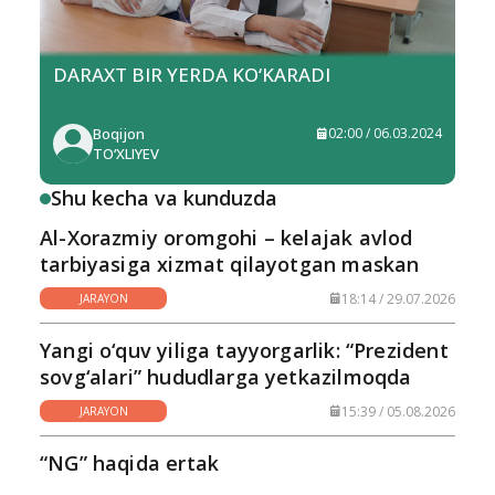
DARAXT BIR YERDA KO‘KARADI
Boqijon
02:00 / 06.03.2024
TO‘XLIYEV
Shu kecha va kunduzda
Al-Xorazmiy oromgohi – kelajak avlod
tarbiyasiga xizmat qilayotgan maskan
18:14 / 29.07.2026
JARAYON
Yangi o‘quv yiliga tayyorgarlik: “Prezident
sovg‘alari” hududlarga yetkazilmoqda
15:39 / 05.08.2026
JARAYON
“NG” haqida ertak