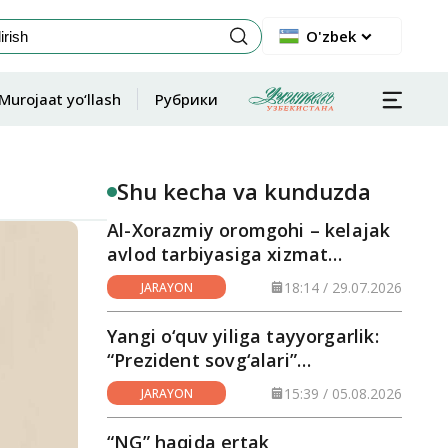
O'zbek
Murojaat yo‘llash
Рубрики
Shu kecha va kunduzda
Al-Xorazmiy oromgohi – kelajak
avlod tarbiyasiga xizmat
qilayotgan maskan
18:14 / 29.07.2026
JARAYON
Yangi o‘quv yiliga tayyorgarlik:
“Prezident sovg‘alari”
hududlarga yetkazilmoqda
15:39 / 05.08.2026
JARAYON
“NG” haqida ertak