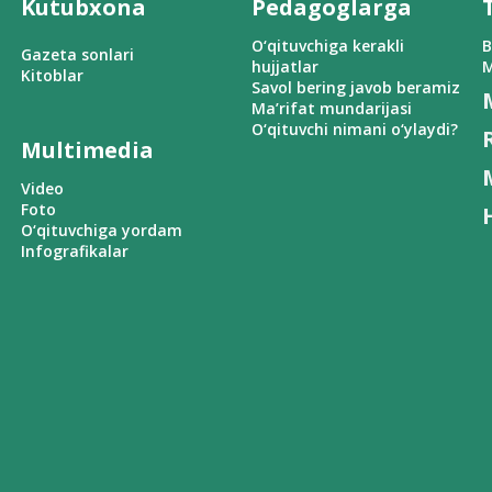
Kutubxona
Pedagoglarga
O‘qituvchiga kerakli
B
Gazeta sonlari
hujjatlar
M
Kitoblar
Savol bering javob beramiz
Ma’rifat mundarijasi
O‘qituvchi nimani o‘ylaydi?
Multimedia
Video
Foto
O‘qituvchiga yordam
Infografikalar