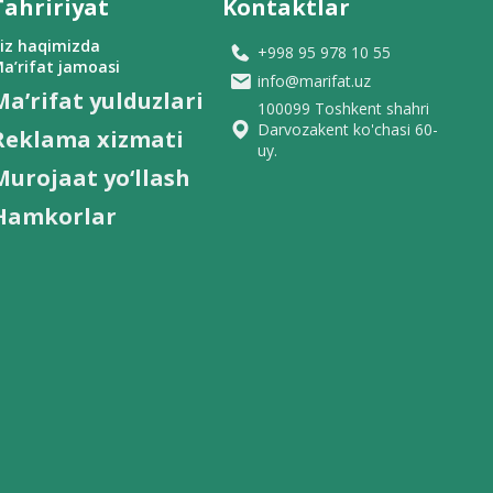
Tahririyat
Kontaktlar
iz haqimizda
+998 95 978 10 55
a’rifat jamoasi
info@marifat.uz
Ma’rifat yulduzlari
100099 Toshkent shahri
Darvozakent ko'chasi 60-
Reklama xizmati
uy.
Murojaat yo‘llash
Hamkorlar