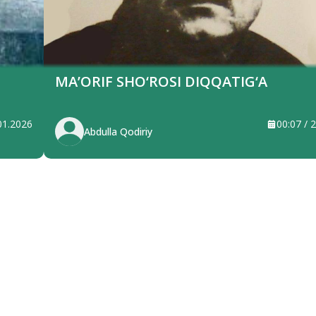
MA’ORIF SHO‘ROSI DIQQATIG‘A
.01.2026
00:07 / 
Abdulla Qodiriy