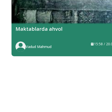
Maktablarda ahvol
15:58 / 20
Vadud Mahmud