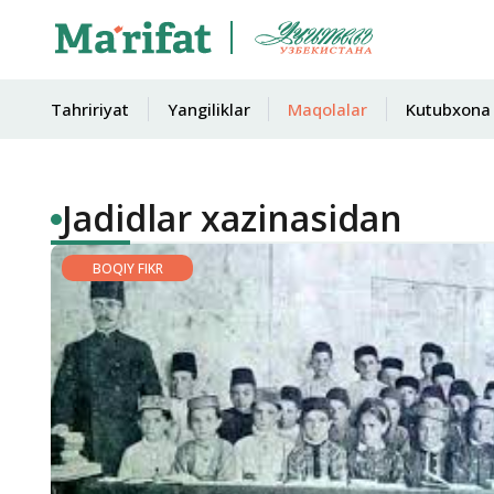
Tahririyat
Yangiliklar
Maqolalar
Kutubxona
Jadidlar xazinasidan
BOQIY FIKR