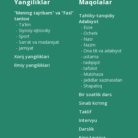
Yangiliklar
Maqolalar
"Mening tajribam" va "Fasl"
Tahliliy-tanqidiy
tanlovi
Adabiyot
- Ta'lim
- Esse
- Siyosiy-iqtisodiy
- Ocherk
- Sport
- Nasr
- San'at va madaniyat
- Nazm
- Jamiyat
- Ona tili va adabiyot
Xorij yangiliklari
- ustama
- tadqiqot
Ilmiy yangiliklari
- tafsilot
- Mulohaza
- Jadidlar xazinasidan
- Shapaloq
Bir soatlik dars
Sinab ko‘ring
Taklif
Intervyu
Darslik
Kino tavsiya