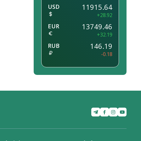
11915.64
USD
+28.92
13749.46
EUR
+32.19
146.19
RUB
-0.18