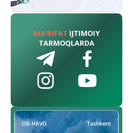
MA’RIFAT
IJTIMOIY
TARMOQLARDA
OB-HAVO
Tashkent