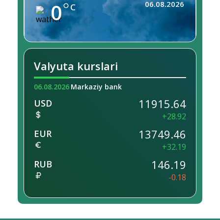
0
06.08.2026
C
Valyuta kurslari
06.08.2026
Markaziy bank
11915.64
USD
+28.92
13749.46
EUR
+32.19
146.19
RUB
-0.18