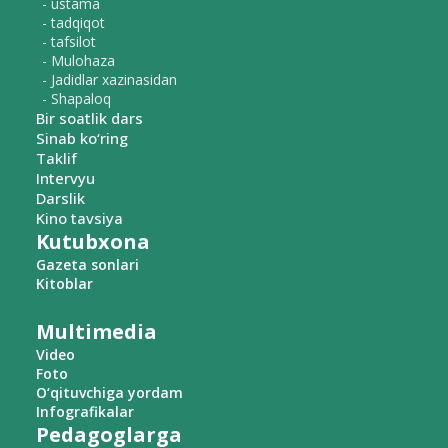
- ustama
- tadqiqot
- tafsilot
- Mulohaza
- Jadidlar xazinasidan
- Shapaloq
Bir soatlik dars
Sinab ko‘ring
Taklif
Intervyu
Darslik
Kino tavsiya
Kutubxona
Gazeta sonlari
Kitoblar
Multimedia
Video
Foto
O‘qituvchiga yordam
Infografikalar
Pedagoglarga