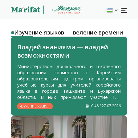
Изучение языков — веление времени
Владей знаниями — владей
возможностями
Министерством дошкольного и школьного
образования совместно с Корейским
образовательным центром организованы
учебные курсы для учителей корейского
языка в городе Ташкенте и Бухарской
области. В них принимают участие 189
педагогов, а обучение проводят
10:46 / 27.07.2026
ИЗУЧЕНИЕ ЯЗЫКОВ
квалифицированные зарубежные
— ВЕЛЕНИЕ
специалисты.
ВРЕМЕНИ