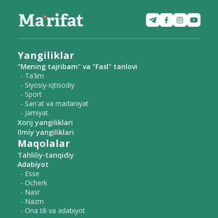
Yangiliklar
"Mening tajribam" va "Fasl" tanlovi
- Ta'lim
- Siyosiy-iqtisodiy
- Sport
- San'at va madaniyat
- Jamiyat
Xorij yangiliklari
Ilmiy yangiliklari
Maqolalar
Tahliliy-tanqidiy
Adabiyot
- Esse
- Ocherk
- Nasr
- Nazm
- Ona tili va adabiyot