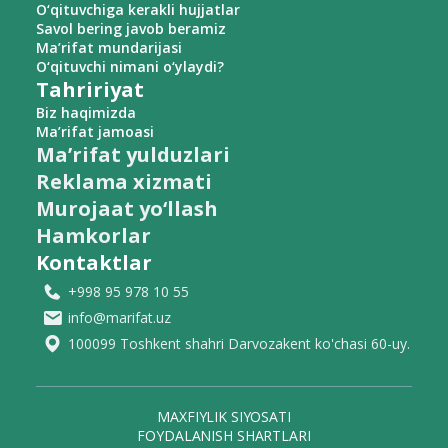
O‘qituvchiga kerakli hujjatlar
Savol bering javob beramiz
Ma’rifat mundarijasi
O‘qituvchi nimani o‘ylaydi?
Tahririyat
Biz haqimizda
Ma’rifat jamoasi
Ma’rifat yulduzlari
Reklama xizmati
Murojaat yo‘llash
Hamkorlar
Kontaktlar
+998 95 978 10 55
info@marifat.uz
100099 Toshkent shahri Darvozakent ko'chasi 60-uy.
MAXFIYLIK SIYOSATI
FOYDALANISH SHARTLARI