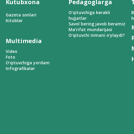
Kutubxona
Pedagoglarga
O‘qituvchiga kerakli
B
Gazeta sonlari
hujjatlar
M
Kitoblar
Savol bering javob beramiz
Ma’rifat mundarijasi
O‘qituvchi nimani o‘ylaydi?
Multimedia
Video
Foto
O‘qituvchiga yordam
Infografikalar