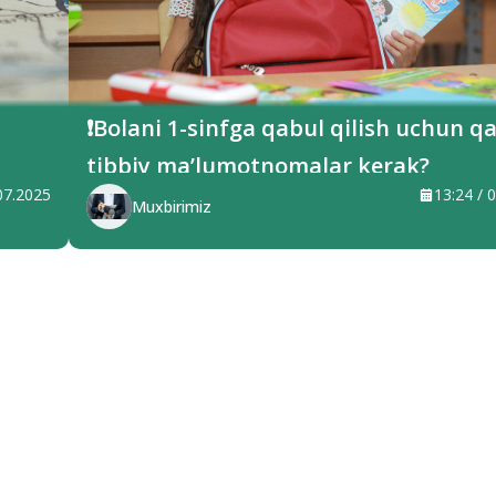
❗️Bolani 1-sinfga qabul qilish uchun 
tibbiy ma’lumotnomalar kerak?
.07.2025
13:24 / 
Muxbirimiz