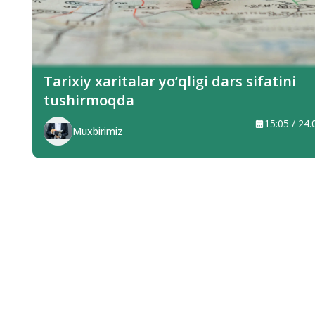
Tarixiy xaritalar yo‘qligi dars sifatini
tushirmoqda
15:05 / 24
Muxbirimiz