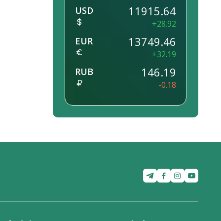
11915.64
USD
+28.92
13749.46
EUR
+32.19
146.19
RUB
-0.18