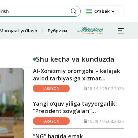
O'zbek
Murojaat yo‘llash
Рубрики
Shu kecha va kunduzda
Al-Xorazmiy oromgohi – kelajak
avlod tarbiyasiga xizmat
qilayotgan maskan
18:14 / 29.07.2026
JARAYON
Yangi o‘quv yiliga tayyorgarlik:
“Prezident sovg‘alari”
hududlarga yetkazilmoqda
15:39 / 05.08.2026
JARAYON
“NG” haqida ertak