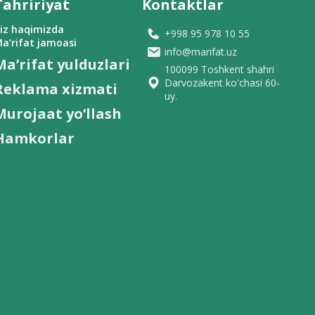
Tahririyat
Kontaktlar
iz haqimizda
+998 95 978 10 55
a’rifat jamoasi
info@marifat.uz
Ma’rifat yulduzlari
100099 Toshkent shahri
Darvozakent ko'chasi 60-
Reklama xizmati
uy.
Murojaat yo‘llash
Hamkorlar