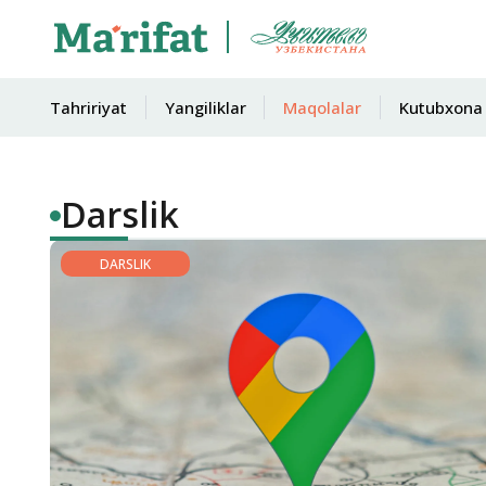
Tahririyat
Yangiliklar
Maqolalar
Kutubxona
Darslik
DARSLIK