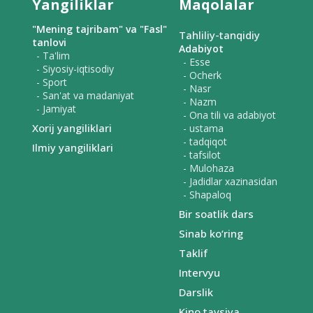
Yangiliklar
Maqolalar
"Mening tajribam" va "Fasl"
Tahliliy-tanqidiy
tanlovi
Adabiyot
- Ta'lim
- Esse
- Siyosiy-iqtisodiy
- Ocherk
- Sport
- Nasr
- San'at va madaniyat
- Nazm
- Jamiyat
- Ona tili va adabiyot
Xorij yangiliklari
- ustama
- tadqiqot
Ilmiy yangiliklari
- tafsilot
- Mulohaza
- Jadidlar xazinasidan
- Shapaloq
Bir soatlik dars
Sinab ko‘ring
Taklif
Intervyu
Darslik
Kino tavsiya