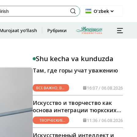
O'zbek
Murojaat yo‘llash
Рубрики
Shu kecha va kunduzda
Там, где горы учат уважению
16:07 / 06.08.2026
ВСЕ ВАЖНО, ВСЕ
НУЖНО
Искусство и творчество как
основа интеграции тюркских
стран
11:36 / 06.08.2026
ТВОРЧЕСКИЕ
ГОРИЗОНТЫ
Искусственный интеллект и