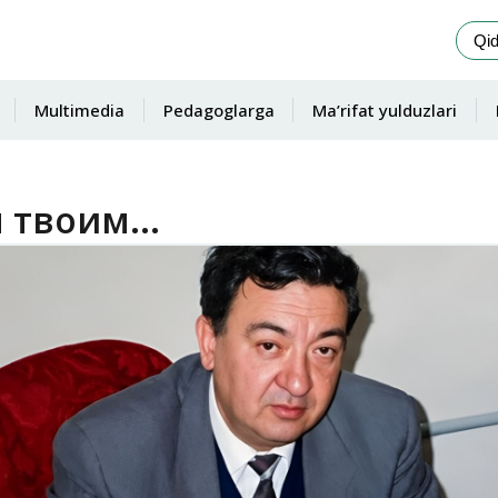
Multimedia
Pedagoglarga
Ma’rifat yulduzlari
 твоим...