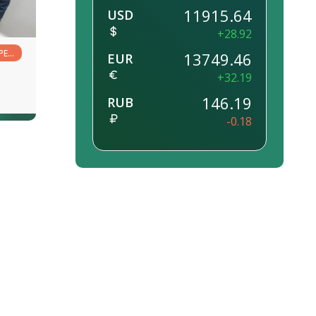
11915.64
USD
+28.92
РЕД
13749.46
EUR
+32.19
146.19
RUB
-0.18