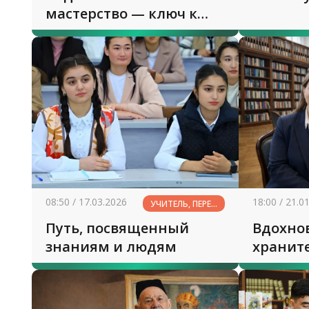
мастерство — ключ к
сердцу и разуму
08:50 / 17.03.2026
18:00 / 21.0
УЧИТЕЛЬ, ПЕРЕД
ИМЕНЕМ
Путь, посвященный
Вдохно
ТВОИМ...
знаниям и людям
хранит