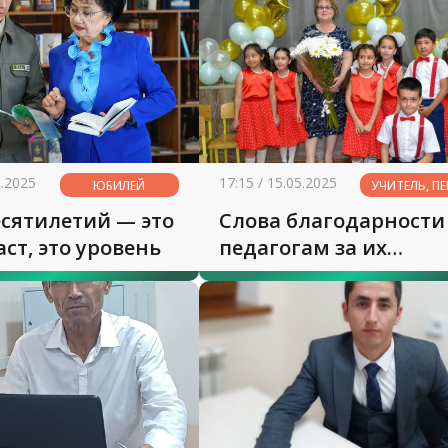
8.2025
17:15 / 15.05.2025
ЮБИЛЕЙ
УЧИТЕЛЬ, ПЕ
ИМЕНЕМ
сятилетий — это
Слова благодарности
ТВОИМ...
аст, это уровень
педагогам за их
бесценный вклад в
наше развитие