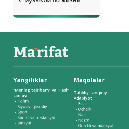
С музыкой по жизни
Yangiliklar
Maqolalar
"Mening tajribam" va "Fasl"
Tahliliy-tanqidiy
tanlovi
Adabiyot
- Ta'lim
- Esse
- Siyosiy-iqtisodiy
- Ocherk
- Sport
- Nasr
- San'at va madaniyat
- Nazm
- Jamiyat
- Ona tili va adabiyot