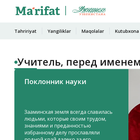
Tahririyat
Yangiliklar
Maqolalar
Kutubxona
Учитель, перед именем
Поклонник науки
Зааминская земля всегда славилась
людьми, которые своим трудом,
знаниями и преданностью
избранному делу прославляли
родной край далеко за его