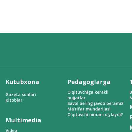
Kutubxona
Pedagoglarga
O‘qituvchiga kerakli
B
Gazeta sonlari
hujjatlar
M
Kitoblar
Savol bering javob beramiz
Ma’rifat mundarijasi
O‘qituvchi nimani o‘ylaydi?
Multimedia
Video