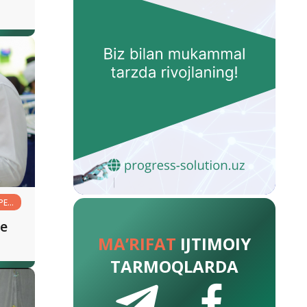
РЕД
е
MA’RIFAT
IJTIMOIY
TARMOQLARDA