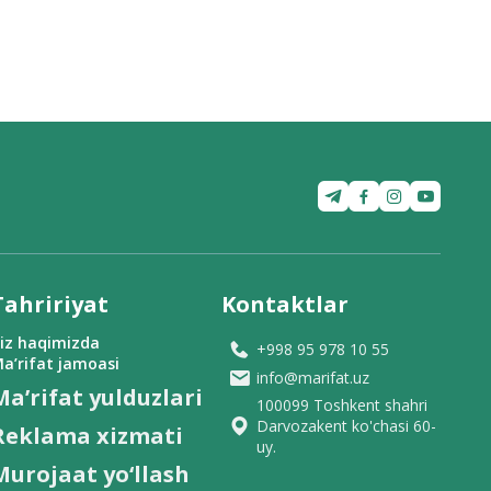
Tahririyat
Kontaktlar
iz haqimizda
+998 95 978 10 55
a’rifat jamoasi
info@marifat.uz
Ma’rifat yulduzlari
100099 Toshkent shahri
Darvozakent ko'chasi 60-
Reklama xizmati
uy.
Murojaat yo‘llash