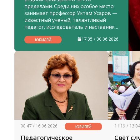
пределами. Среди них особое место
занимает профессор Уктам Усаров —
известный ученый, талантливый
педагог, исследователь и наставник,
посвятивший свою жизнь служению
17:35 / 30.06.2026
науке и воспитанию молодого
ЮБИЛЕЙ
поколения.
08:47 / 16.06.2026
11:19 / 13.0
ЮБИЛЕЙ
Педагогическое
Свет с