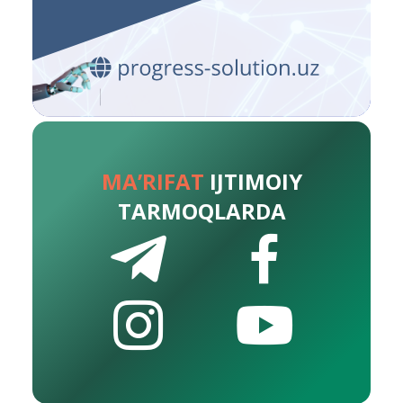
MA’RIFAT
IJTIMOIY
TARMOQLARDA