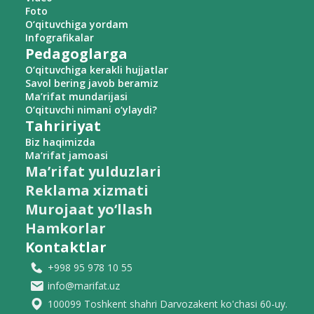
Foto
O‘qituvchiga yordam
Infografikalar
Pedagoglarga
O‘qituvchiga kerakli hujjatlar
Savol bering javob beramiz
Ma’rifat mundarijasi
O‘qituvchi nimani o‘ylaydi?
Tahririyat
Biz haqimizda
Ma’rifat jamoasi
Ma’rifat yulduzlari
Reklama xizmati
Murojaat yo‘llash
Hamkorlar
Kontaktlar
+998 95 978 10 55
info@marifat.uz
100099 Toshkent shahri Darvozakent ko'chasi 60-uy.