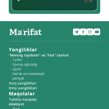
-0.18
Yangiliklar
"Mening tajribam" va "Fasl" tanlovi
- Ta'lim
- Siyosiy-iqtisodiy
- Sport
- San'at va madaniyat
- Jamiyat
Xorij yangiliklari
Ilmiy yangiliklari
Maqolalar
Tahliliy-tanqidiy
Adabiyot
- Esse