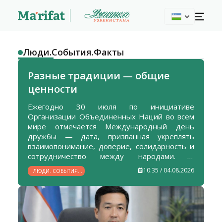
Люди.События.Факты
Разные традиции — общие
ценности
Ежегодно 30 июля по инициативе
Организации Объединенных Наций во всем
мире отмечается Международный день
дружбы — дата, призванная укреплять
взаимопонимание, доверие, солидарность и
сотрудничество между народами. В
Узбекистане этим ценностям уделяется
10:35 / 04.08.2026
ЛЮДИ. СОБЫТИЯ.
особое внимание: развитие
ФАКТЫ
межнационального согласия, атмосферы
взаимного уважения и добрососедства
является одним из приоритетных
направлений государственной политики.