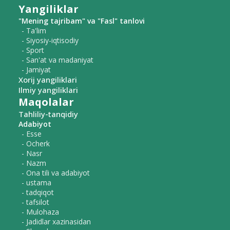
Yangiliklar
"Mening tajribam" va "Fasl" tanlovi
- Ta'lim
- Siyosiy-iqtisodiy
- Sport
- San'at va madaniyat
- Jamiyat
Xorij yangiliklari
Ilmiy yangiliklari
Maqolalar
Tahliliy-tanqidiy
Adabiyot
- Esse
- Ocherk
- Nasr
- Nazm
- Ona tili va adabiyot
- ustama
- tadqiqot
- tafsilot
- Mulohaza
- Jadidlar xazinasidan