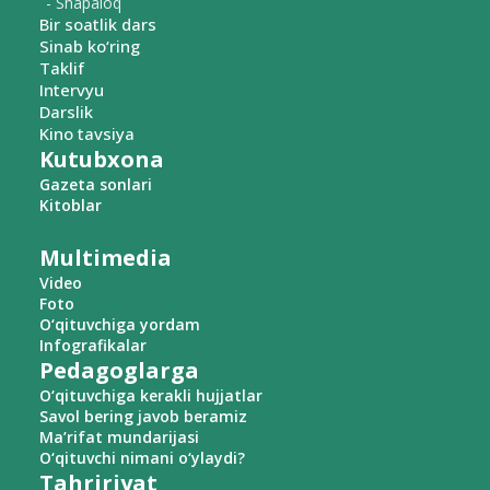
- Shapaloq
Bir soatlik dars
Sinab ko‘ring
Taklif
Intervyu
Darslik
Kino tavsiya
Kutubxona
Gazeta sonlari
Kitoblar
Multimedia
Video
Foto
O‘qituvchiga yordam
Infografikalar
Pedagoglarga
O‘qituvchiga kerakli hujjatlar
Savol bering javob beramiz
Ma’rifat mundarijasi
O‘qituvchi nimani o‘ylaydi?
Tahririyat