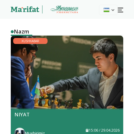
Nazm
XUSHXABAR
NIYAT
15:06 / 29.04.2026
Muxbirimiz