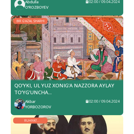
Abdulla
02:00 / 09.04.2024
O‘ROZBOYEV
BIR G‘AZAL SHARHI
QO‘YKI, UL YUZ XONIG‘A NAZZORA AYLAY
TO‘YG‘UNCHA...
Akbar
02:00 / 09.04.2024
YORBOZOROV
RUHIYAT
MANZARALARI