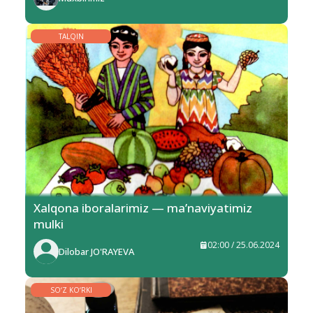
TALQIN
Xalqona iboralarimiz — ma’naviyatimiz
mulki
02:00 / 25.06.2024
Dilobar JO'RAYEVA
SO‘Z KO‘RKI