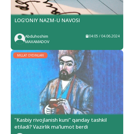
LOG‘ONIY NAZM-U NAVOSI
Abduhoshim
04:05 / 04.06.2024
MAXAMADOV
MILLAT OYDINLARI
"Kasbiy rivojlanish kuni" qanday tashkil
etiladi? Vazirlik ma’lumot berdi