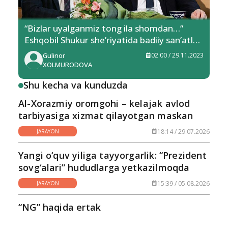
“Bizlar uyalganmiz tong ila shomdan…”
Eshqobil Shukur she’riyatida badiiy san’atlar
ifodasi
Gulinor
02:00 / 29.11.2023
XOLMURODOVA
Shu kecha va kunduzda
Al-Xorazmiy oromgohi – kelajak avlod
tarbiyasiga xizmat qilayotgan maskan
18:14 / 29.07.2026
JARAYON
Yangi o‘quv yiliga tayyorgarlik: “Prezident
sovg‘alari” hududlarga yetkazilmoqda
15:39 / 05.08.2026
JARAYON
“NG” haqida ertak